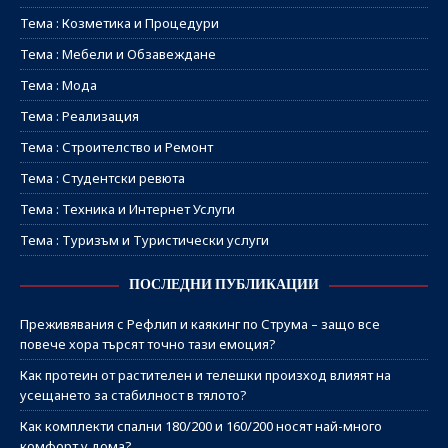
Тема : Козметика и Процедури
Тема : Мебели и Обзавеждане
Тема : Мода
Тема : Реализация
Тема : Строителство и Ремонт
Тема : Студентски ревюта
Тема : Техника и Интернет Услуги
Тема : Туризъм и Туристически услуги
ПОСЛЕДНИ ПУБЛИКАЦИИ
Преживявания с Рефлип и каякинг по Струма – защо все
повече хора търсят точно тази емоция?
Как протеин от растителен и телешки произход влияят на
усещането за стабилност в тялото?
Как комплекти спални 180/200 и 160/200 носят най-много
комфорт у дома?