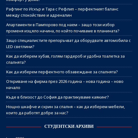
Рафтинг по Искър и Тара с Рефлип – перфектният баланс
между спокойствие и адреналин
Апартаменти в Пампорово под наем – защо този избор
променя изцяло начина, по който почиваме в планината?
Защо специалистите препоръчват да оборудвате автомобила с
LED светлини?
Как да изберем хубав, голям гардероб и удобна тоалетка за
спалнята?
Как да изберем перфектното обзавеждане за спалнята?
Откриване на фирма през 2026 година – нова година – ново
начало
Къде в близост до София да практикуваме каякинг?
Нощно шкафче и скрин за спалня – как да изберем мебели,
които да работят добре за нас?
СТУДЕНТСКИ АРХИВИ