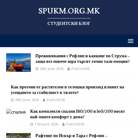
SPUKM.ORG.MK
СТУДЕНТСКИ БЛОГ
Преживявания с Рефлип и каякинг по Струма –
защо все повече хора търсят точно тази емоция?
26th June 2026
PukSmD58
Как протеин от растителен и телешки произход влияят на
усещането за стабилност в тялото?
20th June 2026
PukSmD58
Как комплекти спални 180/200 и 160/200 носят
най-много комфорт у дома?
11th June 2026
PukSmD58
Рафтинг по Искър и Тара с Рефлип –