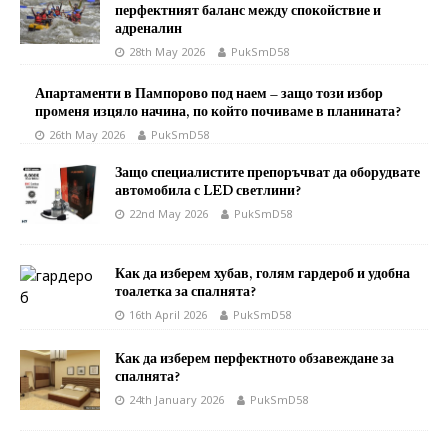
перфектният баланс между спокойствие и
адреналин
28th May 2026
PukSmD58
Апартаменти в Пампорово под наем – защо този избор
променя изцяло начина, по който почиваме в планината?
26th May 2026
PukSmD58
Защо специалистите препоръчват да оборудвате
автомобила с LED светлини?
22nd May 2026
PukSmD58
Как да изберем хубав, голям гардероб и удобна
тоалетка за спалнята?
16th April 2026
PukSmD58
Как да изберем перфектното обзавеждане за
спалнята?
24th January 2026
PukSmD58