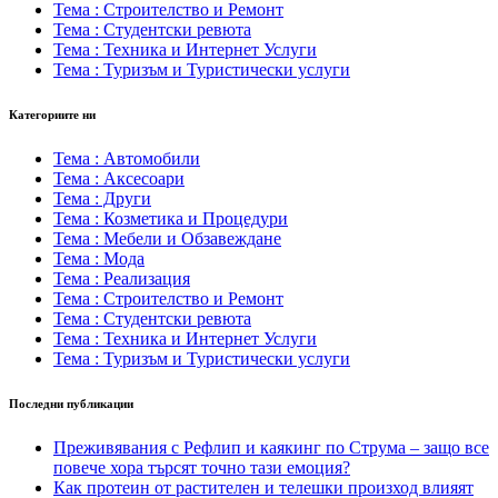
Тема : Строителство и Ремонт
Тема : Студентски ревюта
Тема : Техника и Интернет Услуги
Тема : Туризъм и Туристически услуги
Категориите ни
Тема : Автомобили
Тема : Аксесоари
Тема : Други
Тема : Козметика и Процедури
Тема : Мебели и Обзавеждане
Тема : Мода
Тема : Реализация
Тема : Строителство и Ремонт
Тема : Студентски ревюта
Тема : Техника и Интернет Услуги
Тема : Туризъм и Туристически услуги
Последни публикации
Преживявания с Рефлип и каякинг по Струма – защо все
повече хора търсят точно тази емоция?
Как протеин от растителен и телешки произход влияят