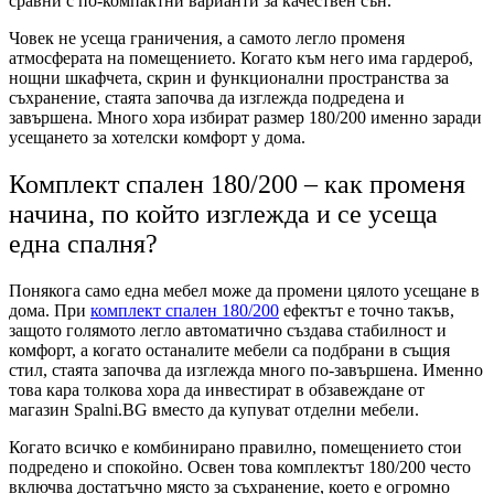
сравни с по-компактни варианти за качествен сън.
Човек не усеща граничения, а самото легло променя
атмосферата на помещението. Когато към него има гардероб,
нощни шкафчета, скрин и функционални пространства за
съхранение, стаята започва да изглежда подредена и
завършена. Много хора избират размер 180/200 именно заради
усещането за хотелски комфорт у дома.
Комплект спален 180/200 – как променя
начина, по който изглежда и се усеща
една спалня?
Понякога само една мебел може да промени цялото усещане в
дома. При
комплект спален 180/200
ефектът е точно такъв,
защото голямото легло автоматично създава стабилност и
комфорт, а когато останалите мебели са подбрани в същия
стил, стаята започва да изглежда много по-завършена. Именно
това кара толкова хора да инвестират в обзавеждане от
магазин Spalni.BG вместо да купуват отделни мебели.
Когато всичко е комбинирано правилно, помещението стои
подредено и спокойно. Освен това комплектът 180/200 често
включва достатъчно място за съхранение, което е огромно