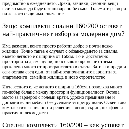
предимство в ежедневието. Дрехи, завивки, сезонни вещи –
всичко може да бъде организирано без хаос. Големите размери
на леглото също имат значение.
Защо комплекти спални 160/200 остават
най-практичният избор за модерния дом?
Има размери, които просто работят добре в почти всяко
жилище. Точно такъв е случаят с обзавеждането за спалня,
където леглото е с ширина от 160см. Тo e достатъчно
просторнo за двама души, но в същото време не отнема
прекалено много от пространството в стаята. Затова и преди и
сега остава сред един от най-предпочитаните варианти за
апартаменти, семейни жилища и ново строителство.
Интересното е, че леглото с ширина 160см. позволява много
по-добър баланс между простор и функционалност. Остава
място за гардероб с големи врати, удобно преминаване и
допълнителни мебели без усещане за претрупване. Освен това
комплектите са цялостни решения – легло, скрин, шкафове и
практични чекмеджета.
Спални комплекти 160/200 – как успяват