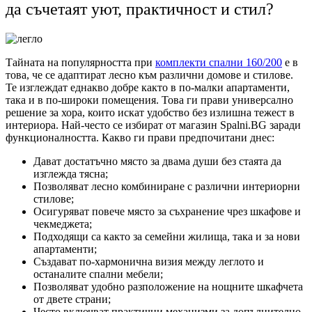
да съчетаят уют, практичност и стил?
Тайната на популярността при
комплекти спални 160/200
е в
това, че се адаптират лесно към различни домове и стилове.
Те изглеждат еднакво добре както в по-малки апартаменти,
така и в по-широки помещения. Това ги прави универсално
решение за хора, които искат удобство без излишна тежест в
интериора. Най-често се избират от магазин Spalni.BG заради
функционалността. Какво ги прави предпочитани днес:
Дават достатъчно място за двама души без стаята да
изглежда тясна;
Позволяват лесно комбиниране с различни интериорни
стилове;
Осигуряват повече място за съхранение чрез шкафове и
чекмеджета;
Подходящи са както за семейни жилища, така и за нови
апартаменти;
Създават по-хармонична визия между леглото и
останалите спални мебели;
Позволяват удобно разположение на нощните шкафчета
от двете страни;
Често включват практични механизми за допълнително