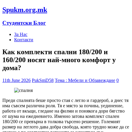
Spukm.org.mk
Студентски Блог
За Нас
Контакти
Как комплекти спални 180/200 и
160/200 носят най-много комфорт у
дома?
11th June 2026
PukSmD58
Тема : Мебели и Обзавеждане
0
Преди спалнята беше просто стая с легло и гардероб, а днес тя
има съвсем различна роля. Тя е място за почива, уединение,
работа от вкъщи, гледане на филми и понякога дори бягство
от шума на ежедневието. Именно затова комплект спален
180/200 се превърна в толкова търсено решение. Големият
размер на леглото дава добра свобода, която трудно може да се