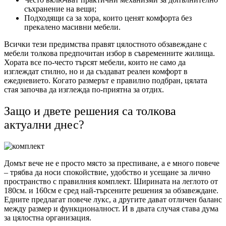
съхранение на вещи;
Подходящи са за хора, които ценят комфорта без
прекалено масивни мебели.
Всички тези предимства правят цялостното обзавеждане с
мебели толкова предпочитан избор в съвременните жилища.
Хората все по-често търсят мебели, които не само да
изглеждат стилно, но и да създават реален комфорт в
ежедневието. Когато размерът е правилно подбран, цялата
стая започва да изглежда по-приятна за отдих.
Защо и двете решения са толкова
актуални днес?
Домът вече не е просто място за преспиване, а е много повече
– трябва да носи спокойствие, удобство и усещане за лично
пространство с правилния комплект. Ширината на леглото от
180см. и 160см е сред най-търсените решения за обзавеждане.
Едните предлагат повече лукс, а другите дават отличен баланс
между размер и функционалност. И в двата случая става дума
за цялостна организация.