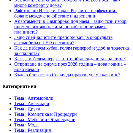
много комфорт у дома?
Рафтинг по Искър и Тара с Рефлип – перфектният
баланс между спокойствие и адреналин
Апартаменти в Пампорово под наем – защо този избор
променя изцяло начина, по който почиваме в
планината?
Защо специалистите препоръчват да оборудвате
автомобила с LED светлини?
Как да изберем хубав, голям гардероб и удобна тоалетка
за спалнята?
Как да изберем перфектното обзавеждане за спалнята?
Откриване на фирма през 2026 година – нова година –
ново начало
Къде в близост до София да практикуваме каякинг?
Категориите ни
Тема : Автомобили
Тема : Аксесоари
Тема : Други
Тема : Козметика и Процедури
Тема : Мебели и Обзавеждане
Тема : Мода
Тема : Реализация