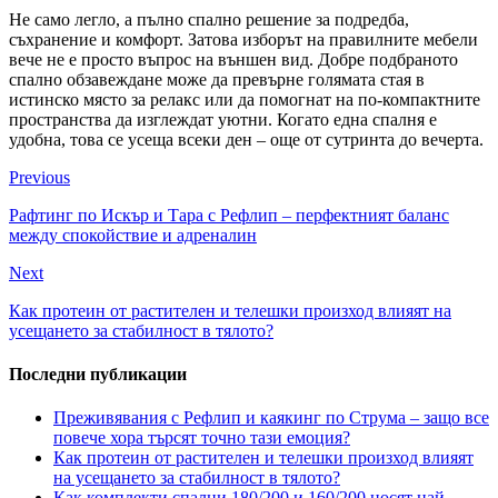
Не само легло, а пълно спално решение за подредба,
съхранение и комфорт. Затова изборът на правилните мебели
вече не е просто въпрос на външен вид. Добре подбраното
спално обзавеждане може да превърне голямата стая в
истинско място за релакс или да помогнат на по-компактните
пространства да изглеждат уютни. Когато една спалня е
удобна, това се усеща всеки ден – още от сутринта до вечерта.
Previous
Рафтинг по Искър и Тара с Рефлип – перфектният баланс
между спокойствие и адреналин
Next
Как протеин от растителен и телешки произход влияят на
усещането за стабилност в тялото?
Последни публикации
Преживявания с Рефлип и каякинг по Струма – защо все
повече хора търсят точно тази емоция?
Как протеин от растителен и телешки произход влияят
на усещането за стабилност в тялото?
Как комплекти спални 180/200 и 160/200 носят най-