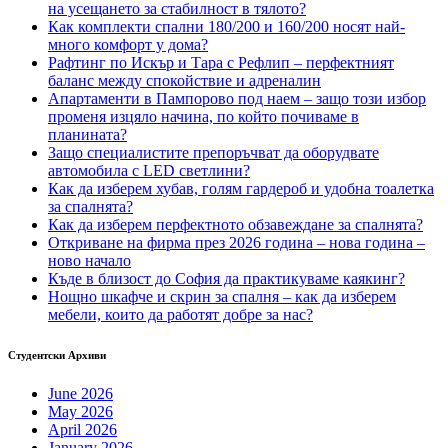
на усещането за стабилност в тялото?
Как комплекти спални 180/200 и 160/200 носят най-
много комфорт у дома?
Рафтинг по Искър и Тара с Рефлип – перфектният
баланс между спокойствие и адреналин
Апартаменти в Пампорово под наем – защо този избор
променя изцяло начина, по който почиваме в
планината?
Защо специалистите препоръчват да оборудвате
автомобила с LED светлини?
Как да изберем хубав, голям гардероб и удобна тоалетка
за спалнята?
Как да изберем перфектното обзавеждане за спалнята?
Откриване на фирма през 2026 година – нова година –
ново начало
Къде в близост до София да практикуваме каякинг?
Нощно шкафче и скрин за спалня – как да изберем
мебели, които да работят добре за нас?
Студентски Архиви
June 2026
May 2026
April 2026
January 2026