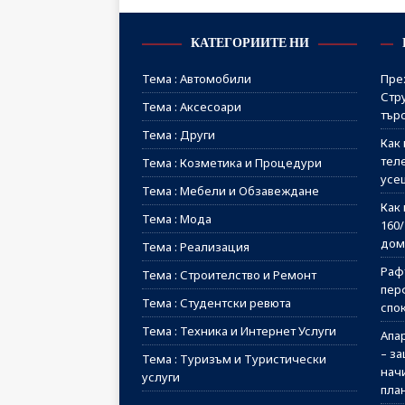
КАТЕГОРИИТЕ НИ
Тема : Автомобили
Пре
Стр
Тема : Аксесоари
тър
Тема : Други
Как 
тел
Тема : Козметика и Процедури
усе
Тема : Мебели и Обзавеждане
Как 
Тема : Мода
160
дом
Тема : Реализация
Рафт
Тема : Строителство и Ремонт
пер
Тема : Студентски ревюта
спо
Тема : Техника и Интернет Услуги
Апа
– з
Тема : Туризъм и Туристически
начи
услуги
пла