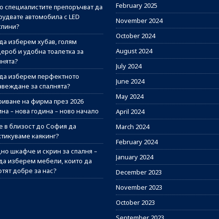
February 2025
о специалистите препоръчват да
рудвате автомобила с LED
November 2024
тлини?
October 2024
 да изберем хубав, голям
August 2024
дероб и удобна тоалетка за
лнята?
July 2024
 да изберем перфектното
June 2024
авеждане за спалнята?
May 2024
риване на фирма през 2026
на – нова година – ново начало
April 2024
е в близост до София да
March 2024
ктикуваме каякинг?
February 2024
но шкафче и скрин за спалня –
January 2024
 да изберем мебели, които да
отят добре за нас?
December 2023
November 2023
October 2023
September 2023