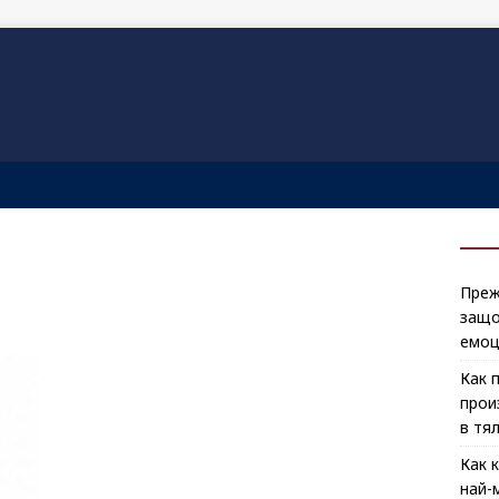
Преж
защо
емоц
Как 
прои
в тя
Как 
най-