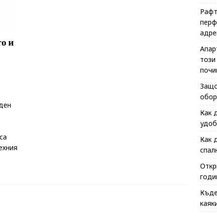
Рафт
перф
адре
о и
Апар
този
почи
Защо
обор
еден
Как 
удоб
са
Как 
ехния
спал
Откр
годи
Къде
каяк