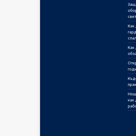
Защ
обо
све
Как
гар
спа
Как
обз
Отк
годи
Къд
пра
Нощ
как
раб