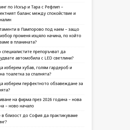
инг по Искър и Тара с Рефлип –
ектният баланс между спокойствие и
налин
таменти в Пампорово под наем – защо
 избор променя изцяло начина, по който
ваме в планината?
 специалистите препоръчват да
удвате автомобила с LED светлини?
да изберем хубав, голям гардероб и
на тоалетка за спалнята?
да изберем перфектното обзавеждане за
нята?
иване на фирма през 2026 година – нова
на – ново начало
 в близост до София да практикуваме
инг?