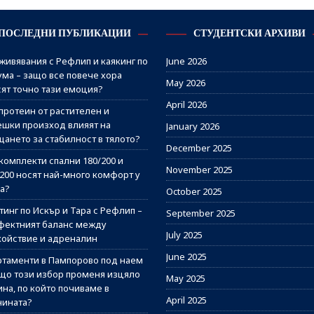
ПОСЛЕДНИ ПУБЛИКАЦИИ
СТУДЕНТСКИ АРХИВИ
живявания с Рефлип и каякинг по
June 2026
ума – защо все повече хора
May 2026
сят точно тази емоция?
April 2026
протеин от растителен и
ешки произход влияят на
January 2026
щането за стабилност в тялото?
December 2025
комплекти спални 180/200 и
November 2025
/200 носят най-много комфорт у
а?
October 2025
инг по Искър и Тара с Рефлип –
September 2025
фектният баланс между
July 2025
койствие и адреналин
June 2025
ртаменти в Пампорово под наем
ащо този избор променя изцяло
May 2025
на, по който почиваме в
April 2025
нината?