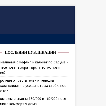
ПОСЛЕДНИ ПУБЛИКАЦИИ
ивявания с Рефлип и каякинг по Струма –
 все повече хора търсят точно тази
ия?
протеин от растителен и телешки
зход влияят на усещането за стабилност
лото?
комплекти спални 180/200 и 160/200 носят
много комфорт у дома?