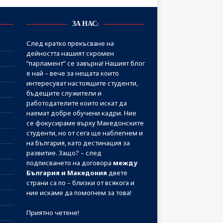
ЗА НАС:
След кратко прекъсване на
дейността нашият скромен
“парламент” се завърна! Нашият блог
е най – вече за нещата които
интересуват настоящите студенти,
бъдещите служители и
работодателите които искат да
наемат добре обучени кадри. Ние
се фокусираме върху Македонските
студенти, но от сега ще наблегнем и
на България, като дестинация за
развитие. Защо? – след
подписването на договора
между
България и Македония
двете
страни са по – близки от всякога и
ние искаме да помогнем за това!
Приятно четене!