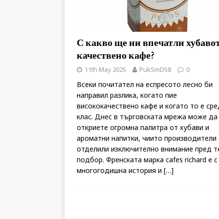
С какво ще ни впечатли хубавот
качествено кафе?
11th May 2025
PukSmD58
0
Всеки почитател на еспресото лесно би
направил разлика, когато пие
висококачествено кафе и когато то е ср
клас. Днес в търговската мрежа може да
откриете огромна палитра от хубави и
ароматни напитки, чиито производители 
отделили изключително внимание пред т
подбор. Френската марка cafes richard е с
многогодишна история и
[…]