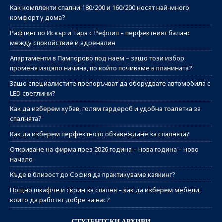
Как комплекти спални 180/200 и 160/200 носят най-много
комфорт у дома?
Рафтинг по Искър и Тара с Рефлип – перфектният баланс
между спокойствие и адреналин
Апартаменти в Пампорово под наем – защо този избор
променя изцяло начина, по който почиваме в планината?
Защо специалистите препоръчват да оборудвате автомобила с
LED светлини?
Как да изберем хубав, голям гардероб и удобна тоалетка за
спалнята?
Как да изберем перфектното обзавеждане за спалнята?
Откриване на фирма през 2026 година – нова година – ново
начало
Къде в близост до София да практикуваме каякинг?
Нощно шкафче и скрин за спалня – как да изберем мебели,
които да работят добре за нас?