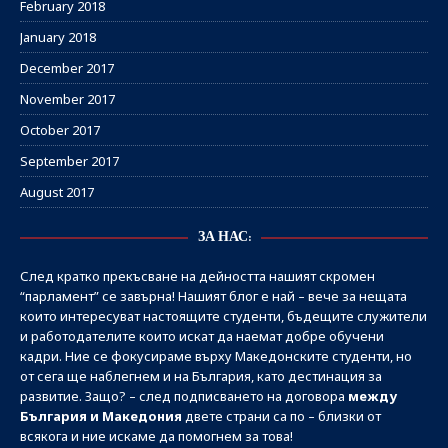
February 2018
January 2018
December 2017
November 2017
October 2017
September 2017
August 2017
ЗА НАС:
След кратко прекъсване на дейността нашият скромен
“парламент” се завърна! Нашият блог е най – вече за нещата
които интересуват настоящите студенти, бъдещите служители
и работодателите които искат да наемат добре обучени
кадри. Ние се фокусираме върху Македонските студенти, но
от сега ще наблегнем и на България, като дестинация за
развитие. Защо? – след подписването на договора
между
България и Македония
двете страни са по – близки от
всякога и ние искаме да помогнем за това!