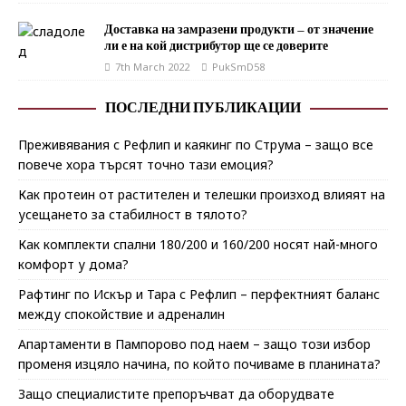
Доставка на замразени продукти – от значение
ли е на кой дистрибутор ще се доверите
7th March 2022
PukSmD58
ПОСЛЕДНИ ПУБЛИКАЦИИ
Преживявания с Рефлип и каякинг по Струма – защо все
повече хора търсят точно тази емоция?
Как протеин от растителен и телешки произход влияят на
усещането за стабилност в тялото?
Как комплекти спални 180/200 и 160/200 носят най-много
комфорт у дома?
Рафтинг по Искър и Тара с Рефлип – перфектният баланс
между спокойствие и адреналин
Апартаменти в Пампорово под наем – защо този избор
променя изцяло начина, по който почиваме в планината?
Защо специалистите препоръчват да оборудвате