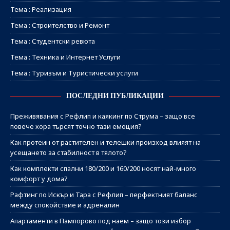
Тема : Реализация
Тема : Строителство и Ремонт
Тема : Студентски ревюта
Тема : Техника и Интернет Услуги
Тема : Туризъм и Туристически услуги
ПОСЛЕДНИ ПУБЛИКАЦИИ
Преживявания с Рефлип и каякинг по Струма – защо все
повече хора търсят точно тази емоция?
Как протеин от растителен и телешки произход влияят на
усещането за стабилност в тялото?
Как комплекти спални 180/200 и 160/200 носят най-много
комфорт у дома?
Рафтинг по Искър и Тара с Рефлип – перфектният баланс
между спокойствие и адреналин
Апартаменти в Пампорово под наем – защо този избор