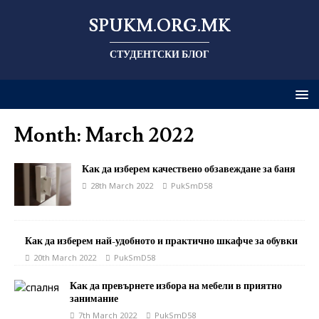
SPUKM.ORG.MK
СТУДЕНТСКИ БЛОГ
Month: March 2022
Как да изберем качествено обзавеждане за баня
28th March 2022
PukSmD58
Как да изберем най-удобното и практично шкафче за обувки
20th March 2022
PukSmD58
Как да превърнете избора на мебели в приятно
занимание
7th March 2022
PukSmD58