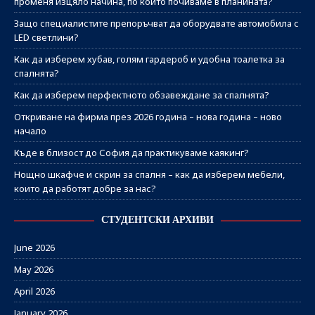
променя изцяло начина, по който почиваме в планината?
Защо специалистите препоръчват да оборудвате автомобила с
LED светлини?
Как да изберем хубав, голям гардероб и удобна тоалетка за
спалнята?
Как да изберем перфектното обзавеждане за спалнята?
Откриване на фирма през 2026 година – нова година – ново
начало
Къде в близост до София да практикуваме каякинг?
Нощно шкафче и скрин за спалня – как да изберем мебели,
които да работят добре за нас?
СТУДЕНТСКИ АРХИВИ
June 2026
May 2026
April 2026
January 2026