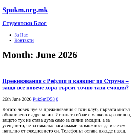
Spukm.org.mk
Студентски Блог
За Нас
Контакти
Month: June 2026
Преживявания с Рефлип и каякинг по Струма –
защо все повече хора търсят точно тази емоция?
26th June 2026
PukSmD58
0
Когато човек чуе за преживявания с този клуб, първата мисъл
обикновено е адреналин. Истината обаче е малко по-различна,
защото тук не става дума само за силни емоции, а за
усещането, че за няколко часа имаме възможност да излезем
напълно от ежедневието си. Телефонът остава някъде назад,