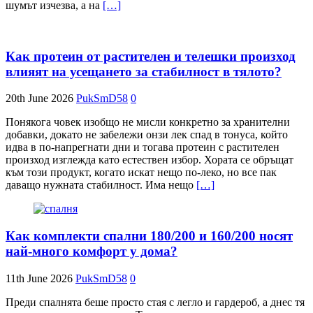
шумът изчезва, а на
[…]
Как протеин от растителен и телешки произход
влияят на усещането за стабилност в тялото?
20th June 2026
PukSmD58
0
Понякога човек изобщо не мисли конкретно за хранителни
добавки, докато не забележи онзи лек спад в тонуса, който
идва в по-напрегнати дни и тогава протеин с растителен
произход изглежда като естествен избор. Хората се обръщат
към този продукт, когато искат нещо по-леко, но все пак
даващо нужната стабилност. Има нещо
[…]
Как комплекти спални 180/200 и 160/200 носят
най-много комфорт у дома?
11th June 2026
PukSmD58
0
Преди спалнята беше просто стая с легло и гардероб, а днес тя