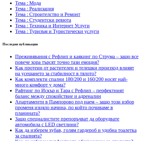
Тема : Мода
Тема : Реализация
Тема : Строителство и Ремонт
Тема : Студентски ревюта
Тема : Техника и Интернет Услуги
Тема : Туризъм и Туристически услуги
Последни публикации
Преживявания с Рефлип и каякинг по Струма – защо все
повече хора търсят точно тази емоция?
Как протеин от растителен и телешки произход влияят
на усещането за стабилност в тялото?
Как комплекти спални 180/200 и 160/200 носят най-
много комфорт у дома?
Рафтинг по Искър и Тара с Рефлип – перфектният
баланс между спокойствие и адреналин
Апартаменти в Пампорово под наем – защо този избор
променя изцяло начина, по който почиваме в
планината?
Защо специалистите препоръчват да оборудвате
автомобила с LED светлини?
Как да изберем хубав, голям гардероб и удобна тоалетка
за спалнята?