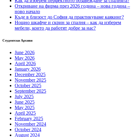
Как да изберем перфектното обзавеждане за спалнята?
Откриване на фирма през 2026 година – нова година –
ново начало
Къде в близост до София да практикуваме каякинг?
Нощно шкафче и скрин за спалня – как да изберем
мебели, които да работят добре за нас?
Студентски Архиви
June 2026
May 2026
April 2026
January 2026
December 2025
November 2025
October 2025
September 2025
July 2025
June 2025
May 2025
April 2025
February 2025
November 2024
October 2024
August 2024