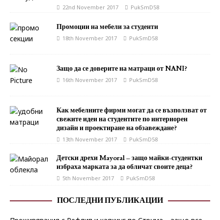
22nd November 2017
PukSmD58
Промоции на мебели за студенти
18th November 2017
PukSmD58
Защо да се доверите на матраци от NANI?
16th November 2017
PukSmD58
Как мебелните фирми могат да се възползват от
свежите идеи на студентите по интериорен
дизайн и проектиране на обзавеждане?
13th November 2017
PukSmD58
Детски дрехи Mayoral – защо майки-студентки
избраха марката за да обличат своите деца?
5th November 2017
PukSmD58
ПОСЛЕДНИ ПУБЛИКАЦИИ