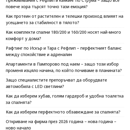
Преживявания с Рефлип и каякинг по Струма – защо все
повече хора търсят точно тази емоция?
Как протеин от растителен и телешки произход влияят на
усещането за стабилност в тялото?
Как комплекти спални 180/200 и 160/200 носят най-много
комфорт у дома?
Рафтинг по Искър и Тара с Рефлип – перфектният баланс
между спокойствие и адреналин
Апартаменти в Пампорово под наем – защо този избор
променя изцяло начина, по който почиваме в планината?
Защо специалистите препоръчват да оборудвате
автомобила с LED светлини?
Как да изберем хубав, голям гардероб и удобна тоалетка
за спалнята?
Как да изберем перфектното обзавеждане за спалнята?
Откриване на фирма през 2026 година – нова година –
ново начало