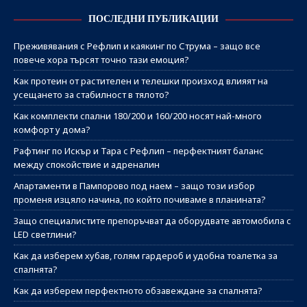
ПОСЛЕДНИ ПУБЛИКАЦИИ
Преживявания с Рефлип и каякинг по Струма – защо все
повече хора търсят точно тази емоция?
Как протеин от растителен и телешки произход влияят на
усещането за стабилност в тялото?
Как комплекти спални 180/200 и 160/200 носят най-много
комфорт у дома?
Рафтинг по Искър и Тара с Рефлип – перфектният баланс
между спокойствие и адреналин
Апартаменти в Пампорово под наем – защо този избор
променя изцяло начина, по който почиваме в планината?
Защо специалистите препоръчват да оборудвате автомобила с
LED светлини?
Как да изберем хубав, голям гардероб и удобна тоалетка за
спалнята?
Как да изберем перфектното обзавеждане за спалнята?