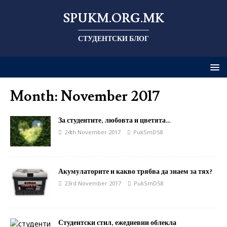
SPUKM.ORG.MK
СТУДЕНТСКИ БЛОГ
Month: November 2017
За студентите, любовта и цветята…
24th November 2017
PukSmD58
Акумулаторите и какво трябва да знаем за тях?
23rd November 2017
PukSmD58
Студентски стил, ежедневни облекла