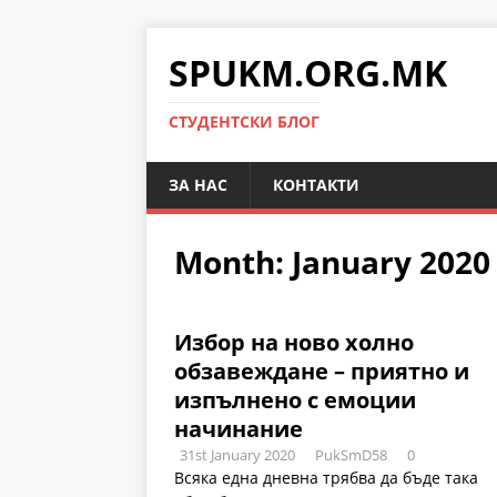
SPUKM.ORG.MK
СТУДЕНТСКИ БЛОГ
ЗА НАС
КОНТАКТИ
Month: January 2020
Избор на ново холно
обзавеждане – приятно и
изпълнено с емоции
начинание
31st January 2020
PukSmD58
0
Всяка една дневна трябва да бъде така