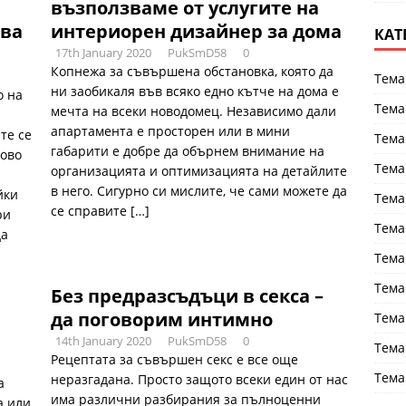
възползваме от услугите на
ова
интериорен дизайнер за дома
КАТ
17th January 2020
PukSmD58
0
Копнежа за съвършена обстановка, която да
Тема
ни заобикаля във всяко едно кътче на дома е
о на
Тема
мечта на всеки новодомец. Независимо дали
апартамента е просторен или в мини
те се
Тема
габарити е добре да обърнем внимание на
ново
Тема
организацията и оптимизацията на детайлите
в него. Сигурно си мислите, че сами можете да
йки
Тема
се справите
[…]
ри
Тема
да
Тема
Тема
Без предразсъдъци в секса –
да поговорим интимно
Тема
14th January 2020
PukSmD58
0
Тема
Рецептата за съвършен секс е все още
Тема
неразгадана. Просто защото всеки един от нас
а
има различни разбирания за пълноценни
а или