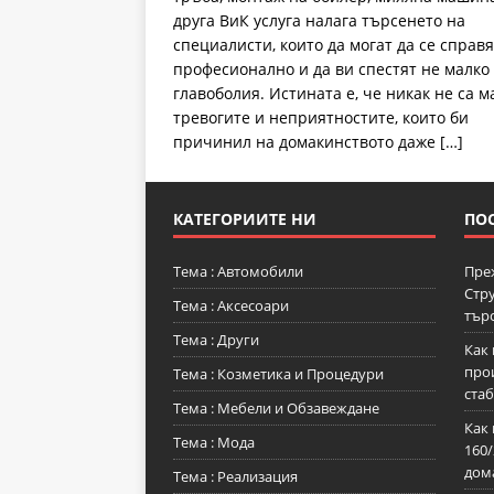
друга ВиК услуга налага търсенето на
специалисти, които да могат да се справя
професионално и да ви спестят не малко
главоболия. Истината е, че никак не са м
тревогите и неприятностите, които би
причинил на домакинството даже
[…]
КАТЕГОРИИТЕ НИ
ПО
Тема : Автомобили
Пре
Стру
Тема : Аксесоари
тър
Тема : Други
Как 
прои
Тема : Козметика и Процедури
стаб
Тема : Мебели и Обзавеждане
Как 
Тема : Мода
160
дом
Тема : Реализация