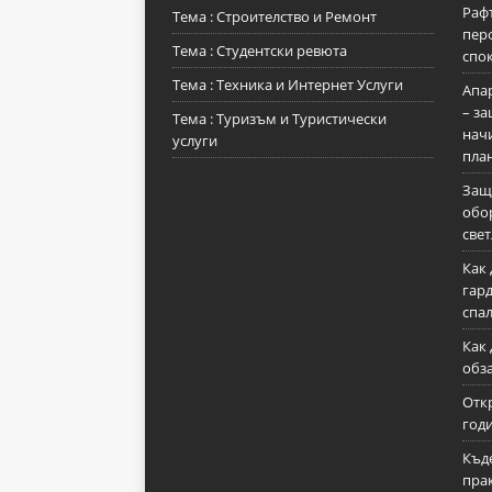
Рафт
Тема : Строителство и Ремонт
пер
Тема : Студентски ревюта
спо
Тема : Техника и Интернет Услуги
Апа
– з
Тема : Туризъм и Туристически
нач
услуги
пла
Защ
обо
све
Как 
гард
спа
Как
обз
Отк
годи
Къде
пра