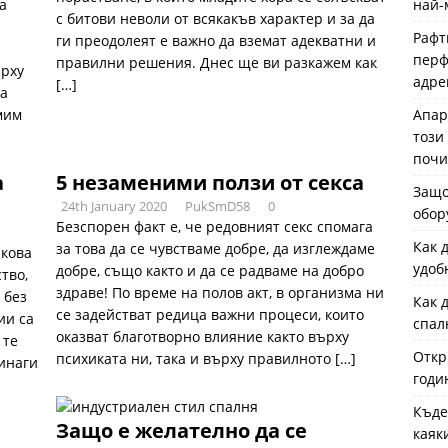
а
най-
с битови неволи от всякакъв характер и за да
Рафт
ги преодолеят е важно да вземат адекватни и
перф
правилни решения. Днес ще ви разкажем как
ърху
адре
[…]
да
мим
Апар
този
почи
а
5 незаменими ползи от секса
Защо
24th January 2020
PukSmD58
0
обор
Безспорен факт е, че редовният секс спомага
Как 
за това да се чувстваме добре, да изглеждаме
лкова
удоб
добре, също както и да се радваме на добро
тво,
здраве! По време на полов акт, в организма ни
 без
Как 
се задействат редица важни процеси, които
ии са
спал
оказват благотворно влияние както върху
 те
Откр
психиката ни, така и върху правилното
[…]
винаги
годи
Къде
Защо е желателно да се
каяк