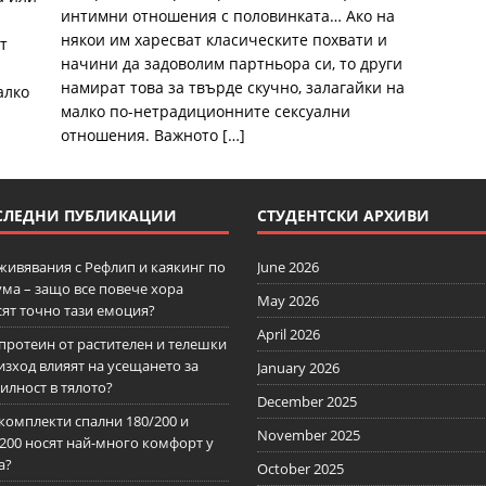
интимни отношения с половинката… Ако на
някои им харесват класическите похвати и
т
начини да задоволим партньора си, то други
намират това за твърде скучно, залагайки на
алко
малко по-нетрадиционните сексуални
отношения. Важното
[…]
СЛЕДНИ ПУБЛИКАЦИИ
СТУДЕНТСКИ АРХИВИ
живявания с Рефлип и каякинг по
June 2026
ма – защо все повече хора
May 2026
сят точно тази емоция?
April 2026
протеин от растителен и телешки
зход влияят на усещането за
January 2026
илност в тялото?
December 2025
комплекти спални 180/200 и
November 2025
/200 носят най-много комфорт у
а?
October 2025