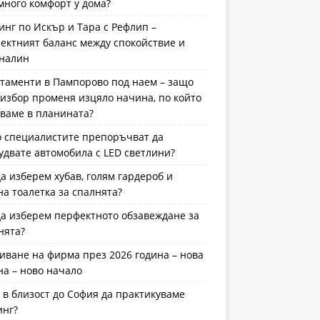
много комфорт у дома?
инг по Искър и Тара с Рефлип –
ектният баланс между спокойствие и
налин
таменти в Пампорово под наем – защо
 избор променя изцяло начина, по който
ваме в планината?
 специалистите препоръчват да
удвате автомобила с LED светлини?
да изберем хубав, голям гардероб и
на тоалетка за спалнята?
да изберем перфектното обзавеждане за
нята?
иване на фирма през 2026 година – нова
на – ново начало
 в близост до София да практикуваме
инг?