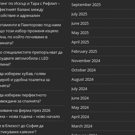
инг по Искър и Тара с Рефлип –
September 2025
фектният баланс между
July 2025
койствие и адреналин
June 2025
ртаменти в Пампорово под наем
ащо този избор променя изцяло
May 2025
ина, по който почиваме в
April 2025
нината?
February 2025
о специалистите препоръчват да
рудвате автомобила с LED
November 2024
тлини?
October 2024
да изберем хубав, голям
August 2024
ероб и удобна тоалетка за
лнята?
July 2024
 да изберем перфектното
June 2024
авеждане за спалнята?
May 2024
риване на фирма през 2026
на – нова година – ново начало
April 2024
 в близост до София да
March 2024
ктикуваме каякинг?