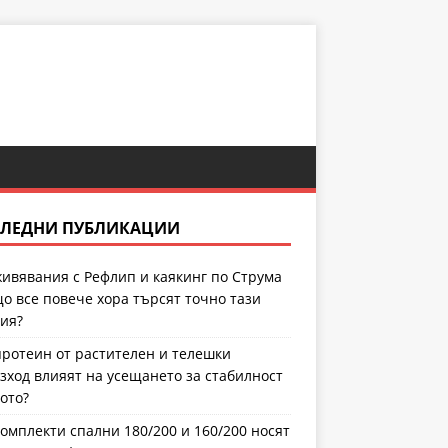
ЛЕДНИ ПУБЛИКАЦИИ
ивявания с Рефлип и каякинг по Струма
що все повече хора търсят точно тази
ия?
протеин от растителен и телешки
зход влияят на усещането за стабилност
лото?
комплекти спални 180/200 и 160/200 носят