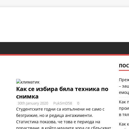
ПОС
Преж
– за
Как се избира бяла техника по
емоц
снимка
Как 
30th January 2020
PukSmD58
0
прои
Студентските годни са изпълнени не само с
в тя
безгрижие, но и редица ангажименти.
Статистика показва, че това е периода на
Как 
порастване, в който младите хора се сблъскват