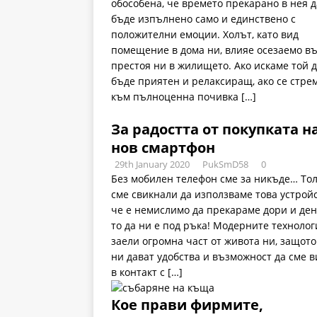
обособена, че времето прекарано в нея д
бъде изпълнено само и единствено с
положителни емоции. Холът, като вид
помещение в дома ни, влияе осезаемо в
престоя ни в жилището. Ако искаме той 
бъде приятен и релаксиращ, ако се стре
към пълноценна почивка
[…]
За радостта от покупката н
нов смартфон
29th January 2020
PukSmD58
0
Без мобилен телефон сме за никъде… То
сме свикнали да използваме това устройс
че е немислимо да прекараме дори и ден
то да ни е под ръка! Модерните технолог
заели огромна част от живота ни, защото
ни дават удобства и възможност да сме 
в контакт с
[…]
Кое прави фирмите,