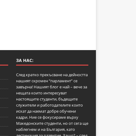
ЗА НАС:
След кратко прекъсване на дейността
нашият скромен “парламент” се
завърна! Нашият блог е най – вече за
нещата които интересуват
настоящите студенти, бъдещите
служители и работодателите които
искат да наемат добре обучени
кадри. Ние се фокусираме върху
Македонските студенти, но от сега ще
наблегнем и на България, като
дестинация за развитие. Защо? – след