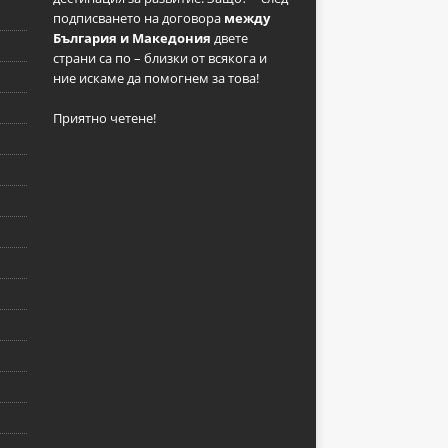
подписването на договора
между
България и Македония
двете
страни са по – близки от всякога и
ние искаме да помогнем за това!
Приятно четене!