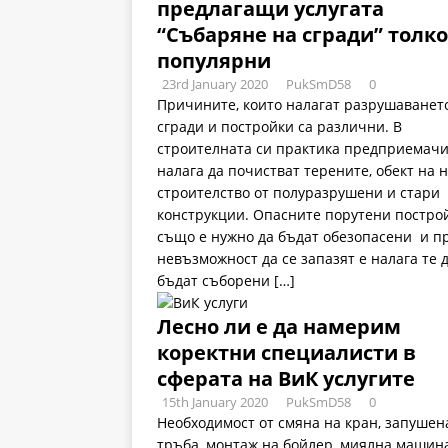
предлагащи услугата
“Събаряне на сгради” толк
популярни
23rd January 2020
PukSmD58
0
Причините, които налагат разрушаванет
сгради и постройки са различни. В
строителната си практика предприемачи
налага да почистват терените, обект на 
строителство от полуразрушени и стари
конструкции. Опасните порутени постро
също е нужно да бъдат обезопасени и п
невъзможност да се запазят е налага те 
бъдат съборени
[…]
Лесно ли е да намерим
коректни специалисти в
сферата на ВиК услугите
15th January 2020
PukSmD58
0
Необходимост от смяна на кран, запушен
тръба, монтаж на бойлер, миялна машин