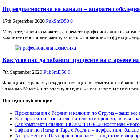
Видеодиагностика на канали – апаратно обследван
17th September 2020
PukSmD58
0
Услугите, за които можете да наемете професионалните фирми з
компетентност и внимание, защото от правилното функционира
Как успешно да забавим процесите на стареене н
7th September 2020
PukSmD58
0
Франция е страна с утвърдени позиции в козметичния бранш. Оп
са малко. Може би не знаете, но едни от най-големите световни
Последни публикации
Преживявания с Рефлип и каякинг по Струма – защо все п
Как протеин от растителен и телешки произход влияят на 
Как комплекти спални 180/200 и 160/200 носят най-много
Рафтинг по Искър и Тара с Рефлип – перфектният баланс
Апартаменти в Пампорово под наем – защо този избор пр