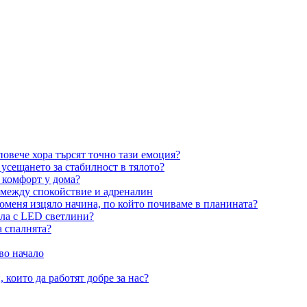
овече хора търсят точно тази емоция?
усещането за стабилност в тялото?
 комфорт у дома?
 между спокойствие и адреналин
оменя изцяло начина, по който почиваме в планината?
ила с LED светлини?
а спалнята?
во начало
 които да работят добре за нас?