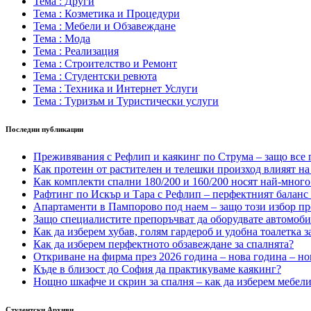
Тема : Други
Тема : Козметика и Процедури
Тема : Мебели и Обзавеждане
Тема : Мода
Тема : Реализация
Тема : Строителство и Ремонт
Тема : Студентски ревюта
Тема : Техника и Интернет Услуги
Тема : Туризъм и Туристически услуги
Последни публикации
Преживявания с Рефлип и каякинг по Струма – защо все п
Как протеин от растителен и телешки произход влияят на 
Как комплекти спални 180/200 и 160/200 носят най-много
Рафтинг по Искър и Тара с Рефлип – перфектният баланс
Апартаменти в Пампорово под наем – защо този избор пр
Защо специалистите препоръчват да оборудвате автомоб
Как да изберем хубав, голям гардероб и удобна тоалетка з
Как да изберем перфектното обзавеждане за спалнята?
Откриване на фирма през 2026 година – нова година – но
Къде в близост до София да практикуваме каякинг?
Нощно шкафче и скрин за спалня – как да изберем мебели,
Студентски Архиви