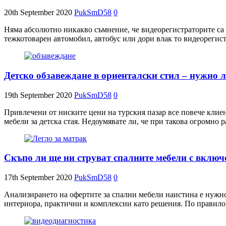
20th September 2020
PukSmD58
0
Няма абсолютно никакво съмнение, че видеорегистраторите са с
тежкотоварен автомобил, автобус или дори влак то видеорегист
Детско обзавеждане в ориенталски стил – нужно л
19th September 2020
PukSmD58
0
Привлечени от ниските цени на турския пазар все повече клиен
мебели за детска стая. Недоумявате ли, че при такова огромно 
Скъпо ли ще ни струват спалните мебели с включ
17th September 2020
PukSmD58
0
Анализирането на офертите за спални мебели наистина е нужно
интериора, практични и комплексни като решения. По правило к