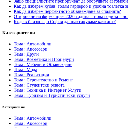
Защо специалистите препоръчват да оборудвате автомоб
Как да изберем хубав, голям гардероб и удобна тоалетка з
Как да изберем перфектното обзавеждане за спалнята?
Откриване на фирма през 2026 година – нова година – но
Къде в близост до София да практикуваме каякинг?
Категориите ни
Тема : Автомобили
Тема : Аксесоари
Тема : Други
Тема : Козметика и Процедури
Тема : Мебели и Обзавеждане
Тема : Мода
Тема : Реализация
Тема : Строителство и Ремонт
Тема : Студентски ревюта
Тема : Техника и Интернет Услуги
Тема : Туризъм и Туристически услуги
Категориите ни
Тема : Автомобили
Тема : Аксесоари