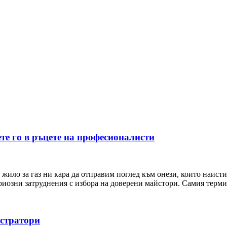
те го в ръцете на професионалисти
жило за газ ни кара да отправим поглед към онези, които наистин
риозни затруднения с избора на доверени майстори. Самия терм
истратори