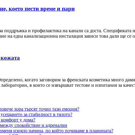
е, което пести време и пари
а поддръжка и профилактика на канали са доста. Спецификата на
не на една канализационна инсталация зависи това дали ще се 
а кожата
ределено, когато заговорим за френската козметика много дами 
 лаборатории, в които се извършват тестове и изпитания за каче
овече хора търсят точно тази емоция?
усещането за стабилност в тялото?
 комфорт у дома?
 между спокойствие и адреналин
оменя изцяло начина, по който почиваме в планината?