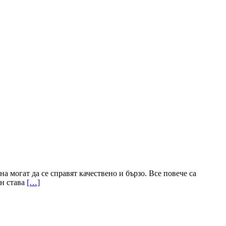
а могат да се справят качествено и бързо. Все повече са
ин става
[…]