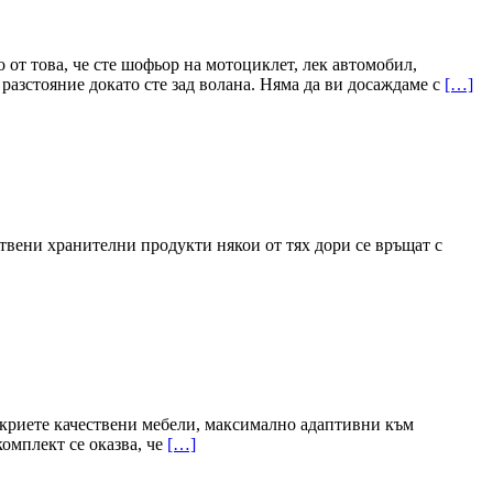
от това, че сте шофьор на мотоциклет, лек автомобил,
разстояние докато сте зад волана. Няма да ви досаждаме с
[…]
ствени хранителни продукти някои от тях дори се връщат с
ткриете качествени мебели, максимално адаптивни към
омплект се оказва, че
[…]