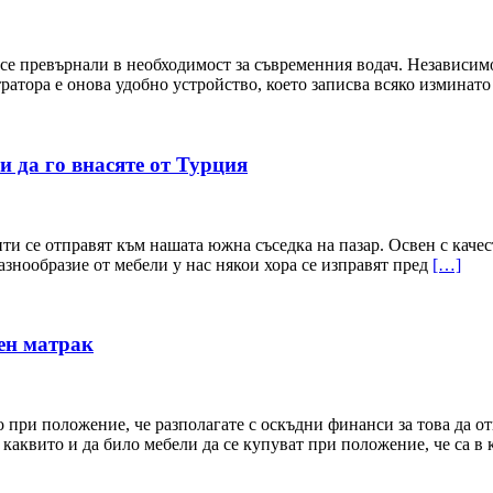
е превърнали в необходимост за съвременния водач. Независимо 
ратора е онова удобно устройство, което записва всяко изминато 
и да го внасяте от Турция
ти се отправят към нашата южна съседка на пазар. Освен с каче
разнообразие от мебели у нас някои хора се изправят пред
[…]
ен матрак
 при положение, че разполагате с оскъдни финанси за това да о
аквито и да било мебели да се купуват при положение, че са в к