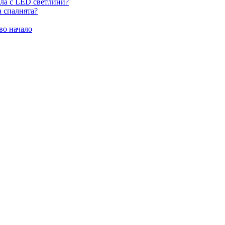
ила с LED светлини?
а спалнята?
во начало