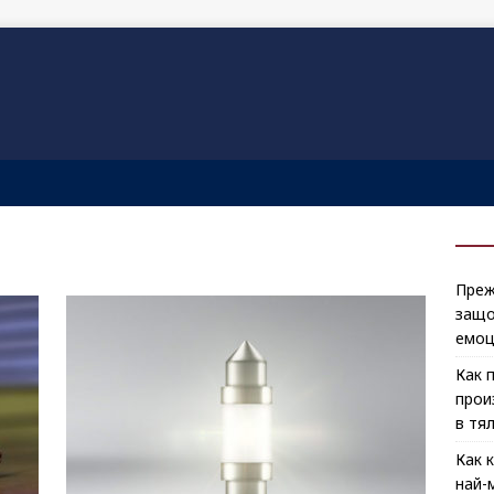
Преж
защо
емоц
Как 
прои
в тя
Как 
най-