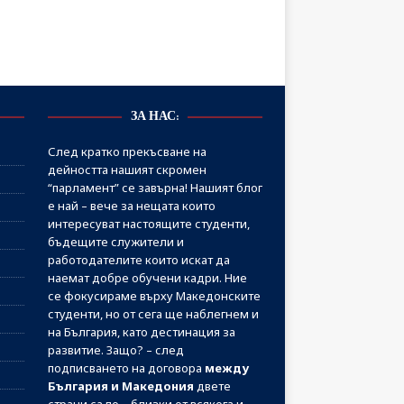
ЗА НАС:
След кратко прекъсване на
дейността нашият скромен
“парламент” се завърна! Нашият блог
е най – вече за нещата които
интересуват настоящите студенти,
бъдещите служители и
работодателите които искат да
наемат добре обучени кадри. Ние
се фокусираме върху Македонските
студенти, но от сега ще наблегнем и
на България, като дестинация за
развитие. Защо? – след
подписването на договора
между
България и Македония
двете