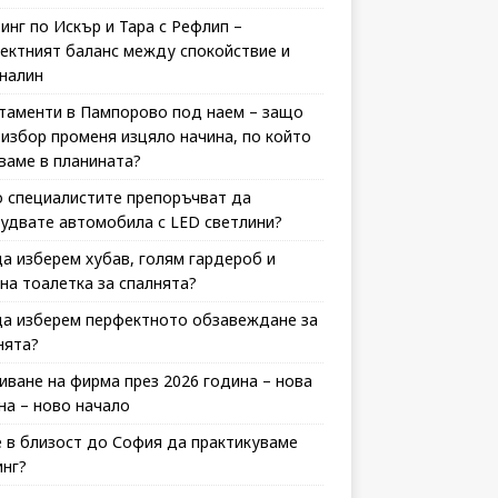
инг по Искър и Тара с Рефлип –
ектният баланс между спокойствие и
налин
таменти в Пампорово под наем – защо
 избор променя изцяло начина, по който
ваме в планината?
 специалистите препоръчват да
удвате автомобила с LED светлини?
да изберем хубав, голям гардероб и
на тоалетка за спалнята?
да изберем перфектното обзавеждане за
нята?
иване на фирма през 2026 година – нова
на – ново начало
 в близост до София да практикуваме
инг?