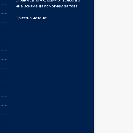
страни са по – близки от всякога и
ние искаме да помогнем за това!
Приятно четене!