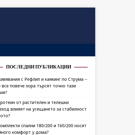
ПОСЛЕДНИ ПУБЛИКАЦИИ
ивявания с Рефлип и каякинг по Струма –
 все повече хора търсят точно тази
ия?
протеин от растителен и телешки
зход влияят на усещането за стабилност
лото?
комплекти спални 180/200 и 160/200 носят
много комфорт у дома?