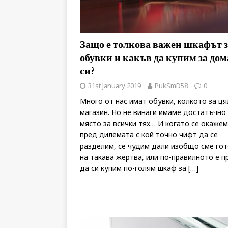
Защо е толкова важен шкафът з
обувки и какъв да купим за дом
си?
31st January 2019
PukSmD58
0
Много от нас имат обувки, колкото за ця
магазин. Но не винаги имаме достатъчно
място за всички тях… И когато се окажем
пред дилемата с кой точно чифт да се
разделим, се чудим дали изобщо сме го
на такава жертва, или по-правилното е п
да си купим по-голям шкаф за
[…]