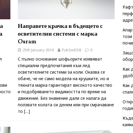
Рафт
перф
адре
а
Направете крачка в бъдещето с
Апар
а
осветителни системи с марка
този
Osram
почи
25th January 2019
PukSmD58
0
Защо
л
С пълно основание шофьорите изявяват
обор
специални предпочитания към лед
Как 
осветителните системи за коли. Оказва се
удоб
обаче, че не само модела на крушките, но и
тови
тяхната марка гарантират високото качество
Как 
росто
и подобряването видимостта по време на
спал
движение. Без знамение дали се налага да
Откр
ползвате колата си денем или при смрачаване
годи
то
[…]
Къде
каяк