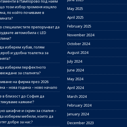
ртаменти в Пампорово под наем
ащо този избор променя изцяло
May 2025
на, по който почиваме в
April 2025
нината?
February 2025
о специалистите препоръчват да
рудвате автомобила с LED
November 2024
тлини?
October 2024
 да изберем хубав, голям
August 2024
дероб и удобна тоалетка за
лнята?
July 2024
 да изберем перфектното
June 2024
авеждане за спалнята?
May 2024
риване на фирма през 2026
на – нова година – ново начало
April 2024
е в близост до София да
March 2024
ктикуваме каякинг?
February 2024
но шкафче и скрин за спалня –
January 2024
 да изберем мебели, които да
отят добре за нас?
December 2023