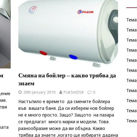
Тема
Тема
Тема
Тема
Тема
Тема
ем
Смяна на бойлер – какво трябва да
Тема
знаем
Тема
20th January 2019
PukSmD58
0
щение
ме.
Тема
Настъпило е времето да смените бойлера
отвя
във вашата баня. Да си изберем нов бойлер
Тема
не е много просто. Защо? Защото на пазара
Тема
се предлагат много марки и модели. Това
ката
разнообразие може да ви обърка. Какво
трябва да знаете ,когато ще избирате дадена