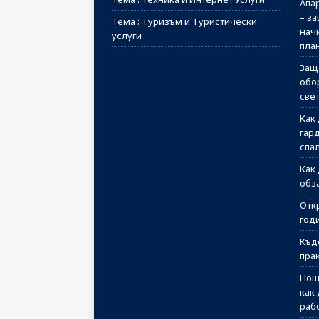
Апа
– з
Тема : Туризъм и Туристически
начи
услуги
пла
Защ
обо
све
Как
гар
спа
Как
обз
Отк
годи
Къд
пра
Нощ
как
раб