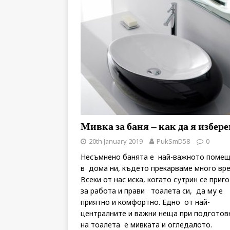
Мивка за баня – как да я избер
20th January 2019
PukSmD58
0
Несъмнено банята е най-важното поме
в дома ни, където прекарваме много вре
Всеки от нас иска, когато сутрин се приг
за работа и прави тоалета си, да му е
приятно и комфортно. Едно от най-
централните и важни неща при подготов
на тоалета е мивката и огледалото.