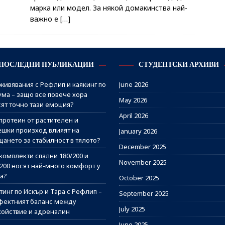
марка или модел. За някой домакинства най-
важно е
[…]
ПОСЛЕДНИ ПУБЛИКАЦИИ
СТУДЕНТСКИ АРХИВИ
живявания с Рефлип и каякинг по
June 2026
ума – защо все повече хора
May 2026
сят точно тази емоция?
April 2026
протеин от растителен и
ешки произход влияят на
January 2026
щането за стабилност в тялото?
December 2025
комплекти спални 180/200 и
November 2025
/200 носят най-много комфорт у
а?
October 2025
инг по Искър и Тара с Рефлип –
September 2025
фектният баланс между
July 2025
койствие и адреналин
June 2025