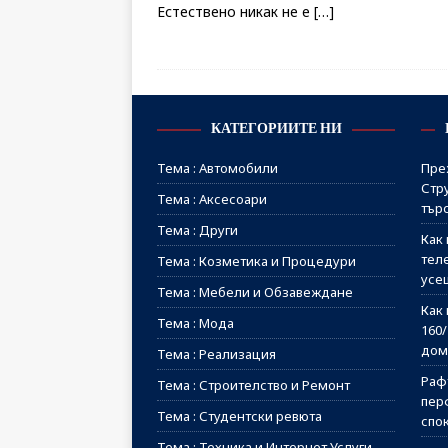
Естествено никак не е
[…]
КАТЕГОРИИТЕ НИ
Тема : Автомобили
Пре
Стр
Тема : Аксесоари
тър
Тема : Други
Как 
тел
Тема : Козметика и Процедури
усе
Тема : Мебели и Обзавеждане
Как 
Тема : Мода
160
дом
Тема : Реализация
Рафт
Тема : Строителство и Ремонт
пер
Тема : Студентски ревюта
спо
Тема : Техника и Интернет Услуги