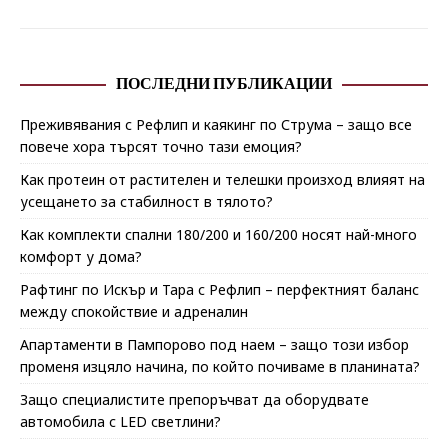
ПОСЛЕДНИ ПУБЛИКАЦИИ
Преживявания с Рефлип и каякинг по Струма – защо все
повече хора търсят точно тази емоция?
Как протеин от растителен и телешки произход влияят на
усещането за стабилност в тялото?
Как комплекти спални 180/200 и 160/200 носят най-много
комфорт у дома?
Рафтинг по Искър и Тара с Рефлип – перфектният баланс
между спокойствие и адреналин
Апартаменти в Пампорово под наем – защо този избор
променя изцяло начина, по който почиваме в планината?
Защо специалистите препоръчват да оборудвате
автомобила с LED светлини?