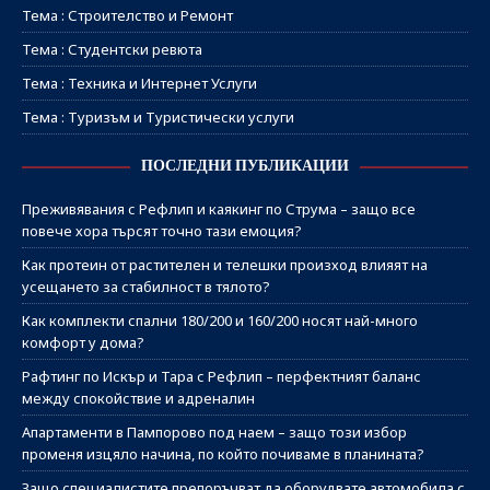
Тема : Строителство и Ремонт
Тема : Студентски ревюта
Тема : Техника и Интернет Услуги
Тема : Туризъм и Туристически услуги
ПОСЛЕДНИ ПУБЛИКАЦИИ
Преживявания с Рефлип и каякинг по Струма – защо все
повече хора търсят точно тази емоция?
Как протеин от растителен и телешки произход влияят на
усещането за стабилност в тялото?
Как комплекти спални 180/200 и 160/200 носят най-много
комфорт у дома?
Рафтинг по Искър и Тара с Рефлип – перфектният баланс
между спокойствие и адреналин
Апартаменти в Пампорово под наем – защо този избор
променя изцяло начина, по който почиваме в планината?
Защо специалистите препоръчват да оборудвате автомобила с