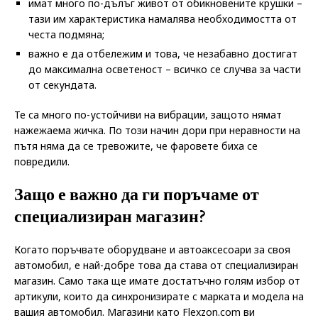
имат много по-дълъг живот от обикновените крушки –
тази им характеристика намалява необходимостта от
честа подмяна;
важно е да отбележим и това, че незабавно достигат
до максимална осветеност – всичко се случва за части
от секундата.
Те са много по-устойчиви на вибрации, защото нямат
нажежаема жичка. По този начин дори при неравности на
пътя няма да се тревожите, че фаровете биха се
повредили.
Защо е важно да ги поръчаме от
специализиран магазин?
Когато поръчвате оборудване и автоаксесоари за своя
автомобил, е най-добре това да става от специализиран
магазин. Само така ще имате достатъчно голям избор от
артикули, които да синхронизирате с марката и модела на
вашия автомобил. Магазини като Flexzon.com ви