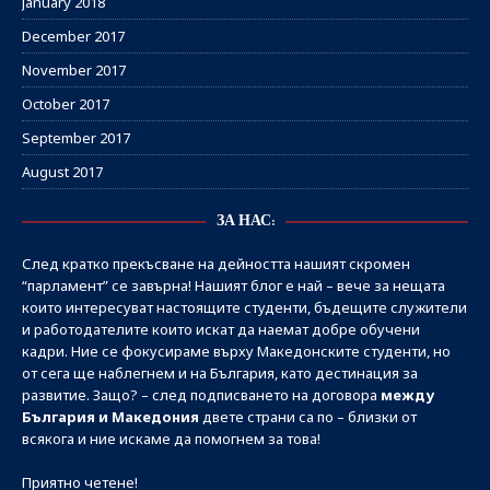
January 2018
December 2017
November 2017
October 2017
September 2017
August 2017
ЗА НАС:
След кратко прекъсване на дейността нашият скромен
“парламент” се завърна! Нашият блог е най – вече за нещата
които интересуват настоящите студенти, бъдещите служители
и работодателите които искат да наемат добре обучени
кадри. Ние се фокусираме върху Македонските студенти, но
от сега ще наблегнем и на България, като дестинация за
развитие. Защо? – след подписването на договора
между
България и Македония
двете страни са по – близки от
всякога и ние искаме да помогнем за това!
Приятно четене!