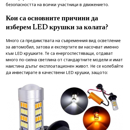
безопасността на всички участници в движението.
Кои са основните причини да
изберем LED крушки за колата?
Много са предимствата на съвременния вид осветление
за автомобил, затова и експертите ви насочват именно
към LED крушките. Те са енергоспестяващи, отдават
много по-силна светлина от стандартните модели и имат
наистина дълъг експлоатационен живот. Не се колебайте
да инвестирате в качествени LED крушки, защото: