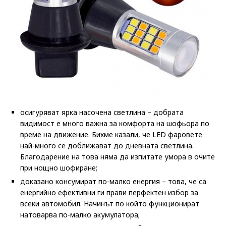
осигуряват ярка насочена светлина – добрата
видимост е много важна за комфорта на шофьора по
време на движение. Бихме казали, че LED фаровете
най-много се доближават до дневната светлина.
Благодарение на това няма да изпитате умора в очите
при нощно шофиране;
доказано консумират по-малко енергия – това, че са
енергийно ефективни ги прави перфектен избор за
всеки автомобил. Начинът по който функционират
натоварва по-малко акумулатора;