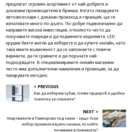
предлагат огромен асортимент от най-добрите и
доказани производители в бранша. Когато пазарувате
автоаксесоари с доказан произход и гаранция, ще ги
използвате много по-дълго. По-добре първоначално да
направите висока инвестиция, отколкото често да
получавате повреди и да подменяте изделията. LED
крушки бихте могли да изберете и да купите онлайн, като
така имате възможност да се запознаете с повече
варианти, да ги сравните и да поръчате най-
подходящите. В специализираните онлайн магазини
често има допълнителни намаления и промоции, за да
пазарувате изгодно.
PREVIOUS
Как да изберем хубав, голям гардероб и удобна
тоалетка за спалнята?
NEXT
Апартаменти в Пампорово под наем – защо този
избор променя изцяло начина, по който
почиваме в планината?