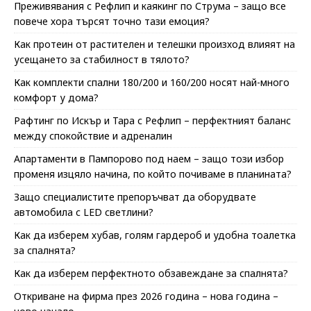
Преживявания с Рефлип и каякинг по Струма – защо все
повече хора търсят точно тази емоция?
Как протеин от растителен и телешки произход влияят на
усещането за стабилност в тялото?
Как комплекти спални 180/200 и 160/200 носят най-много
комфорт у дома?
Рафтинг по Искър и Тара с Рефлип – перфектният баланс
между спокойствие и адреналин
Апартаменти в Пампорово под наем – защо този избор
променя изцяло начина, по който почиваме в планината?
Защо специалистите препоръчват да оборудвате
автомобила с LED светлини?
Как да изберем хубав, голям гардероб и удобна тоалетка
за спалнята?
Как да изберем перфектното обзавеждане за спалнята?
Откриване на фирма през 2026 година – нова година –