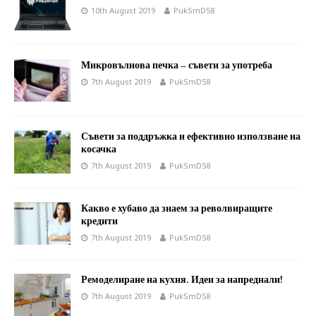
10th August 2019
PukSmD58
Микровълнова печка – съвети за употреба
7th August 2019
PukSmD58
Съвети за поддръжка и ефективно използване на
косачка
7th August 2019
PukSmD58
Какво е хубаво да знаем за револвиращите
кредити
7th August 2019
PukSmD58
Ремоделиране на кухня. Идеи за напреднали!
7th August 2019
PukSmD58