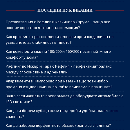
ПОСЛЕДНИ ПУБЛИКАЦИИ
Преживявания с Рефлип и каякинг по Струма – защо все
повече хора търсят точно тази емоция?
Как протеин от растителен и телешки произход влияят на
усещането за стабилност в тялото?
Как комплекти спални 180/200 и 160/200 носят най-много
комфорт у дома?
Рафтинг по Искър и Тара с Рефлип – перфектният баланс
между спокойствие и адреналин
Апартаменти в Пампорово под наем – защо този избор
променя изцяло начина, по който почиваме в планината?
Защо специалистите препоръчват да оборудвате автомобила с
LED светлини?
Как да изберем хубав, голям гардероб и удобна тоалетка за
спалнята?
Как да изберем перфектното обзавеждане за спалнята?