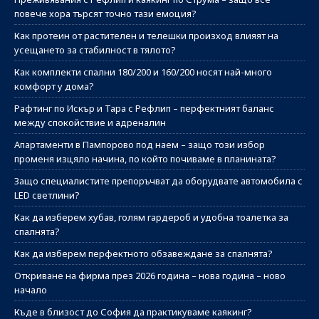
повече хора търсят точно тази емоция?
Как протеин от растителен и телешки произход влияят на
усещането за стабилност в тялото?
Как комплекти спални 180/200 и 160/200 носят най-много
комфорт у дома?
Рафтинг по Искър и Тара с Рефлип – перфектният баланс
между спокойствие и адреналин
Апартаменти в Пампорово под наем – защо този избор
променя изцяло начина, по който почиваме в планината?
Защо специалистите препоръчват да оборудвате автомобила с
LED светлини?
Как да изберем хубав, голям гардероб и удобна тоалетка за
спалнята?
Как да изберем перфектното обзавеждане за спалнята?
Откриване на фирма през 2026 година – нова година – ново
начало
Къде в близост до София да практикуваме каякинг?