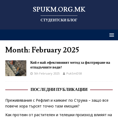
SPUKM.ORG.MK
СТУДЕНТСКИ БЛОГ
Month: February 2025
Кой е най-ефективният метод за филтриране на
отпадъчните води?
5th February 2025
PukSmD58
ПОСЛЕДНИ ПУБЛИКАЦИИ
Преживявания с Рефлип и каякинг по Струма – защо все
повече хора търсят точно тази емоция?
Как протеин от растителен и телешки произход влияят на