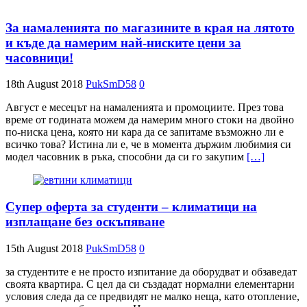
За намаленията по магазините в края на лятото
и къде да намерим най-ниските цени за
часовници!
18th August 2018
PukSmD58
0
Август е месецът на намаленията и промоциите. През това
време от годината можем да намерим много стоки на двойно
по-ниска цена, която ни кара да се запитаме възможно ли е
всичко това? Истина ли е, че в момента държим любимия си
модел часовник в ръка, способни да си го закупим
[…]
Супер оферта за студенти – климатици на
изплащане без оскъпяване
15th August 2018
PukSmD58
0
за студентите е не просто изпитание да оборудват и обзаведат
своята квартира. С цел да си създадат нормални елементарни
условия следа да се предвидят не малко неща, като отопление,