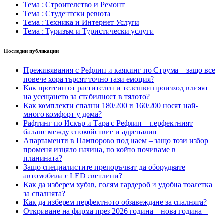
Тема : Строителство и Ремонт
Тема : Студентски ревюта
Тема : Техника и Интернет Услуги
Тема : Туризъм и Туристически услуги
Последни публикации
Преживявания с Рефлип и каякинг по Струма – защо все
повече хора търсят точно тази емоция?
Как протеин от растителен и телешки произход влияят
на усещането за стабилност в тялото?
Как комплекти спални 180/200 и 160/200 носят най-
много комфорт у дома?
Рафтинг по Искър и Тара с Рефлип – перфектният
баланс между спокойствие и адреналин
Апартаменти в Пампорово под наем – защо този избор
променя изцяло начина, по който почиваме в
планината?
Защо специалистите препоръчват да оборудвате
автомобила с LED светлини?
Как да изберем хубав, голям гардероб и удобна тоалетка
за спалнята?
Как да изберем перфектното обзавеждане за спалнята?
Откриване на фирма през 2026 година – нова година –