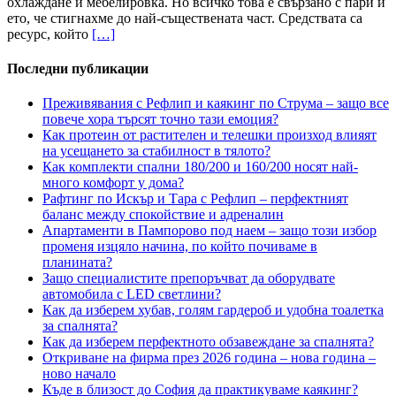
охлаждане и мебелировка. Но всичко това е свързано с пари и
ето, че стигнахме до най-съществената част. Средствата са
ресурс, който
[…]
Последни публикации
Преживявания с Рефлип и каякинг по Струма – защо все
повече хора търсят точно тази емоция?
Как протеин от растителен и телешки произход влияят
на усещането за стабилност в тялото?
Как комплекти спални 180/200 и 160/200 носят най-
много комфорт у дома?
Рафтинг по Искър и Тара с Рефлип – перфектният
баланс между спокойствие и адреналин
Апартаменти в Пампорово под наем – защо този избор
променя изцяло начина, по който почиваме в
планината?
Защо специалистите препоръчват да оборудвате
автомобила с LED светлини?
Как да изберем хубав, голям гардероб и удобна тоалетка
за спалнята?
Как да изберем перфектното обзавеждане за спалнята?
Откриване на фирма през 2026 година – нова година –
ново начало
Къде в близост до София да практикуваме каякинг?