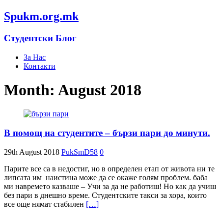
Spukm.org.mk
Студентски Блог
За Нас
Контакти
Month: August 2018
В помощ на студентите – бързи пари до минути.
29th August 2018
PukSmD58
0
Парите все са в недостиг, но в определен етап от живота ни те
липсата им наистина може да се окаже голям проблем. баба
ми навремето казваше – Учи за да не работиш! Но как да учиш
без пари в днешно време. Студентските такси за хора, които
все още нямат стабилен
[…]