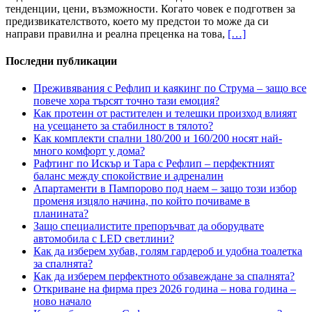
тенденции, цени, възможности. Когато човек е подготвен за
предизвикателството, което му предстои то може да си
направи правилна и реална преценка на това,
[…]
Последни публикации
Преживявания с Рефлип и каякинг по Струма – защо все
повече хора търсят точно тази емоция?
Как протеин от растителен и телешки произход влияят
на усещането за стабилност в тялото?
Как комплекти спални 180/200 и 160/200 носят най-
много комфорт у дома?
Рафтинг по Искър и Тара с Рефлип – перфектният
баланс между спокойствие и адреналин
Апартаменти в Пампорово под наем – защо този избор
променя изцяло начина, по който почиваме в
планината?
Защо специалистите препоръчват да оборудвате
автомобила с LED светлини?
Как да изберем хубав, голям гардероб и удобна тоалетка
за спалнята?
Как да изберем перфектното обзавеждане за спалнята?
Откриване на фирма през 2026 година – нова година –
ново начало