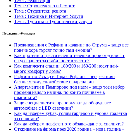
Тема : Реализация
Тема : Строителство и Ремонт
Тема : Студентски ревюта
Тема : Техника и Интернет Услуги
Тема : Туризъм и Туристически услуги
Последни публикации
Преживявания с Рефлип и каякинг по Струма – защо все
повече хора търсят точно тази емоция?
Как протеин от растителен и телешки произход влияят
на усещането за стабилност в тялото?
Как комплекти спални 180/200 и 160/200 носят най-
много комфорт у дома?
Рафтинг по Искър и Тара с Рефлип – перфектният
баланс между спокойствие и адреналин
Апартаменти в Пампорово под наем – защо този избор
променя изцяло начина, по който почиваме в
планината?
Защо специалистите препоръчват да оборудвате
автомобила с LED светлини?
Как да изберем хубав, голям гардероб и удобна тоалетка
за спалнята?
Как да изберем перфектното обзавеждане за спалнята?
Откриване на фирма през 2026 година – нова година –