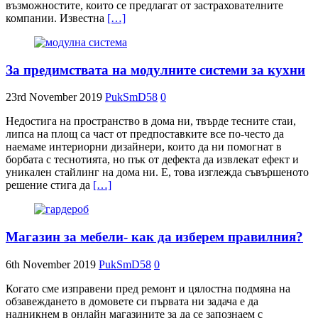
възможностите, които се предлагат от застрахователните
компании. Известна
[…]
За предимствата на модулните системи за кухни
23rd November 2019
PukSmD58
0
Недостига на пространство в дома ни, твърде тесните стаи,
липса на площ са част от предпоставките все по-често да
наемаме интериорни дизайнери, които да ни помогнат в
борбата с теснотията, но пък от дефекта да извлекат ефект и
уникален стайлинг на дома ни. Е, това изглежда съвършеното
решение стига да
[…]
Магазин за мебели- как да изберем правилния?
6th November 2019
PukSmD58
0
Когато сме изправени пред ремонт и цялостна подмяна на
обзавеждането в домовете си първата ни задача е да
надникнем в онлайн магазините за да се запознаем с