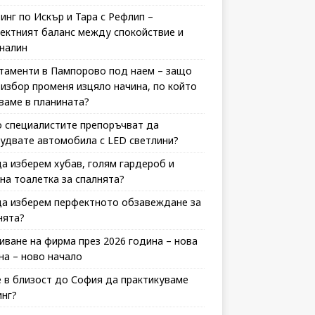
инг по Искър и Тара с Рефлип –
ектният баланс между спокойствие и
налин
таменти в Пампорово под наем – защо
 избор променя изцяло начина, по който
ваме в планината?
 специалистите препоръчват да
удвате автомобила с LED светлини?
да изберем хубав, голям гардероб и
на тоалетка за спалнята?
да изберем перфектното обзавеждане за
нята?
иване на фирма през 2026 година – нова
на – ново начало
 в близост до София да практикуваме
инг?