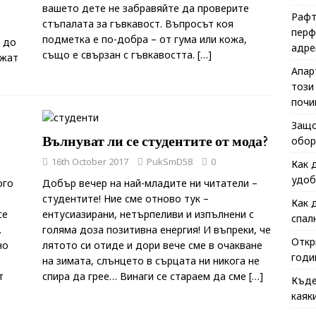
вашето дете не забравяйте да проверите
Рафт
стъпалата за гъвкавост. Въпросът коя
перф
подметка е по-добра – от гума или кожа,
 до
адре
също е свързан с гъвкавостта.
[…]
ожат
Апар
този
почи
Защо
Вълнуват ли се студентите от мода?
обор
16th October 2017
PukSmD58
0
Как 
удоб
ого
Добър вечер на най-младите ни читатели –
студентите! Ние сме отново тук –
Как 
се
ентусиазирани, нетърпеливи и изпълнени с
спал
.
голяма доза позитивна енергия! И въпреки, че
Откр
но
лятото си отиде и дори вече сме в очакване
годи
на зимата, слънцето в сърцата ни никога не
т
спира да грее… Винаги се стараем да сме
[…]
Къде
каяк