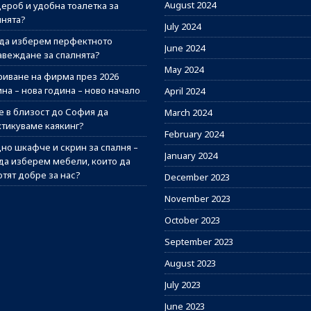
August 2024
дероб и удобна тоалетка за
лнята?
July 2024
 да изберем перфектното
June 2024
авеждане за спалнята?
May 2024
риване на фирма през 2026
на – нова година – ново начало
April 2024
е в близост до София да
March 2024
ктикуваме каякинг?
February 2024
но шкафче и скрин за спалня –
January 2024
 да изберем мебели, които да
отят добре за нас?
December 2023
November 2023
October 2023
September 2023
August 2023
July 2023
June 2023