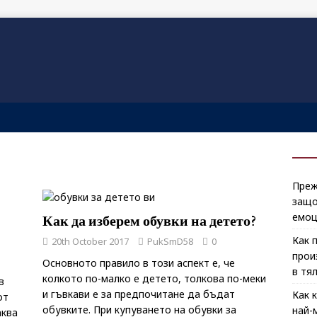
Преж
защо
емоц
Как да изберем обувки на детето?
Как 
20th October 2017
PukSmD58
0
прои
Основното правило в този аспект е, че
в тя
колкото по-малко е детето, толкова по-меки
в
и гъвкави е за предпочитане да бъдат
Как 
от
обувките. При купуването на обувки за
най-
аква