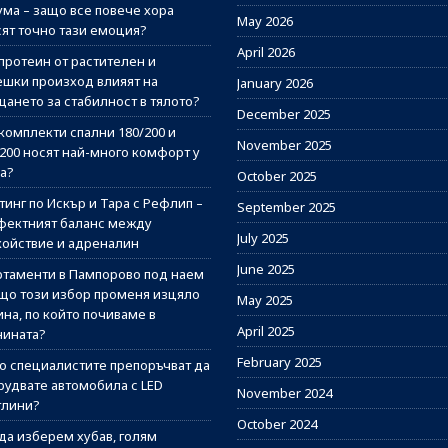
ума – защо все повече хора
May 2026
сят точно тази емоция?
April 2026
протеин от растителен и
ешки произход влияят на
January 2026
щането за стабилност в тялото?
December 2025
комплекти спални 180/200 и
November 2025
/200 носят най-много комфорт у
а?
October 2025
инг по Искър и Тара с Рефлип –
September 2025
фектният баланс между
July 2025
койствие и адреналин
June 2025
ртаменти в Пампорово под наем
ащо този избор променя изцяло
May 2025
на, по който почиваме в
April 2025
нината?
February 2025
о специалистите препоръчват да
рудвате автомобила с LED
November 2024
тлини?
October 2024
 да изберем хубав, голям