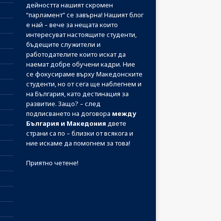
дейността нашият скромен
“парламент” се завърна! Нашият блог
е най – вече за нещата които
интересуват настоящите студенти,
бъдещите служители и
работодателите които искат да
наемат добре обучени кадри. Ние
се фокусираме върху Македонските
студенти, но от сега ще наблегнем и
на България, като дестинация за
развитие. Защо? – след
подписването на договора
между
България и Македония
двете
страни са по – близки от всякога и
ние искаме да помогнем за това!
Приятно четене!