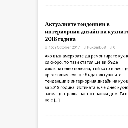
Актуалните тенденции в
интериорния дизайн на кухните
2018 година
16th October 2017
PukSmD58
0
Ако възнамерявате да ремонтирате кухн
си скоро, то тази статия ще ви бъде
изключително полезна, тъй като в нея ще
представим кои ще бъдат актуалните
тенденции в интериорния дизайн на кухн
за 2018 година. Истината е, че днес кухн
заема централна част от нашия дом. Тя в
не e
[…]