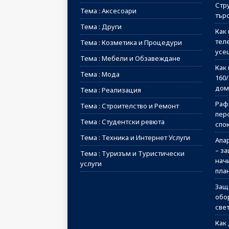
Стр
Тема : Аксесоари
тър
Тема : Други
Как 
тел
Тема : Козметика и Процедури
усе
Тема : Мебели и Обзавеждане
Как 
Тема : Мода
160
дом
Тема : Реализация
Рафт
Тема : Строителство и Ремонт
пер
Тема : Студентски ревюта
спо
Тема : Техника и Интернет Услуги
Апа
– з
Тема : Туризъм и Туристически
начи
услуги
пла
Защ
обо
све
Как