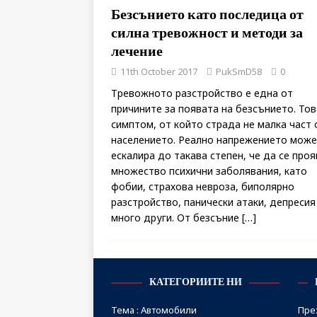
Безсънието като последица от
силна тревожност и методи за
лечение
11th October 2017
PukSmD58
0
Тревожното разстройство е една от
причините за появата на безсънието. Тов
симптом, от който страда не малка част 
населението. Реално напрежението може
ескалира до такава степен, че да се про
множество психични заболявания, като
фобии, страхова невроза, биполярно
разстройство, панически атаки, депресия
много други. От безсъние
[…]
КАТЕГОРИИТЕ НИ
Тема : Автомобили
Пре