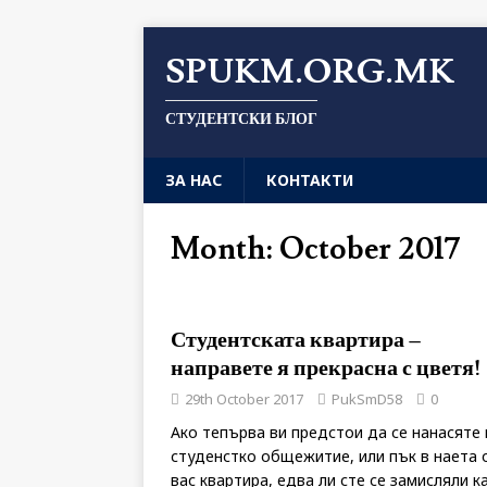
SPUKM.ORG.MK
СТУДЕНТСКИ БЛОГ
ЗА НАС
КОНТАКТИ
Month: October 2017
Студентската квартира –
направете я прекрасна с цветя!
29th October 2017
PukSmD58
0
Ако тепърва ви предстои да се нанасяте 
студенстко общежитие, или пък в наета 
вас квартира, едва ли сте се замисляли к