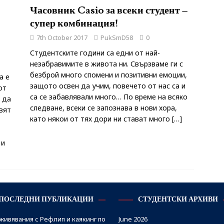
Часовник Casio за всеки студент –
супер комбинация!
7th October 2017
PukSmD58
0
Студентските години са едни от най-
незабравимите в живота ни. Свързваме ги с
безброй много спомени и позитивни емоции,
а е
защото освен да учим, повечето от нас са и
от
са се забавлявали много… По време на всяко
 да
следване, всеки се запознава в нови хора,
явят
като някои от тях дори ни стават много
[…]
 и
ПОСЛЕДНИ ПУБЛИКАЦИИ
СТУДЕНТСКИ АРХИВИ
живявания с Рефлип и каякинг по
June 2026