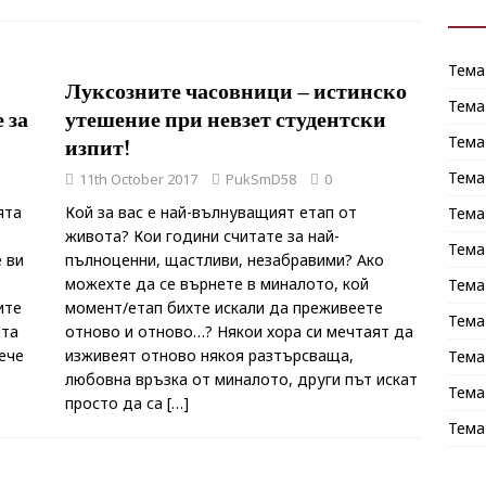
Тема
Луксозните часовници – истинско
Тема
 за
утешение при невзет студентски
Тема
изпит!
Тема
11th October 2017
PukSmD58
0
ята
Кой за вас е най-вълнуващият етап от
Тема
живота? Кои години считате за най-
Тема
 ви
пълноценни, щастливи, незабравими? Ако
можехте да се върнете в миналото, кой
Тема
ите
момент/етап бихте искали да преживеете
Тема
ята
отново и отново…? Някои хора си мечтаят да
ече
изживеят отново някоя разтърсваща,
Тема
любовна връзка от миналото, други път искат
Тема
просто да са
[…]
Тема