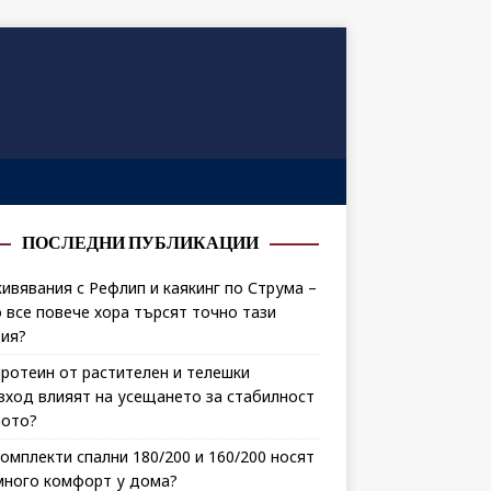
ПОСЛЕДНИ ПУБЛИКАЦИИ
ивявания с Рефлип и каякинг по Струма –
 все повече хора търсят точно тази
ия?
протеин от растителен и телешки
зход влияят на усещането за стабилност
лото?
комплекти спални 180/200 и 160/200 носят
много комфорт у дома?