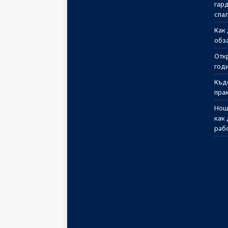
гар
спа
Как
обз
Отк
годи
Къд
пра
Нощ
как
раб