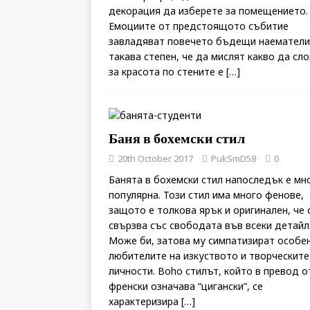
декорация да изберете за помещението.
Емоциите от предстоящото събитие
завладяват повечето бъдещи наематели
такава степен, че да мислят какво да сл
за красота по стените е
[…]
Баня в бохемски стил
20th October 2017
PukSmD58
0
Банята в бохемски стил напоследък е мн
популярна. Този стил има много фенове,
защото е толкова ярък и оригинален, че 
свързва със свободата във всеки детайл
Може би, затова му симпатизират особе
любителите на изкуството и творческите
личности. Boho стилът, който в превод о
френски означава “цигански”, се
характеризира
[…]