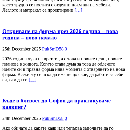
което трудно се постига с отделни покупки на мебели.
Леглото и матракът са проектирани
[…]
Откриване на фирма през 2026 година – нова
година – ново начало
25th December 2025
PukSmD58
0
2026 година чука на вратата, а с това и новите цели, новите
планове в живота. Когато става дума за това да облечете
идеите си в правна форма идва момента с отварянето на нова
фирма. Всеки му се иска да има нещо свое, да работи за себе
си, сам да си
[…]
Къде в близост до София да практикуваме
каякинг?
24th December 2025
PukSmD58
0
Ако обичате да карате каяк или тепърва започвате да го