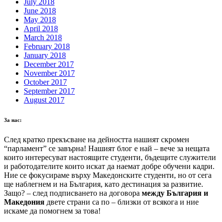
July 2018
June 2018
May 2018
April 2018
March 2018
February 2018
January 2018
December 2017
November 2017
October 2017
September 2017
August 2017
За нас:
След кратко прекъсване на дейността нашият скромен
“парламент” се завърна! Нашият блог е най – вече за нещата
които интересуват настоящите студенти, бъдещите служители
и работодателите които искат да наемат добре обучени кадри.
Ние се фокусираме върху Македонските студенти, но от сега
ще наблегнем и на България, като дестинация за развитие.
Защо? – след подписването на договора
между България и
Македония
двете страни са по – близки от всякога и ние
искаме да помогнем за това!