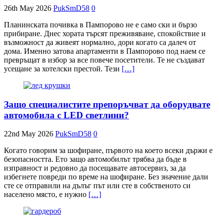
26th May 2026
PukSmD58
0
Планинската почивка в Пампорово не е само ски и бързо
прибиране. Днес хората търсят преживяване, спокойствие и
възможност да живеят нормално, дори когато са далеч от
дома. Именно затова апартаменти в Пампорово под наем се
превръщат в избор за все повече посетители. Те не създават
усещане за хотелски престой. Тези
[…]
Защо специалистите препоръчват да оборудвате
автомобила с LED светлини?
22nd May 2026
PukSmD58
0
Когато говорим за шофиране, първото на което всеки държи е
безопасността. Ето защо автомобилът трябва да бъде в
изправност и редовно да посещавате автосервиз, за да
избегнете повреди по време на шофиране. Без значение дали
сте се отправили на дълъг път или сте в собственото си
населено място, е нужно
[…]