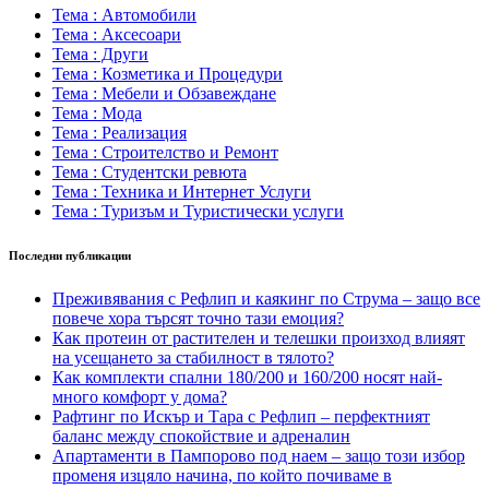
Тема : Автомобили
Тема : Аксесоари
Тема : Други
Тема : Козметика и Процедури
Тема : Мебели и Обзавеждане
Тема : Мода
Тема : Реализация
Тема : Строителство и Ремонт
Тема : Студентски ревюта
Тема : Техника и Интернет Услуги
Тема : Туризъм и Туристически услуги
Последни публикации
Преживявания с Рефлип и каякинг по Струма – защо все
повече хора търсят точно тази емоция?
Как протеин от растителен и телешки произход влияят
на усещането за стабилност в тялото?
Как комплекти спални 180/200 и 160/200 носят най-
много комфорт у дома?
Рафтинг по Искър и Тара с Рефлип – перфектният
баланс между спокойствие и адреналин
Апартаменти в Пампорово под наем – защо този избор
променя изцяло начина, по който почиваме в