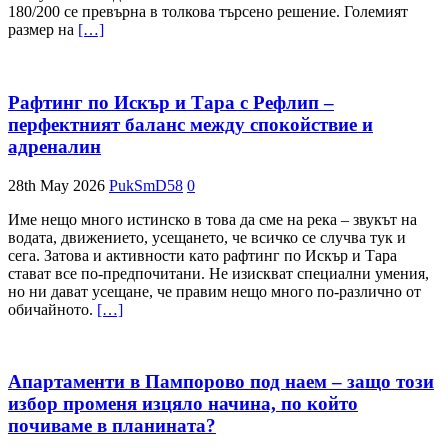
180/200 се превърна в толкова търсено решение. Големият
размер на
[…]
Рафтинг по Искър и Тара с Рефлип –
перфектният баланс между спокойствие и
адреналин
28th May 2026
PukSmD58
0
Име нещо много истинско в това да сме на река – звукът на
водата, движението, усещането, че всичко се случва тук и
сега. Затова и активности като рафтинг по Искър и Тара
стават все по-предпочитани. Не изискват специални умения,
но ни дават усещане, че правим нещо много по-различно от
обичайното.
[…]
Апартаменти в Пампорово под наем – защо този
избор променя изцяло начина, по който
почиваме в планината?