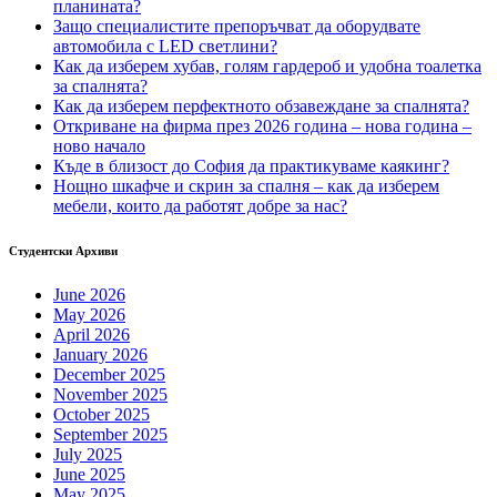
планината?
Защо специалистите препоръчват да оборудвате
автомобила с LED светлини?
Как да изберем хубав, голям гардероб и удобна тоалетка
за спалнята?
Как да изберем перфектното обзавеждане за спалнята?
Откриване на фирма през 2026 година – нова година –
ново начало
Къде в близост до София да практикуваме каякинг?
Нощно шкафче и скрин за спалня – как да изберем
мебели, които да работят добре за нас?
Студентски Архиви
June 2026
May 2026
April 2026
January 2026
December 2025
November 2025
October 2025
September 2025
July 2025
June 2025
May 2025