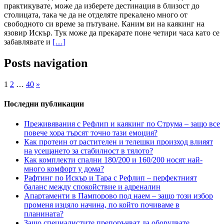
практикувате, може да изберете дестинация в близост до
столицата, така че да не отделяте прекалено много от
свободното си време за пътуване. Каним ви на каякинг на
язовир Искър. Тук може да прекарате поне четири часа като се
забавлявате и
[…]
Posts navigation
1
2
…
40
»
Последни публикации
Преживявания с Рефлип и каякинг по Струма – защо все
повече хора търсят точно тази емоция?
Как протеин от растителен и телешки произход влияят
на усещането за стабилност в тялото?
Как комплекти спални 180/200 и 160/200 носят най-
много комфорт у дома?
Рафтинг по Искър и Тара с Рефлип – перфектният
баланс между спокойствие и адреналин
Апартаменти в Пампорово под наем – защо този избор
променя изцяло начина, по който почиваме в
планината?
Защо специалистите препоръчват да оборудвате