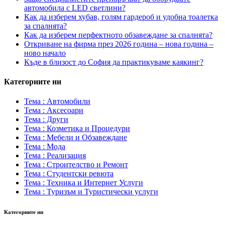
автомобила с LED светлини?
Как да изберем хубав, голям гардероб и удобна тоалетка
за спалнята?
Как да изберем перфектното обзавеждане за спалнята?
Откриване на фирма през 2026 година – нова година –
ново начало
Къде в близост до София да практикуваме каякинг?
Категориите ни
Тема : Автомобили
Тема : Аксесоари
Тема : Други
Тема : Козметика и Процедури
Тема : Мебели и Обзавеждане
Тема : Мода
Тема : Реализация
Тема : Строителство и Ремонт
Тема : Студентски ревюта
Тема : Техника и Интернет Услуги
Тема : Туризъм и Туристически услуги
Категориите ни