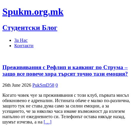
Spukm.org.mk
Студентски Блог
За Нас
Контакти
Преживявания с Рефлип и каякинг по Струма –
защо все повече хора търсят точно тази емоция?
26th June 2026
PukSmD58
0
Когато човек чуе за преживявания с този клуб, първата мисъл
обикновено е адреналин. Истината обаче е малко по-различна,
защото тук не става дума само за силни емоции, а за
усещането, че за няколко часа имаме възможност да излезем
напълно от ежедневието си. Телефонът остава някъде назад,
шумът изчезва, а на
[…]