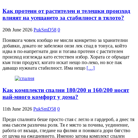
Как протеин от растителен и телешки произход
влияят на усещането за стабилност в тялото?
20th June 2026
PukSmD58
0
Понякога човек изобщо не мисли конкретно за хранителни
добавки, докато не забележи онзи лек спад в тонуса, който
идва в по-напрегнати дни и тогава протеин с растителен
произход изглежда като естествен избор. Хората се обръщат
към този продукт, когато искат нещо по-леко, но все пак
даващо нужната стабилност. Има нещо
[…]
Как комплекти спални 180/200 и 160/200 носят
най-много комфорт у дома?
11th June 2026
PukSmD58
0
Преди спалнята беше просто стая с легло и гардероб, а днес тя
има съвсем различна роля. Тя е място за почива, уединение,
работа от вкъщи, гледане на филми и понякога дори бягство
от шума на ежедневието. Именно затова комплект спален