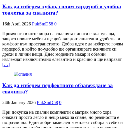
Как да изберем хубав, голям гардероб и удобна
тоалетка за спалнята?
16th April 2026
PukSmD58
0
Промяната в интериора на спалнята винаги е вълнуваща,
защото новите мебели ще добавят допълнителни удобства и
комфорт към пространството. Добра идея е да изберете голям
гардероб, в който по-удобно ще организирате всичките си
дрехи и лични вещи. Днес моделите макар и обемни
изглеждат изключително елегантно и красиво и ще направят
[…]
Как да изберем перфектното обзавеждане за
спалнята?
24th January 2026
PukSmD58
0
При покупка на спални комплекти с матрак много хора
очакват просто легло и нещо меко за спане, но реалността е
по-различна. Един добре замислен комплект събира в себе си
конструкция, стабилност, визия и усещане за завършеност,