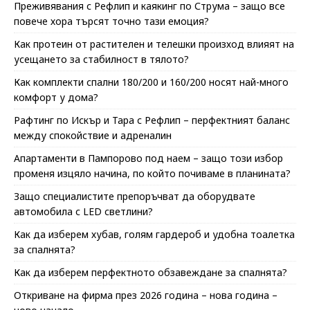
Преживявания с Рефлип и каякинг по Струма – защо все
повече хора търсят точно тази емоция?
Как протеин от растителен и телешки произход влияят на
усещането за стабилност в тялото?
Как комплекти спални 180/200 и 160/200 носят най-много
комфорт у дома?
Рафтинг по Искър и Тара с Рефлип – перфектният баланс
между спокойствие и адреналин
Апартаменти в Пампорово под наем – защо този избор
променя изцяло начина, по който почиваме в планината?
Защо специалистите препоръчват да оборудвате
автомобила с LED светлини?
Как да изберем хубав, голям гардероб и удобна тоалетка
за спалнята?
Как да изберем перфектното обзавеждане за спалнята?
Откриване на фирма през 2026 година – нова година –