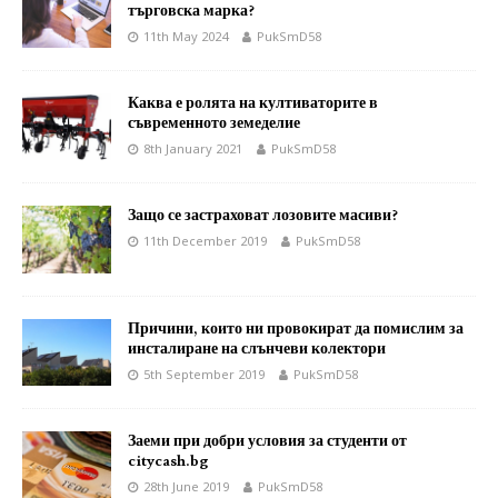
търговска марка?
11th May 2024
PukSmD58
Каква е ролята на култиваторите в
съвременното земеделие
8th January 2021
PukSmD58
Защо се застраховат лозовите масиви?
11th December 2019
PukSmD58
Причини, които ни провокират да помислим за
инсталиране на слънчеви колектори
5th September 2019
PukSmD58
Заеми при добри условия за студенти от
citycash.bg
28th June 2019
PukSmD58