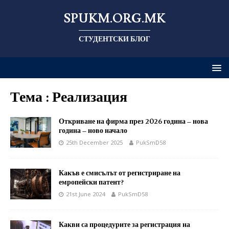
SPUKM.ORG.MK
СТУДЕНТСКИ БЛОГ
Тема : Реализация
Откриване на фирма през 2026 година – нова
година – ново начало
25th December 2025
PukSmD58
Какъв е смисълът от регистриране на
емропейски патент?
21st June 2024
PukSmD58
Какви са процедурите за регистрация на