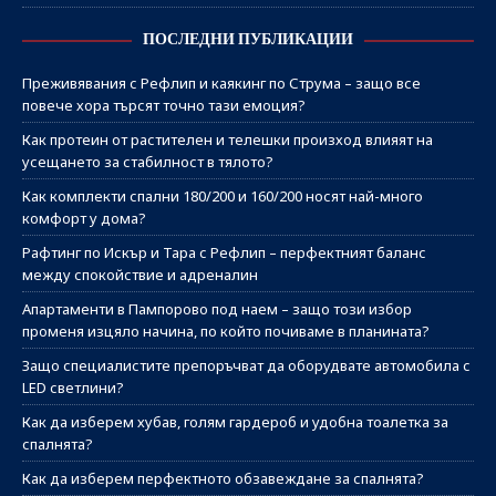
ПОСЛЕДНИ ПУБЛИКАЦИИ
Преживявания с Рефлип и каякинг по Струма – защо все
повече хора търсят точно тази емоция?
Как протеин от растителен и телешки произход влияят на
усещането за стабилност в тялото?
Как комплекти спални 180/200 и 160/200 носят най-много
комфорт у дома?
Рафтинг по Искър и Тара с Рефлип – перфектният баланс
между спокойствие и адреналин
Апартаменти в Пампорово под наем – защо този избор
променя изцяло начина, по който почиваме в планината?
Защо специалистите препоръчват да оборудвате автомобила с
LED светлини?
Как да изберем хубав, голям гардероб и удобна тоалетка за
спалнята?
Как да изберем перфектното обзавеждане за спалнята?