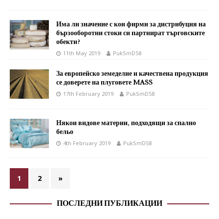
Има ли значение с кои фирми за дистрибуция на
бързооборотни стоки си партнират търговските
обекти?
11th May 2019
PukSmD58
За европейско земеделие и качествена продукция
се доверете на плуговете MASS
17th February 2019
PukSmD58
Някои видове материи, подходящи за спално
бельо
4th February 2019
PukSmD58
1
2
»
ПОСЛЕДНИ ПУБЛИКАЦИИ