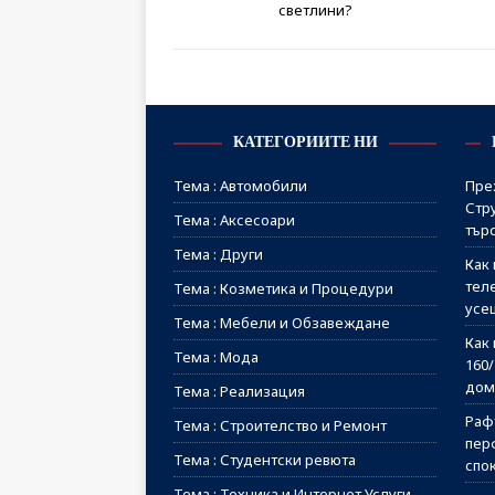
светлини?
КАТЕГОРИИТЕ НИ
Тема : Автомобили
Пре
Стр
Тема : Аксесоари
тър
Тема : Други
Как 
тел
Тема : Козметика и Процедури
усе
Тема : Мебели и Обзавеждане
Как 
Тема : Мода
160
дом
Тема : Реализация
Рафт
Тема : Строителство и Ремонт
пер
Тема : Студентски ревюта
спо
Тема : Техника и Интернет Услуги