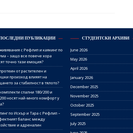
ПОСЛЕДНИ ПУБЛИКАЦИИ
СТУДЕНТСКИ АРХИВИ
живявания с Рефлип и каякинг по
June 2026
ума – защо все повече хора
May 2026
сят точно тази емоция?
April 2026
протеин от растителен и
ешки произход влияят на
January 2026
щането за стабилност в тялото?
December 2025
комплекти спални 180/200 и
November 2025
/200 носят най-много комфорт у
а?
October 2025
инг по Искър и Тара с Рефлип –
September 2025
фектният баланс между
July 2025
койствие и адреналин
June 2025