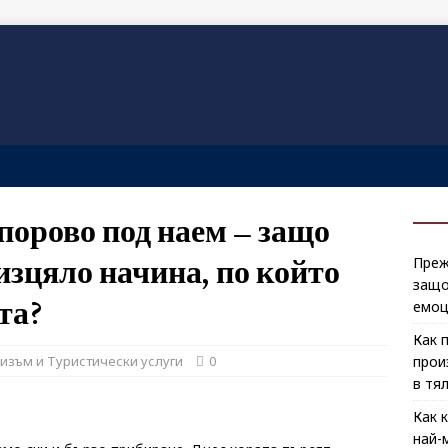
орово под наем – защо
изцяло начина, по който
Преж
защо
та?
емоц
Как 
ризъм и Туристически услуги
0
прои
в тя
Как 
най-