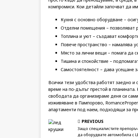
компромиси. Кои детайли започват да им
Кухня с основно оборудване – осиг
Отделни помещения – позволяват р
Топлина и уют – създават комфорт
Повече пространство – намалява у
Място за лични вещи – помага да с
Тишина и спокойствие – подпомага
Самостоятелност – дава усещане з
Всички тези удобства работят заедно и 
време на по-дълъг престой в планината.
свободата да организираме деня си сами
изживяване в Пампорово, RomanceProper
апартаменти под наем, подходящи за пре
PREVIOUS
Защо специалистите препоръ
да оборудвате автомобила с L