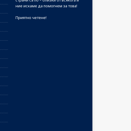
страни са по – близки от всякога и
ние искаме да помогнем за това!
Приятно четене!