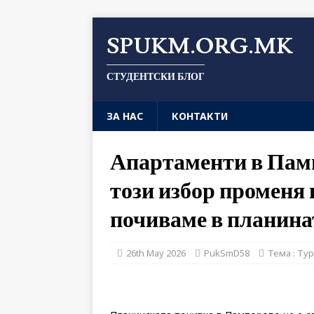
SPUKM.ORG.MK
СТУДЕНТСКИ БЛОГ
ЗА НАС
КОНТАКТИ
Апартаменти в Памп
този избор променя 
почиваме в планина
26th May 2026
PukSmD58
Тема : Ту