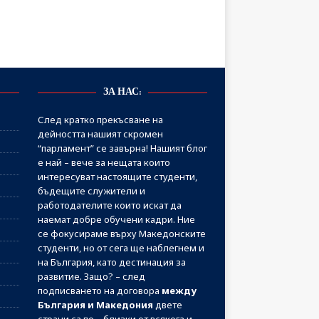
ЗА НАС:
След кратко прекъсване на
дейността нашият скромен
“парламент” се завърна! Нашият блог
е най – вече за нещата които
интересуват настоящите студенти,
бъдещите служители и
работодателите които искат да
наемат добре обучени кадри. Ние
се фокусираме върху Македонските
студенти, но от сега ще наблегнем и
на България, като дестинация за
развитие. Защо? – след
подписването на договора
между
България и Македония
двете