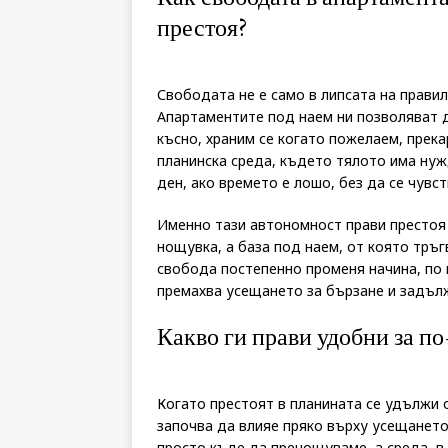
престоя?
Свободата не е само в липсата на правил
Апартаментите под наем ни позволяват 
късно, храним се когато пожелаем, прека
планинска среда, където тялото има нуж
ден, ако времето е лошо, без да се чувс
Именно тази автономност прави престоя 
нощувка, а база под наем, от която тръг
свобода постепенно променя начина, по 
премахва усещането за бързане и задъл
Какво ги прави удобни за по
Когато престоят в планината се удължи 
започва да влияе пряко върху усещанет
просто къде да пренощуваме, а среда, в