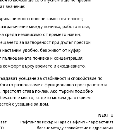
ат значение:
урява ни много повече самостоятелност;
азграничение между почивка, работа и сън;
на среда независимо от времето навън;
сещането за затвореност при дълъг престой;
е настаним удобно, без живот от куфар;
т пълноценната почивка и концентрация;
а комфорт върху времето и ежедневието.
създават усещане за стабилност и спокойствие по
 Когато разполагаме с функционално пространство и
, престоят става по-лек. Ако търсим подобно
ties.com е място, където можем да открием
стой с усещане за дом.
NEXT
чват
Рафтинг по Искър и Тара с Рефлип – перфектният
ED
баланс между спокойствие и адреналин