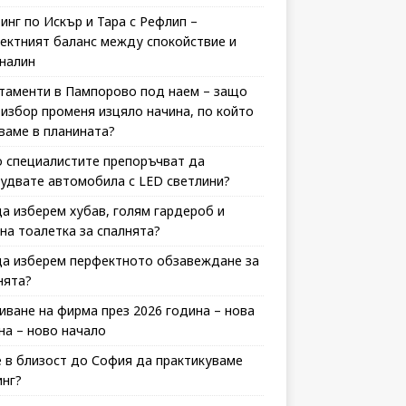
инг по Искър и Тара с Рефлип –
ектният баланс между спокойствие и
налин
таменти в Пампорово под наем – защо
 избор променя изцяло начина, по който
ваме в планината?
 специалистите препоръчват да
удвате автомобила с LED светлини?
да изберем хубав, голям гардероб и
на тоалетка за спалнята?
да изберем перфектното обзавеждане за
нята?
иване на фирма през 2026 година – нова
на – ново начало
 в близост до София да практикуваме
инг?