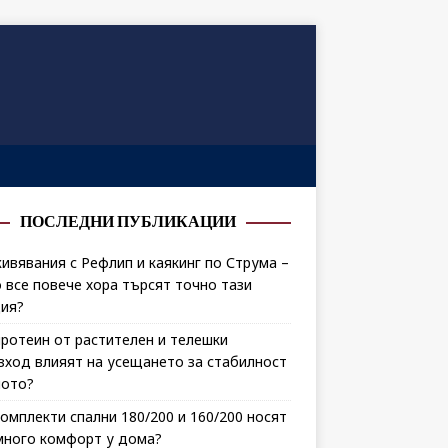
ПОСЛЕДНИ ПУБЛИКАЦИИ
ивявания с Рефлип и каякинг по Струма –
 все повече хора търсят точно тази
ия?
протеин от растителен и телешки
зход влияят на усещането за стабилност
лото?
комплекти спални 180/200 и 160/200 носят
много комфорт у дома?