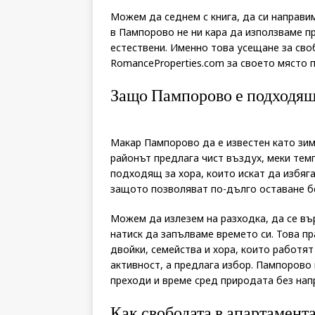
Можем да седнем с книга, да си направи
в Пампорово не ни кара да използваме п
естествени. Именно това усещане за сво
RomanceProperties.com за своето място 
Защо Пампорово е подходящо
Макар Пампорово да е известен като зим
районът предлага чист въздух, меки тем
подходящ за хора, които искат да избяга
защото позволяват по-дълго оставане бе
Можем да излезем на разходка, да се въ
натиск да запълваме времето си. Това п
двойки, семейства и хора, които работят
активност, а предлага избор. Пампорово
преходи и време сред природата без нап
Как свободата в апартамента