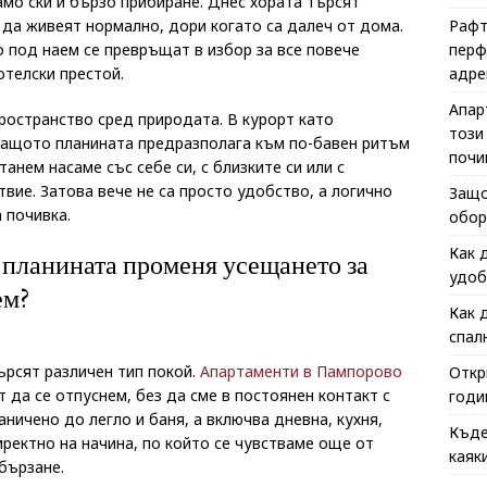
амо ски и бързо прибиране. Днес хората търсят
да живеят нормално, дори когато са далеч от дома.
Рафт
 под наем се превръщат в избор за все повече
перф
отелски престой.
адре
Апар
пространство сред природата. В курорт като
този
защото планината предразполага към по-бавен ритъм
почи
анем насаме със себе си, с близките си или с
вие. Затова вече не са просто удобство, а логично
Защо
 почивка.
обор
Как 
 планината променя усещането за
удоб
ем?
Как 
спал
ърсят различен тип покой.
Апартаменти в Пампорово
Откр
да се отпуснем, без да сме в постоянен контакт с
годи
аничено до легло и баня, а включва дневна, кухня,
Къде
директно на начина, по който се чувстваме още от
каяк
бързане.