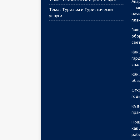
Апа
– з
Тема : Туризъм и Туристически
начи
услуги
пла
Защ
обо
све
Как
гар
спа
Как
обз
Отк
годи
Къд
пра
Нощ
как
раб