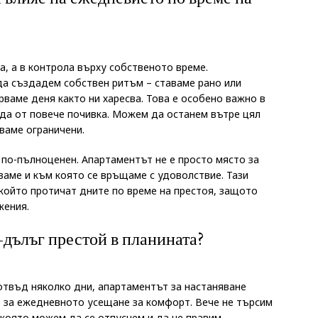
а, а в контрола върху собственото време.
да създадем собствен ритъм – ставаме рано или
рваме деня както ни харесва. Това е особено важно в
да от повече почивка. Можем да останем вътре цял
тваме ограничени.
по-пълноценен. Апартаментът не е просто място за
ваме и към която се връщаме с удоволствие. Тази
който протичат дните по време на престоя, защото
жения.
-дълъг престой в планината?
отвъд няколко дни, апартаментът за настаняване
о за ежедневното усещане за комфорт. Вече не търсим
 която можем да се отпуснем и да не правим