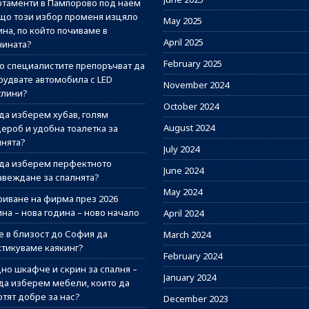
ртаменти в Пампорово под наем
ащо този избор променя изцяло
May 2025
на, по който почиваме в
April 2025
нината?
February 2025
о специалистите препоръчват да
рудвате автомобила с LED
November 2024
тлини?
October 2024
 да изберем хубав, голям
August 2024
дероб и удобна тоалетка за
лнята?
July 2024
 да изберем перфектното
June 2024
авеждане за спалнята?
May 2024
риване на фирма през 2026
на – нова година – ново начало
April 2024
е в близост до София да
March 2024
ктикуваме каякинг?
February 2024
но шкафче и скрин за спалня –
January 2024
 да изберем мебели, които да
отят добре за нас?
December 2023