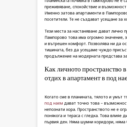
Планинската почивка в Пампорово не е с
преживяване, спокойствие и възможност 
Именно затова апартаменти в Пампорово
посетители. Те не създават усещане за х
Тези места за настаняване дават лично 
Пампорово това има огромно значение, 
и вътрешен комфорт. Позволява ни да ост
тишината, без да усещаме чуждо присъст
продължение на модерната представа за
Как личното пространство в
отдих в апартамент в под на
Когато сме в планината, тялото и умът т
под наем
дават точно това – възможност 
непознати хора. Пространството не е огр
понякога и тераса с гледка. Това влияе 
първия ден. Няма шумни коридори, няма 