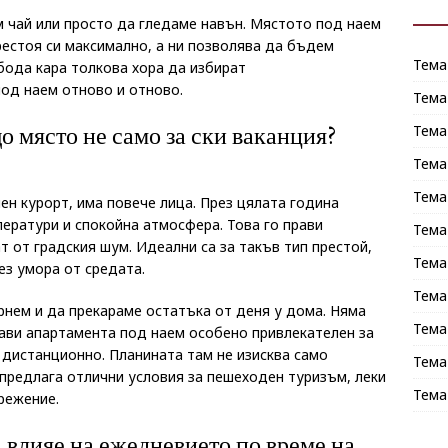
м чай или просто да гледаме навън. Мястото под наем
рестоя си максимално, а ни позволява да бъдем
Тема
бода кара толкова хора да избират
под наем отново и отново.
Тема
 място не само за ски ваканция?
Тема
Тема
Тема
ен курорт, има повече лица. През цялата година
ператури и спокойна атмосфера. Това го прави
Тема
т от градския шум. Идеални са за такъв тип престой,
Тема
з умора от средата.
Тема
рнем и да прекараме остатъка от деня у дома. Няма
Тема
рави апартамента под наем особено привлекателен за
 дистанционно. Планината там не изисква само
Тема
 предлага отлични условия за пешеходен туризъм, леки
Тема
режение.
 влияе на ежедневието по време на