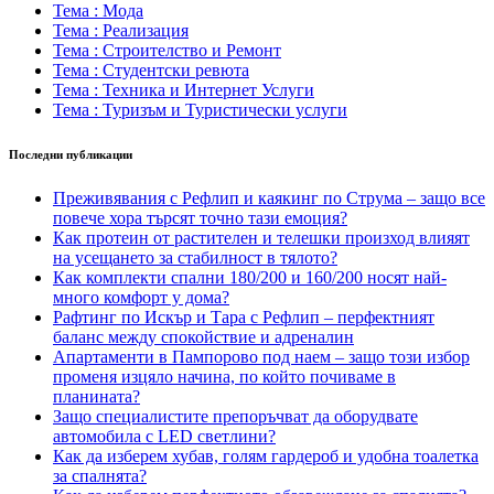
Тема : Мода
Тема : Реализация
Тема : Строителство и Ремонт
Тема : Студентски ревюта
Тема : Техника и Интернет Услуги
Тема : Туризъм и Туристически услуги
Последни публикации
Преживявания с Рефлип и каякинг по Струма – защо все
повече хора търсят точно тази емоция?
Как протеин от растителен и телешки произход влияят
на усещането за стабилност в тялото?
Как комплекти спални 180/200 и 160/200 носят най-
много комфорт у дома?
Рафтинг по Искър и Тара с Рефлип – перфектният
баланс между спокойствие и адреналин
Апартаменти в Пампорово под наем – защо този избор
променя изцяло начина, по който почиваме в
планината?
Защо специалистите препоръчват да оборудвате
автомобила с LED светлини?
Как да изберем хубав, голям гардероб и удобна тоалетка
за спалнята?