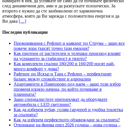
намирате в нея, да успявате не само да си почивате физически
след динамичния ден, ами и да разпускате психически. За
второто е нужно да сте заобиколени от хармонична
атмосфера, която да Ви зарежда с положителна енергия и да
Ви дава
[…]
Последни публикации
Преживявания с Рефлип и каякинг по Струма – защо все
повече хора търсят точно тази емоция?
Как протеин от растителен и телешки произход влияят
на усещането за стабилност в тялото?
Как комплекти спални 180/200 и 160/200 носят най-
много комфорт у дома?
Рафтинг по Искър и Тара с Рефлип – перфектният
баланс между спокойствие и адреналин
Апартаменти в Пампорово под наем – защо този избор
променя изцяло начина, по който почиваме в
планината?
Защо специалистите препоръчват да оборудвате
автомобила с LED светлини?
Как да изберем хубав, голям гардероб и удобна тоалетка
за спалнята?
Как да изберем перфектното обзавеждане за спалнята?
Откриване на фирма през 2026 година – нова година –