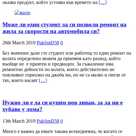
оказва продукт, който устоява във времето на
[…]
Може ли един студент да си позволи ремонт на
жила за скорости на автомобила си?
26th March 2019
PukSmD58
0
Без значение дали сте студент или работещ то един ремонт на
колата определено можем да приемем като разход, който
въобще не е приятен и предвиден. За съжаление има
ремонтни дейности по колата, които действително не
повлияват сериозно на джоба ни, но не са малко и онези от
тях, които касаят
[…]
Нужно ли е да си купим нов диван, за да ни е
хубаво у дома?
13th March 2019
PukSmD58
0
Много е важно да имате такава всекидневна, че когато се