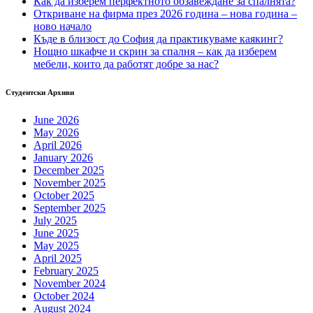
Как да изберем перфектното обзавеждане за спалнята?
Откриване на фирма през 2026 година – нова година –
ново начало
Къде в близост до София да практикуваме каякинг?
Нощно шкафче и скрин за спалня – как да изберем
мебели, които да работят добре за нас?
Студентски Архиви
June 2026
May 2026
April 2026
January 2026
December 2025
November 2025
October 2025
September 2025
July 2025
June 2025
May 2025
April 2025
February 2025
November 2024
October 2024
August 2024