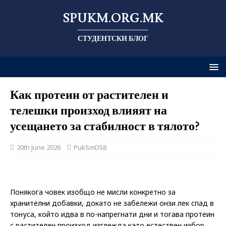
SPUKM.ORG.MK
СТУДЕНТСКИ БЛОГ
Как протеин от растителен и
телешки произход влияят на
усещането за стабилност в тялото?
20th June 2026
PukSmD58
Понякога човек изобщо не мисли конкретно за
хранителни добавки, докато не забележи онзи лек спад в
тонуса, който идва в по-напрегнати дни и тогава протеин
с растителен произход изглежда като естествен избор.