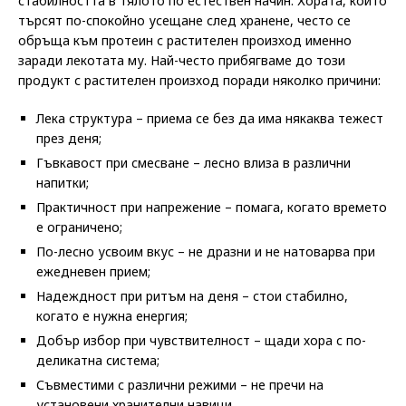
стабилността в тялото по естествен начин. Хората, които
търсят по-спокойно усещане след хранене, често се
обръща към протеин с растителен произход именно
заради лекотата му. Най-често прибягваме до този
продукт с растителен произход поради няколко причини:
Лека структура – приема се без да има някаква тежест
през деня;
Гъвкавост при смесване – лесно влиза в различни
напитки;
Практичност при напрежение – помага, когато времето
е ограничено;
По-лесно усвоим вкус – не дразни и не натоварва при
ежедневен прием;
Надеждност при ритъм на деня – стои стабилно,
когато е нужна енергия;
Добър избор при чувствителност – щади хора с по-
деликатна система;
Съвместими с различни режими – не пречи на
установени хранителни навици.