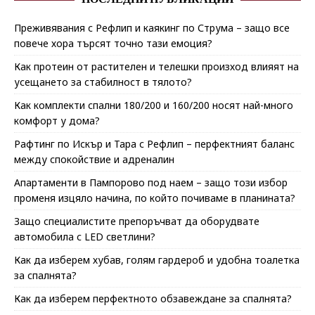
Преживявания с Рефлип и каякинг по Струма – защо все
повече хора търсят точно тази емоция?
Как протеин от растителен и телешки произход влияят на
усещането за стабилност в тялото?
Как комплекти спални 180/200 и 160/200 носят най-много
комфорт у дома?
Рафтинг по Искър и Тара с Рефлип – перфектният баланс
между спокойствие и адреналин
Апартаменти в Пампорово под наем – защо този избор
променя изцяло начина, по който почиваме в планината?
Защо специалистите препоръчват да оборудвате
автомобила с LED светлини?
Как да изберем хубав, голям гардероб и удобна тоалетка
за спалнята?
Как да изберем перфектното обзавеждане за спалнята?