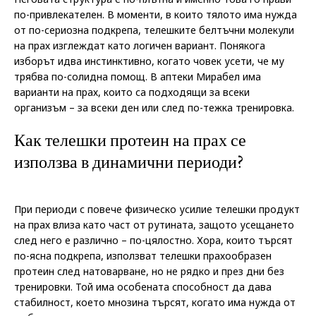
по-привлекателен. В моменти, в които тялото има нужда
от по-сериозна подкрепа, телешките белтъчни молекули
на прах изглеждат като логичен вариант. Понякога
изборът идва инстинктивно, когато човек усети, че му
трябва по-солидна помощ. В аптеки Мирабел има
варианти на прах, които са подходящи за всеки
организъм – за всеки ден или след по-тежка тренировка.
Как телешки протеин на прах се
използва в динамични периоди?
При периоди с повече физическо усилие телешки продукт
на прах влиза като част от рутината, защото усещането
след него е различно – по-цялостно. Хора, които търсят
по-ясна подкрепа, използват телешки прахообразен
протеин след натоварване, но не рядко и през дни без
тренировки. Той има особената способност да дава
стабилност, което мнозина търсят, когато има нужда от