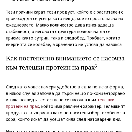
Тези причини карат този продукт, който е с растителен с
произход да се усеща като нещо, което просто пасва на
ежедневието. Малко количество дава изненадваща
стабилност, а неговата структура позволява да се
приема както сутрин, така и следобед. Трябват, когато
енергията се колебае, а храненето не успява да навакса.
Как постепенно вниманието се насочва
към телешки протеин на прах?
След като човек намери удобство в една по-лека форма,
в някои случаи започва да търси нещо по-концентрирано
и така погледът естествено се насочва към
телешки
протеин на прах
, който има различен характер. Телешкият
продукт се възприема като по-наситен избор, особено за
хора, които искат да усещат сила след натоварени дни.
Неговата структура е по-плътна и именно това го прави