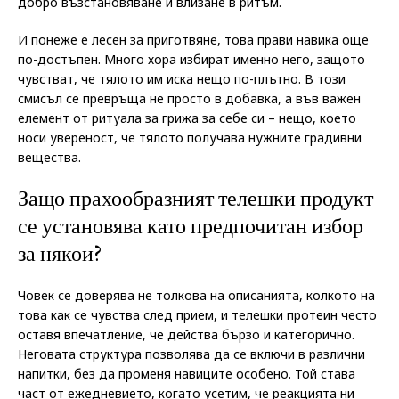
добро възстановяване и влизане в ритъм.
И понеже е лесен за приготвяне, това прави навика още
по-достъпен. Много хора избират именно него, защото
чувстват, че тялото им иска нещо по-плътно. В този
смисъл се превръща не просто в добавка, а във важен
елемент от ритуала за грижа за себе си – нещо, което
носи увереност, че тялото получава нужните градивни
вещества.
Защо прахообразният телешки продукт
се установява като предпочитан избор
за някои?
Човек се доверява не толкова на описанията, колкото на
това как се чувства след прием, и телешки протеин често
оставя впечатление, че действа бързо и категорично.
Неговата структура позволява да се включи в различни
напитки, без да променя навиците особено. Той става
част от ежедневието, когато усетим, че реакцията ни