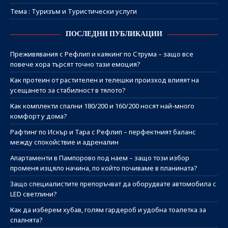
Тема : Туризъм и Туристически услуги
ПОСЛЕДНИ ПУБЛИКАЦИИ
Преживявания с Рефлип и каякинг по Струма – защо все
повече хора търсят точно тази емоция?
Как протеин от растителен и телешки произход влияят на
усещането за стабилност в тялото?
Как комплекти спални 180/200 и 160/200 носят най-много
комфорт у дома?
Рафтинг по Искър и Тара с Рефлип – перфектният баланс
между спокойствие и адреналин
Апартаменти в Пампорово под наем – защо този избор
променя изцяло начина, по който почиваме в планината?
Защо специалистите препоръчват да оборудвате автомобила с
LED светлини?
Как да изберем хубав, голям гардероб и удобна тоалетка за
спалнята?