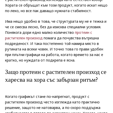
Хората се обръщат към този продукт, когато искат нещо
по-леко, но все пак даващо нужната стабилност.
Има нещо удобно в това, че структурата му не е тежка и
че се смесва лесно, без да изисква специални условия.
Понякога дори едно малко количество
протеин с
растителен произход
помага да почувства вътрешна
подреденост. И така постепенно той намира място в
рутината на всеки човек. И точно това го прави удобен
при плътни графици на работа, когато времето за нас е
кратко, но нуждата от подкрепа е ясна.
Защо протеин с растителен произход се
харесва на хора със забързан ритъм?
Когато графикът стане по-напрегнат, продукт с
растителен произход често изглежда като практично
решение, защото не натоварва, а по-скоро поддържа