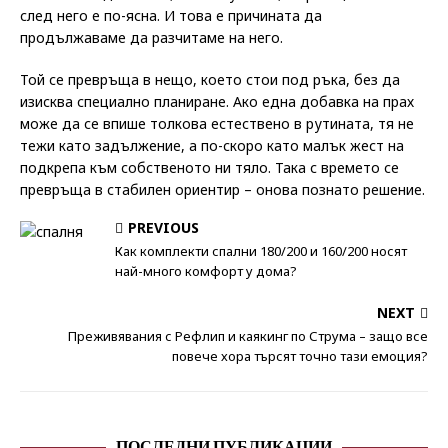
след него е по-ясна. И това е причината да
продължаваме да разчитаме на него.
Той се превръща в нещо, което стои под ръка, без да
изисква специално планиране. Ако една добавка на прах
може да се впише толкова естествено в рутината, тя не
тежи като задължение, а по-скоро като малък жест на
подкрепа към собственото ни тяло. Така с времето се
превръща в стабилен ориентир – онова познато решение.
PREVIOUS
Как комплекти спални 180/200 и 160/200 носят
най-много комфорт у дома?
NEXT
Преживявания с Рефлип и каякинг по Струма – защо все
повече хора търсят точно тази емоция?
ПОСЛЕДНИ ПУБЛИКАЦИИ