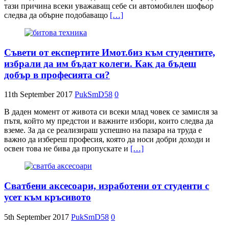
тази причина всеки уважаващ себе си автомобилен шофьор
следва да обърне подобаващо
[…]
Съвети от експертите Имот.биз към студентите,
избрали да им бъдат колеги. Как да бъдеш
добър в професията си?
11th September 2017
PukSmD58
0
В даден момент от живота си всеки млад човек се замисля за
пътя, който му предстои и важните избори, които следва да
вземе. За да се реализираш успешно на пазара на труда е
важно да избереш професия, която да носи добри доходи и
освен това не бива да пропускате и
[…]
Сватбени аксесоари, изработени от студенти с
усет към кръсивото
5th September 2017
PukSmD58
0