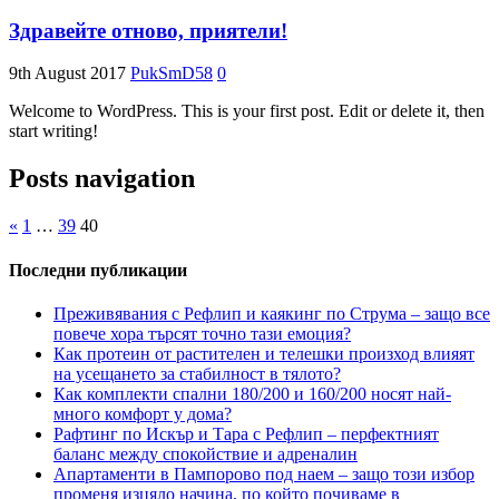
Здравейте отново, приятели!
9th August 2017
PukSmD58
0
Welcome to WordPress. This is your first post. Edit or delete it, then
start writing!
Posts navigation
«
1
…
39
40
Последни публикации
Преживявания с Рефлип и каякинг по Струма – защо все
повече хора търсят точно тази емоция?
Как протеин от растителен и телешки произход влияят
на усещането за стабилност в тялото?
Как комплекти спални 180/200 и 160/200 носят най-
много комфорт у дома?
Рафтинг по Искър и Тара с Рефлип – перфектният
баланс между спокойствие и адреналин
Апартаменти в Пампорово под наем – защо този избор
променя изцяло начина, по който почиваме в