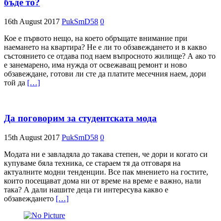
бъде то?
16th August 2017
PukSmD58
0
Кое е първото нещо, на което обръщате внимание при
наемането на квартира? Не е ли то обзавеждането и в какво
състоянието се отдава под наем въпросното жилище? А ако то
е занемарено, има нужда от освежаващ ремонт и ново
обзавеждане, готови ли сте да платите месечния наем, дори
той да
[…]
Да поговорим за студентската мода
15th August 2017
PukSmD58
0
Модата ни е завладяла до такава степен, че дори и когато си
купуваме бяла техника, се стараем тя да отговаря на
актуалните модни тенденции. Все пак мнението на гостите,
които посещават дома ни от време на време е важно, нали
така? А дали нашите деца ги интересува какво е
обзавеждането
[…]