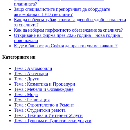
планината?
Защо специалистите препоръчват да оборудвате
автомобила с LED светлини?
Как да изберем хубав, голям гардероб и удобна тоалетка
за спалнята?
Как да изберем перфектното обзавеждане за спалнята?
Откриване на фирма през 2026 година – нова година –
ново начало
Къде в близост до София да практикуваме каякинг?
Категориите ни
Тема : Автомобили
Тема : Аксесоари
Тема : Други
Тема : Козметика и Процедури
Тема : Мебели и Обзавеждане
Тема : Мода
Тема : Реализация
Тема : Строителство и Ремонт
Тема : Студентски ревюта
Тема : Техника и Интернет Услуги
Тема : Туризъм и Туристически услуги