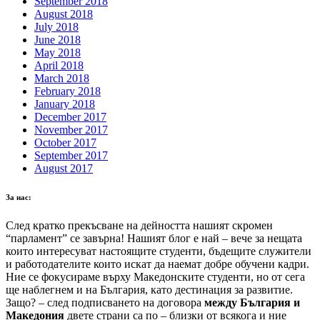
September 2018
August 2018
July 2018
June 2018
May 2018
April 2018
March 2018
February 2018
January 2018
December 2017
November 2017
October 2017
September 2017
August 2017
За нас:
След кратко прекъсване на дейността нашият скромен
“парламент” се завърна! Нашият блог е най – вече за нещата
които интересуват настоящите студенти, бъдещите служители
и работодателите които искат да наемат добре обучени кадри.
Ние се фокусираме върху Македонските студенти, но от сега
ще наблегнем и на България, като дестинация за развитие.
Защо? – след подписването на договора
между България и
Македония
двете страни са по – близки от всякога и ние