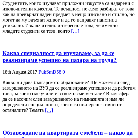
Студентите, които изучават приложни изкуства са надарени с
изключителни качества. Те всъщност не само разбират от това
как да превърнат даден предмет в нещо изискано и стилно, но
могат да му вдъхнат живот и да го направят наистина
уникално. Изключително интересно е това, че именно
младите студенти са тези, които
[…]
Каква специалност да изучаваме, за да се
реализираме успешно на пазара на труда?
18th August 2017
PukSmD58
0
Какво ни дава българското образование? Ще можем ли след
завършването на ВУЗ да се реализираме успешно и да работим
това, за което сме учили и за което сме мечтали? В коя сфера
да се насочим след завършването на гимназията и има ли
определени специалности, които са по-перспективни от
останалите? Темата
[…]
Обзавеждане на квартирата с мебели – какво да