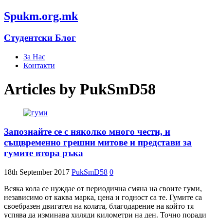
Spukm.org.mk
Студентски Блог
За Нас
Контакти
Articles by
PukSmD58
Запознайте се с няколко много чести, и
същвременно грешни митове и представи за
гумите втора ръка
18th September 2017
PukSmD58
0
Всяка кола се нуждае от периодична смяна на своите гуми,
независимо от каква марка, цена и годност са те. Гумите са
своебразен двигател на колата, благодарение на който тя
успява да изминава хиляди километри на ден. Точно поради