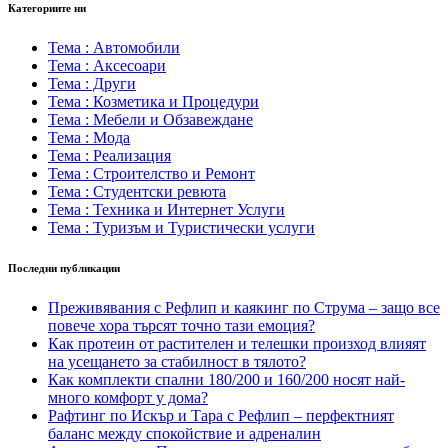
Категориите ни
Тема : Автомобили
Тема : Аксесоари
Тема : Други
Тема : Козметика и Процедури
Тема : Мебели и Обзавеждане
Тема : Мода
Тема : Реализация
Тема : Строителство и Ремонт
Тема : Студентски ревюта
Тема : Техника и Интернет Услуги
Тема : Туризъм и Туристически услуги
Последни публикации
Преживявания с Рефлип и каякинг по Струма – защо все
повече хора търсят точно тази емоция?
Как протеин от растителен и телешки произход влияят
на усещането за стабилност в тялото?
Как комплекти спални 180/200 и 160/200 носят най-
много комфорт у дома?
Рафтинг по Искър и Тара с Рефлип – перфектният
баланс между спокойствие и адреналин