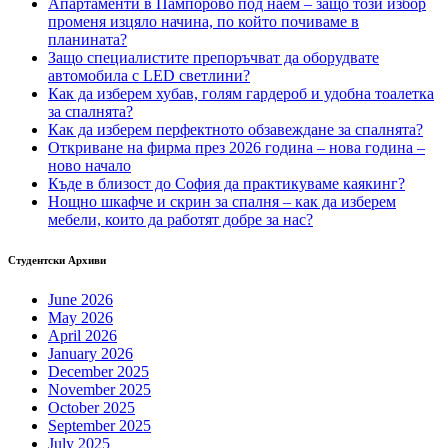
Апартаменти в Пампорово под наем – защо този избор
променя изцяло начина, по който почиваме в
планината?
Защо специалистите препоръчват да оборудвате
автомобила с LED светлини?
Как да изберем хубав, голям гардероб и удобна тоалетка
за спалнята?
Как да изберем перфектното обзавеждане за спалнята?
Откриване на фирма през 2026 година – нова година –
ново начало
Къде в близост до София да практикуваме каякинг?
Нощно шкафче и скрин за спалня – как да изберем
мебели, които да работят добре за нас?
Студентски Архиви
June 2026
May 2026
April 2026
January 2026
December 2025
November 2025
October 2025
September 2025
July 2025