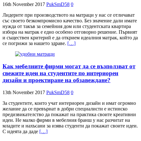
16th November 2017
PukSmD58
0
Лидерите при производството на матраци у нас се отличават
със своето безкомпромисно качество. Без значение дали имате
нужда от такъв за семейния дом или студентската квартира
избора на матрак е едно особено отговорно решение. Първият
и съществен критерий е да открием идеалния матрак, който да
се погрижи за нашето здраве.
[…]
Как мебелните фирми могат да се възползват от
свежите идеи на студентите по интериорен
дизайн и проектиране на обзавеждане?
13th November 2017
PukSmD58
0
За студентите, които учат интериорен дизайн и имат огромно
желание да се превърнат в добри специалисти е истинско
предизвикателство да покажат на практика своите креативни
идеи. Не малко фирми в мебелния бранш у нас разчитат на
младите и нахъсани за изява студенти да покажат своите идеи.
С идеята да даде
[…]