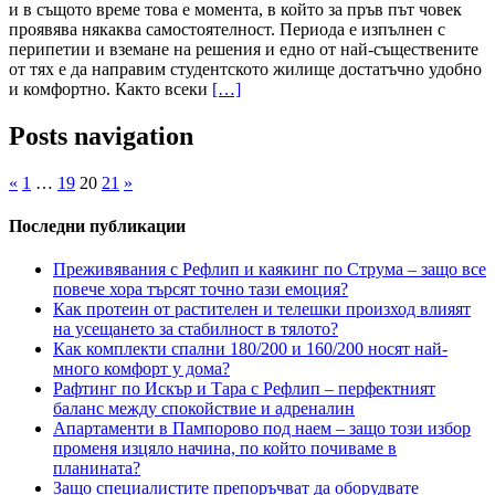
и в същото време това е момента, в който за пръв път човек
проявява някаква самостоятелност. Периода е изпълнен с
перипетии и вземане на решения и едно от най-съществените
от тях е да направим студентското жилище достатъчно удобно
и комфортно. Както всеки
[…]
Posts navigation
«
1
…
19
20
21
»
Последни публикации
Преживявания с Рефлип и каякинг по Струма – защо все
повече хора търсят точно тази емоция?
Как протеин от растителен и телешки произход влияят
на усещането за стабилност в тялото?
Как комплекти спални 180/200 и 160/200 носят най-
много комфорт у дома?
Рафтинг по Искър и Тара с Рефлип – перфектният
баланс между спокойствие и адреналин
Апартаменти в Пампорово под наем – защо този избор
променя изцяло начина, по който почиваме в
планината?
Защо специалистите препоръчват да оборудвате