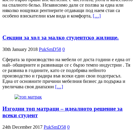
на спалното бельо. Независимо дали се ползва за една или
няколко нощувки рентиерите отдаващи под наем стаи са
особено взискателни към вида и комфорта,
[…]
Секции за хол за малко студентско жилище.
30th January 2018
PukSmD58
0
Сферата за производство на мебели от доста години е една от
най- обширните и развиващи се с бързо темпо индустрии . Тя
се развива в годините, като се подобрява нейното
производство и градира във всеки един свои подотрасъл.
Една от основните причини мебелния бизнес да подържа и
увеличава своя диапазон
[…]
Изгодни топ матраци – идеалното решение за
всеки студент
24th December 2017
PukSmD58
0