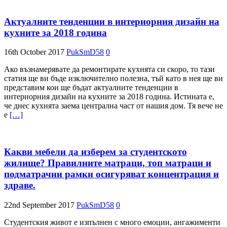
Актуалните тенденции в интериорния дизайн на
кухните за 2018 година
16th October 2017
PukSmD58
0
Ако възнамерявате да ремонтирате кухнята си скоро, то тази
статия ще ви бъде изключително полезна, тъй като в нея ще ви
представим кои ще бъдат актуалните тенденции в
интериорния дизайн на кухните за 2018 година. Истината е,
че днес кухнята заема централна част от нашия дом. Тя вече не
e
[…]
Какви мебели да изберем за студентското
жилище? Правилните матраци, топ матраци и
подматрачни рамки осигуряват концентрация и
здраве.
22nd September 2017
PukSmD58
0
Студентския живот е изпълнен с много емоции, ангажименти