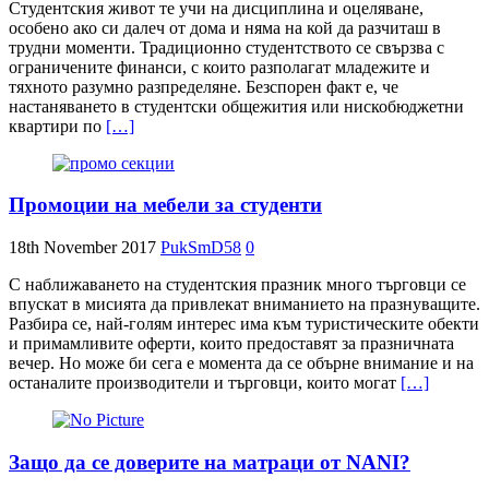
Студентския живот те учи на дисциплина и оцеляване,
особено ако си далеч от дома и няма на кой да разчиташ в
трудни моменти. Традиционно студентството се свързва с
ограничените финанси, с които разполагат младежите и
тяхното разумно разпределяне. Безспорен факт е, че
настаняването в студентски общежития или нискобюджетни
квартири по
[…]
Промоции на мебели за студенти
18th November 2017
PukSmD58
0
С наближаването на студентския празник много търговци се
впускат в мисията да привлекат вниманието на празнуващите.
Разбира се, най-голям интерес има към туристическите обекти
и примамливите оферти, които предоставят за празничната
вечер. Но може би сега е момента да се обърне внимание и на
останалите производители и търговци, които могат
[…]
Защо да се доверите на матраци от NANI?