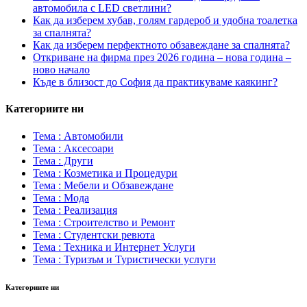
автомобила с LED светлини?
Как да изберем хубав, голям гардероб и удобна тоалетка
за спалнята?
Как да изберем перфектното обзавеждане за спалнята?
Откриване на фирма през 2026 година – нова година –
ново начало
Къде в близост до София да практикуваме каякинг?
Категориите ни
Тема : Автомобили
Тема : Аксесоари
Тема : Други
Тема : Козметика и Процедури
Тема : Мебели и Обзавеждане
Тема : Мода
Тема : Реализация
Тема : Строителство и Ремонт
Тема : Студентски ревюта
Тема : Техника и Интернет Услуги
Тема : Туризъм и Туристически услуги
Категориите ни