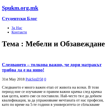
Spukm.org.mk
Студентски Блог
За Нас
Контакти
Тема : Мебели и Обзавеждане
Следването – толкова важно, че дори матракът
трябва да е на ниво!
31st May 2018
PukSmD58
0
Следването е много важен етап от живота на всеки. В този
период ние се изучаваме и правим важни крачка след крачка
към целта, която сме си поставили. Най-често тя е да добием
квалификация, за да упражняваме мечтаната от нас професия,
като по време на 5-те години в университета се сблъскваме