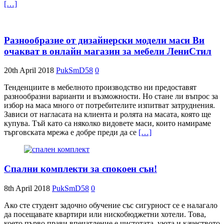
[…]
Разнообразие от дизайнерски модели маси Ви
очакват в онлайн магазин за мебели ЛениСтил
20th April 2018
PukSmD58
0
Тенденциите в мебелното производство ни предоставят
разнообразни варианти и възможности. Но стане ли въпрос за
избор на маса много от потребителите изпитват затруднения.
Зависи от нагласата на клиента и ролята на масата, която ще
купува. Тъй като са няколко видовете маси, които намираме
търговската мрежа е добре преди да се
[…]
Спални комплекти за спокоен сън!
8th April 2018
PukSmD58
0
Ако сте студент задочно обучение със сигурност се е налагало
да посещавате квартири или нискобюджетни хотели. Това,
което първо прави впечатление е чистотата, уюта и качеството