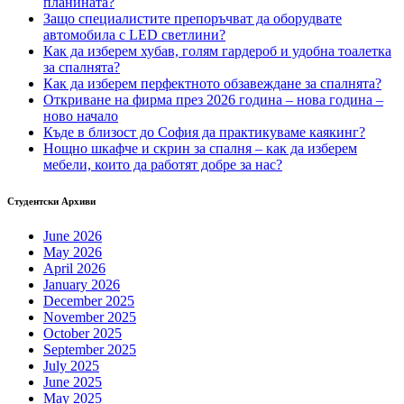
планината?
Защо специалистите препоръчват да оборудвате
автомобила с LED светлини?
Как да изберем хубав, голям гардероб и удобна тоалетка
за спалнята?
Как да изберем перфектното обзавеждане за спалнята?
Откриване на фирма през 2026 година – нова година –
ново начало
Къде в близост до София да практикуваме каякинг?
Нощно шкафче и скрин за спалня – как да изберем
мебели, които да работят добре за нас?
Студентски Архиви
June 2026
May 2026
April 2026
January 2026
December 2025
November 2025
October 2025
September 2025
July 2025
June 2025
May 2025