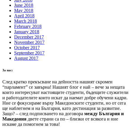
June 2018
May 2018
April 2018
March 2018
February 2018
January 2018
December 2017
November 2017
October 2017
September 2017
August 2017
За нас:
След кратко прекъсване на дейността нашият скромен
“парламент” се завърна! Нашият блог е най – вече за нещата
които интересуват настоящите студенти, бъдещите служители
и работодателите които искат да наемат добре обучени кадри.
Ние се фокусираме върху Македонските студенти, но от сега
ще наблегнем и на България, като дестинация за развитие.
Защо? – след подписването на договора
между България и
Македония
двете страни са по – близки от всякога и ние
искаме да помогнем за това!