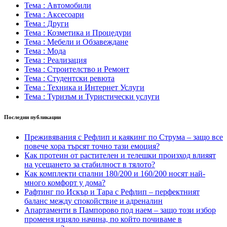
Тема : Автомобили
Тема : Аксесоари
Тема : Други
Тема : Козметика и Процедури
Тема : Мебели и Обзавеждане
Тема : Мода
Тема : Реализация
Тема : Строителство и Ремонт
Тема : Студентски ревюта
Тема : Техника и Интернет Услуги
Тема : Туризъм и Туристически услуги
Последни публикации
Преживявания с Рефлип и каякинг по Струма – защо все
повече хора търсят точно тази емоция?
Как протеин от растителен и телешки произход влияят
на усещането за стабилност в тялото?
Как комплекти спални 180/200 и 160/200 носят най-
много комфорт у дома?
Рафтинг по Искър и Тара с Рефлип – перфектният
баланс между спокойствие и адреналин
Апартаменти в Пампорово под наем – защо този избор
променя изцяло начина, по който почиваме в