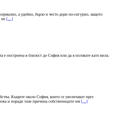
ормално, а удобно, бързо и често дори по-сигурно, защото
а не
[…]
 е построена в близост до София или да я ползвате като вила.
бства. Къщите около София, които се увеличават през
мрежа и поради тази причина собствениците им
[…]