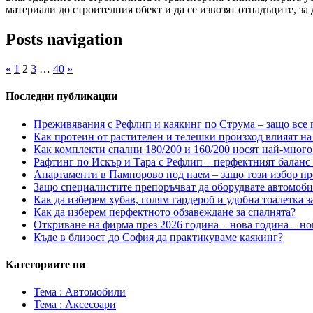
материали до строителния обект и да се извозят отпадъците, за
Posts navigation
«
1
2
3
…
40
»
Последни публикации
Преживявания с Рефлип и каякинг по Струма – защо все п
Как протеин от растителен и телешки произход влияят на 
Как комплекти спални 180/200 и 160/200 носят най-много
Рафтинг по Искър и Тара с Рефлип – перфектният баланс
Апартаменти в Пампорово под наем – защо този избор пр
Защо специалистите препоръчват да оборудвате автомоб
Как да изберем хубав, голям гардероб и удобна тоалетка з
Как да изберем перфектното обзавеждане за спалнята?
Откриване на фирма през 2026 година – нова година – но
Къде в близост до София да практикуваме каякинг?
Категориите ни
Тема : Автомобили
Тема : Аксесоари