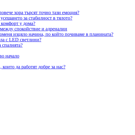
овече хора търсят точно тази емоция?
усещането за стабилност в тялото?
 комфорт у дома?
 между спокойствие и адреналин
оменя изцяло начина, по който почиваме в планината?
ила с LED светлини?
а спалнята?
во начало
 които да работят добре за нас?