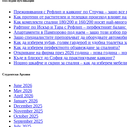
Последни публикации
Преживявания с Рефлип и каякинг по Струма – защо все п
Как протеин от растителен и телешки произход влияят на 
Как комплекти спални 180/200 и 160/200 носят най-много
Рафтинг по Искър и Тара с Рефлип – перфектният баланс
Апартаменти в Пампорово под наем – защо този избор пр
Защо специалистите препоръчват да оборудвате автомоб
Как да изберем хубав, голям гардероб и удобна тоалетка з
Как да изберем перфектното обзавеждане за спалнята?
Откриване на фирма през 2026 година – нова година – но
Къде в близост до София да практикуваме каякинг?
Нощно шкафче и скрин за спалня – как да изберем мебели,
Студентски Архиви
June 2026
May 2026
April 2026
January 2026
December 2025
November 2025
October 2025
September 2025
July 2025