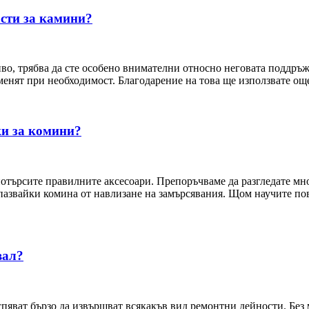
асти за камини?
во, трябва да сте особено внимателни относно неговата поддръжк
дменят при необходимост. Благодарение на това ще използвате о
ки за комини?
 потърсите правилните аксесоари. Препоръчваме да разгледате мн
пазвайки комина от навлизане на замърсявания. Щом научите пов
вал?
спяват бързо да извършват всякакъв вид ремонтни дейности. Без