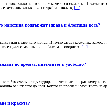
, а за това какво настроение искаме да си създадем. Продуктите
а се замислим какъв вкус ни трябва – по-мек,
[…]
то наистина поддържат здрава и блестяща коса?
уплива или право като кюнец. И точно затова козметика за коса н
 не се крият само шампоан и балсам – говорим за
[…]
няват по аромат, интензитет и удобство?
 по който сместа е структурирана – чиста линия, равномерна си
стабилно от началото до края. Когато се проследи развитието на 
аве и красота?