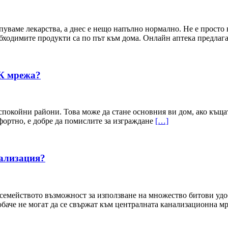
уваме лекарства, а днес е нещо напълно нормално. Не е просто н
бходимите продукти са по път към дома. Онлайн аптека предлаг
иК мрежа?
спокойни райони. Това може да стане основния ви дом, ако къщата
ортно, е добре да помислите за изграждане
[…]
нализация?
 семейството възможност за използване на множество битови удо
 обаче не могат да се свържат към централната канализационна 