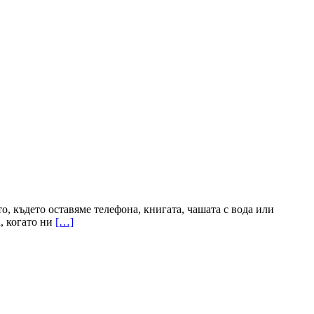
о, където оставяме телефона, книгата, чашата с вода или
, когато ни
[…]