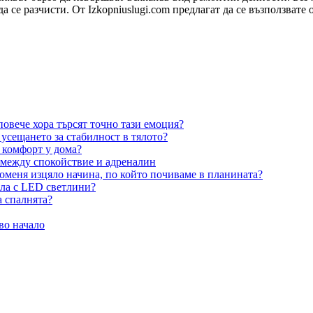
 да се разчисти. От Izkopniuslugi.com предлагат да се възползва
овече хора търсят точно тази емоция?
усещането за стабилност в тялото?
 комфорт у дома?
 между спокойствие и адреналин
оменя изцяло начина, по който почиваме в планината?
ила с LED светлини?
а спалнята?
во начало