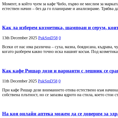
Момент, в който чуем за кафе Чибо, първо не мислим за марката
естествен начин – без да го планираме и анализираме. Трябва д
Как да изберем козметика, шампоан и серум, кои
13th December 2025
PukSmD58
0
Всеки от нас има различна – суха, мазна, боядисана, къдрава, ч
когато разберем какво точно иска нашият косъм. Под козметика
Как кафе Ришар дози и варианти с лешник се срав
11th December 2025
PukSmD58
0
При кафе Ришар дози вниманието отива естествено към начина,
собствена плътност, но се запазва ядрото на стила, което стои 
На коя онлайн аптека можем да се доверим за здр