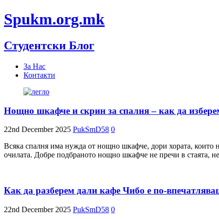
Spukm.org.mk
Студентски Блог
За Нас
Контакти
Нощно шкафче и скрин за спалня – как да изберем
22nd December 2025
PukSmD58
0
Всяка спалня има нужда от нощно шкафче, дори хората, които не
очилата. Добре подбраното нощно шкафче не пречи в стаята, н
Как да разберем дали кафе Чибо е по-впечатлява
22nd December 2025
PukSmD58
0