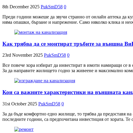
8th December 2025
PukSmD58
0
Преди години можеше да звучи странно от онлайн аптека да куп
няма опашки, бързане и напрежение. Само няколко клика и нео
Как трябва да се монтират тръбите за външна В
23rd November 2025
PukSmD58
0
Все повече хора избират да инвестират в имоти намиращи се в 
За да направите жилището годно за живеене и максимално комф
Кои са важните характеристики на външната ка
31st October 2025
PukSmD58
0
За да бъде комфортно едно жилище, то трябва да предоставя на
последните години, са предпочитана инвестиция от хората. Те