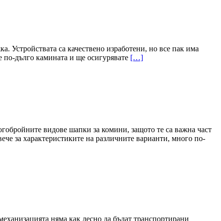
а. Устройствата са качествено изработени, но все пак има
ще по-дълго камината и ще осигурявате
[…]
огобройните видове шапки за комини, защото те са важна част
ече за характеристиките на различните варианти, много по-
 механизацията няма как лесно да бъдат транспортирани