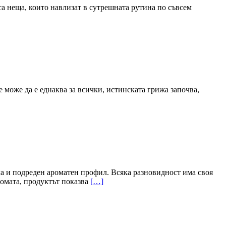
 са неща, които навлизат в сутрешната рутина по съвсем
е може да е еднаква за всички, истинската грижа започва,
ла и подреден ароматен профил. Всяка разновидност има своя
аромата, продуктът показва
[…]