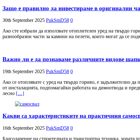
Защо е правилно да инвестираме в оригинални ч
30th September 2025
PukSmD58
0
Ако сте избрали да използвате отоплителен уред на твърдо гори
разнообразни части за камини на пелети, които могат да се по
Важно ли е да познаваме различните видове шап
19th September 2025
PukSmD58
0
Ако се отоплявате с уред на твърдо гориво, е задължително да
от инсталацията, подпомагайки работата на димоотвода и пред
лесно
[…]
Какви са характеристиките на практичния самос
16th September 2025
PukSmD58
0
Благодарение на строителната и транспортна техника, хората у