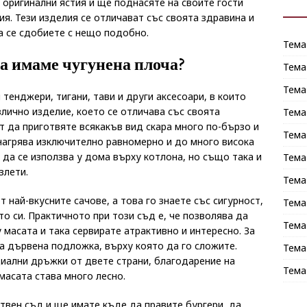
 оригинални ястия и ще поднасяте на своите гости
ия. Тези изделия се отличават със своята здравина и
а се сдобиете с нещо подобно.
Тема
да имаме чугунена плоча?
Тема
Тема
 тенджери, тигани, тави и други аксесоари, в които
злично изделие, което се отличава със своята
Тема
 да приготвяте всякакъв вид скара много по-бързо и
Тема
 нагрява изключително равномерно и до много висока
 да се използва у дома върху котлона, но също така и
Тема
злети.
Тема
 най-вкусните сачове, а това го знаете със сигурност,
Тема
о си. Практичното при този съд е, че позволява да
Тема
масата и така сервирате атрактивно и интересно. За
на дървена подложка, върху която да го сложите.
Тема
иални дръжки от двете страни, благодарение на
Тема
масата става много лесно.
вен съд и ще имате къде да правите бургери, да