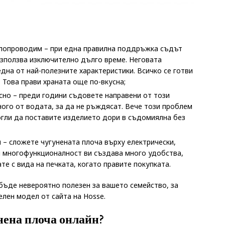
плопроводим – при една правилна поддръжка съдът
използва изключително дълго време. Неговата
дна от най-полезните характеристики. Всичко се готви
 Това прави храната още по-вкусна;
сно – преди години съдовете направени от този
ного от водата, за да не ръждясат. Вече този проблем
огли да поставите изделието дори в съдомиялна без
и – сложете чугунената плоча върху електрически,
и многофункционалност ви създава много удобства,
те с вида на печката, когато правите покупката.
бъде невероятно полезен за вашето семейство, за
елен модел от сайта на Hosse.
нена плоча онлайн?