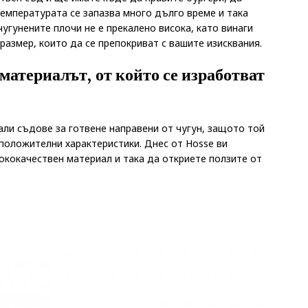
Температурата се запазва много дълго време и така
чугунените плочи не е прекалено висока, като винаги
азмер, които да се препокриват с вашите изисквания.
материалът, от който се изработват
али съдове за готвене направени от чугун, защото той
 положителни характеристики. Днес от Hosse ви
сококачествен материал и така да откриете ползите от