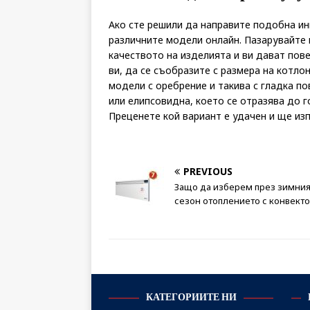
Ако сте решили да направите подобна ин
различните модели онлайн. Пазарувайте 
качеството на изделията и ви дават пов
ви, да се съобразите с размера на котло
модели с оребрение и такива с гладка п
или елипсовидна, което се отразява до г
Преценете кой вариант е удачен и ще изп
PREVIOUS
Защо да изберем през зимни
сезон отоплението с конвект
КАТЕГОРИИТЕ НИ