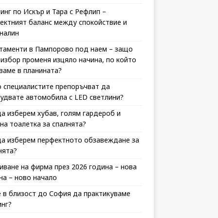
инг по Искър и Тара с Рефлип –
ектният баланс между спокойствие и
налин
таменти в Пампорово под наем – защо
 избор променя изцяло начина, по който
ваме в планината?
 специалистите препоръчват да
удвате автомобила с LED светлини?
да изберем хубав, голям гардероб и
на тоалетка за спалнята?
да изберем перфектното обзавеждане за
нята?
иване на фирма през 2026 година – нова
на – ново начало
 в близост до София да практикуваме
инг?