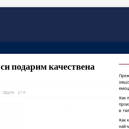
 си подарим качествена
Преж
защо
емоц
 : Други
0
Как 
прои
в тя
Как 
най-