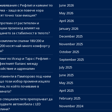
живявания с Рефлип и каякинг по
June 2026
ума – защо все повече хора
May 2026
сят точно тази емоция?
April 2026
протеин от растителен и
ешки произход влияят на
January 2026
щането за стабилност в тялото?
December 2025
комплекти спални 180/200 и
November 2025
/200 носят най-много комфорт у
а?
October 2025
инг по Искър и Тара с Рефлип –
September 2025
фектният баланс между
July 2025
койствие и адреналин
June 2025
ртаменти в Пампорово под наем
ащо този избор променя изцяло
May 2025
на, по който почиваме в
April 2025
нината?
February 2025
о специалистите препоръчват да
рудвате автомобила с LED
November 2024
тлини?