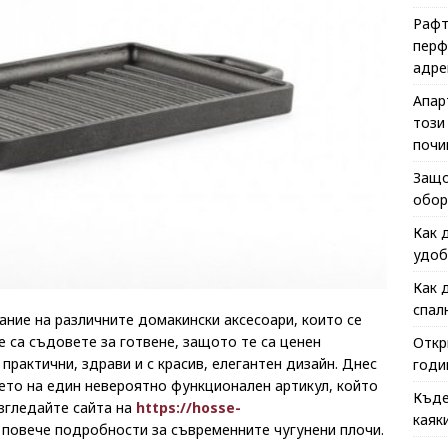
Рафт
перф
адре
Апар
този
почи
Защо
обор
Как 
удоб
Как 
спал
ание на различните домакински аксесоари, които се
е са съдовете за готвене, защото те са ценен
Откр
рактични, здрави и с красив, елегантен дизайн. Днес
годи
ето на един невероятно функционален артикул, който
Къде
азгледайте сайта на
https://hosse-
каяк
 повече подробности за съвременните чугунени плочи.