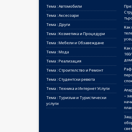
Тема : Автомобили
Пре
Стр
Тема : Аксесоари
тър
Тема : Други
Как 
тел
Тема : Козметика и Процедури
усе
Тема : Мебели и Обзавеждане
Как 
Тема : Мода
160
дом
Тема : Реализация
Рафт
Тема : Строителство и Ремонт
пер
Тема : Студентски ревюта
спо
Тема : Техника и Интернет Услуги
Апа
– з
Тема : Туризъм и Туристически
начи
услуги
пла
Защ
обо
све