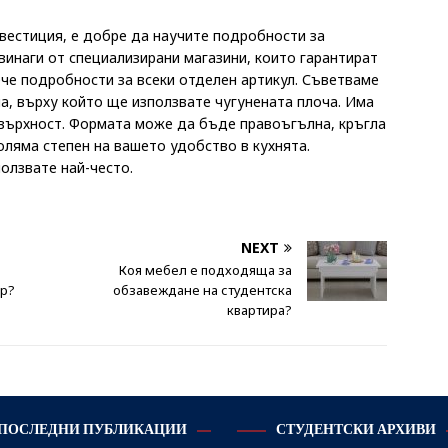
вестиция, е добре да научите подробности за
винаги от специализирани магазини, които гарантират
ече подробности за всеки отделен артикул. Съветваме
на, върху който ще използвате чугунената плоча. Има
овърхност. Формата може да бъде правоъгълна, кръгла
оляма степен на вашето удобство в кухнята.
олзвате най-често.
NEXT
я
Коя мебел е подходяща за
ор?
обзавеждане на студентска
квартира?
ПОСЛЕДНИ ПУБЛИКАЦИИ
СТУДЕНТСКИ АРХИВИ