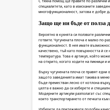
С тяхна помощ ще правите по-различни и
специалитети, като в изисканите заведен
многофункционалност, затова е добре д
Защо ще ни бъде от полза 
Вероятно в кухнята си ползвате различни
готвите. Чугунената плоча е малко по-ра
функционалност. В нея имате възможност
качествено, тъй като повърхността ѝ се
температура. Това е артикул, който може
на открито, когато ходите на пикници и и
Върху чугунената плоча се правят едни от
защото заведенията имат такива в менют
бъде преместван лесно от котлона върху 
целта е важно да си изберете и специал
Модерните артикули разполагат със спец
които транспортирането от печката към 
Изберете да притежавате подобен качест