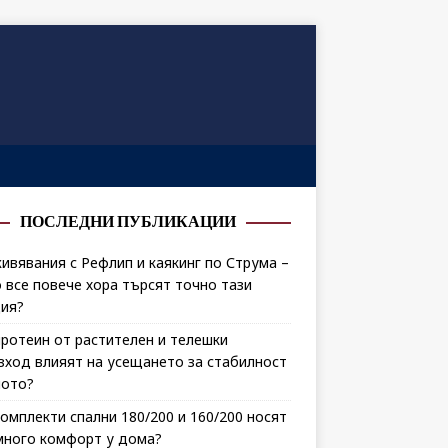
ПОСЛЕДНИ ПУБЛИКАЦИИ
ивявания с Рефлип и каякинг по Струма –
 все повече хора търсят точно тази
ия?
протеин от растителен и телешки
зход влияят на усещането за стабилност
лото?
комплекти спални 180/200 и 160/200 носят
много комфорт у дома?