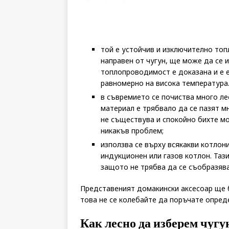
той е устойчив и изключително то
направен от чугун, ще може да се 
топлопроводимост е доказана и е е
равномерно на висока температура.
в съвремието се почиства много ле
материал е трябвало да се пазят м
не съществува и спокойно бихте м
никакъв проблем;
използва се върху всякакви котлон
индукционен или газов котлон. Таз
защото не трябва да се съобразява
Представеният домакински аксесоар ще 
това не се колебайте да поръчате опред
Как лесно да изберем чугу