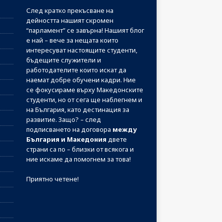
След кратко прекъсване на
дейността нашият скромен
“парламент” се завърна! Нашият блог
е най – вече за нещата които
интересуват настоящите студенти,
бъдещите служители и
работодателите които искат да
наемат добре обучени кадри. Ние
се фокусираме върху Македонските
студенти, но от сега ще наблегнем и
на България, като дестинация за
развитие. Защо? – след
подписването на договора
между
България и Македония
двете
страни са по – близки от всякога и
ние искаме да помогнем за това!
Приятно четене!