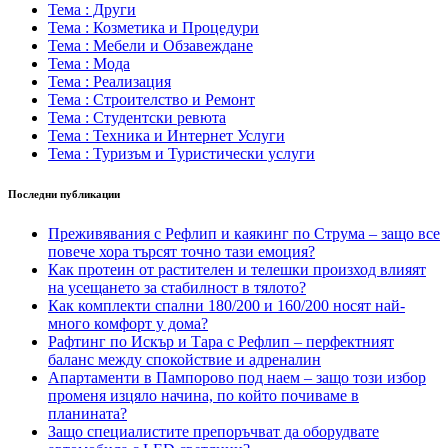
Тема : Други
Тема : Козметика и Процедури
Тема : Мебели и Обзавеждане
Тема : Мода
Тема : Реализация
Тема : Строителство и Ремонт
Тема : Студентски ревюта
Тема : Техника и Интернет Услуги
Тема : Туризъм и Туристически услуги
Последни публикации
Преживявания с Рефлип и каякинг по Струма – защо все
повече хора търсят точно тази емоция?
Как протеин от растителен и телешки произход влияят
на усещането за стабилност в тялото?
Как комплекти спални 180/200 и 160/200 носят най-
много комфорт у дома?
Рафтинг по Искър и Тара с Рефлип – перфектният
баланс между спокойствие и адреналин
Апартаменти в Пампорово под наем – защо този избор
променя изцяло начина, по който почиваме в
планината?
Защо специалистите препоръчват да оборудвате