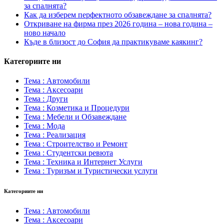
за спалнята?
Как да изберем перфектното обзавеждане за спалнята?
Откриване на фирма през 2026 година – нова година –
ново начало
Къде в близост до София да практикуваме каякинг?
Категориите ни
Тема : Автомобили
Тема : Аксесоари
Тема : Други
Тема : Козметика и Процедури
Тема : Мебели и Обзавеждане
Тема : Мода
Тема : Реализация
Тема : Строителство и Ремонт
Тема : Студентски ревюта
Тема : Техника и Интернет Услуги
Тема : Туризъм и Туристически услуги
Категориите ни
Тема : Автомобили
Тема : Аксесоари