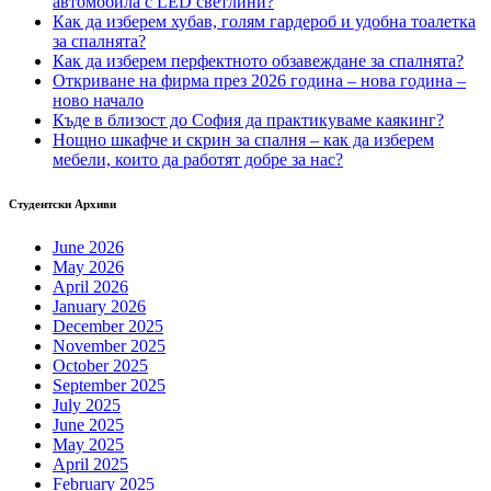
автомобила с LED светлини?
Как да изберем хубав, голям гардероб и удобна тоалетка
за спалнята?
Как да изберем перфектното обзавеждане за спалнята?
Откриване на фирма през 2026 година – нова година –
ново начало
Къде в близост до София да практикуваме каякинг?
Нощно шкафче и скрин за спалня – как да изберем
мебели, които да работят добре за нас?
Студентски Архиви
June 2026
May 2026
April 2026
January 2026
December 2025
November 2025
October 2025
September 2025
July 2025
June 2025
May 2025
April 2025
February 2025