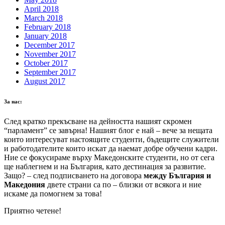
April 2018
March 2018
February 2018
January 2018
December 2017
November 2017
October 2017
September 2017
August 2017
За нас:
След кратко прекъсване на дейността нашият скромен
“парламент” се завърна! Нашият блог е най – вече за нещата
които интересуват настоящите студенти, бъдещите служители
и работодателите които искат да наемат добре обучени кадри.
Ние се фокусираме върху Македонските студенти, но от сега
ще наблегнем и на България, като дестинация за развитие.
Защо? – след подписването на договора
между България и
Македония
двете страни са по – близки от всякога и ние
искаме да помогнем за това!
Приятно четене!