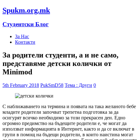
Spukm.org.mk
Студентски Блог
За Нас
Контакти
За родители студенти, а и не само,
представяме детски колички от
Minimod
5th February 2018
PukSmD58
Тема : Други
0
С наближаването на термина и появата на така желаното бебе
младите родители започват трепетна подготовка за да
осигурят всичко необходимо за този прекрасен ден. Едно
огромно предимство на бъдещите родители е, че могат да
използват информацията в Интернет, както и да се включат в
групи в помощ на бъдещи родители, в които наистина могат