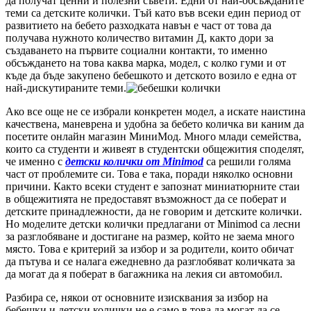
да получат ценни и полезни съвети. Едни от най-обсъжданите
теми са детските колички. Тъй като във всеки един период от
развитието на бебето разходката навън е част от това да
получава нужното количество витамин Д, както дори за
създаването на първите социални контакти, то именно
обсъждането на това каква марка, модел, с колко гуми и от
къде да бъде закупено бебешкото и детското возило е една от
най-дискутираните теми.
Ако все още не се избрали конкретен модел, а искате наистина
качествена, маневрена и удобна за бебето количка ви каним да
посетите онлайн магазин МиниМод. Много млади семейства,
които са студенти и живеят в студентски общежития споделят,
че именно с
детски колички от Minimod
са решили голяма
част от проблемите си. Това е така, поради няколко основни
причини. Както всеки студент е запознат миниатюрните стаи
в общежитията не предоставят възможност да се поберат и
детските принадлежности, да не говорим и детските колички.
Но моделите детски колички предлагани от Minimod са лесни
за разглобяване и достигане на размер, който не заема много
място. Това е критерий за избор и за родители, които обичат
да пътува и се налага ежедневно да разглобяват количката за
да могат да я поберат в багажника на лекия си автомобил.
Разбира се, някои от основните изисквания за избор на
бебешки и детски колички не е само в това да могат да се