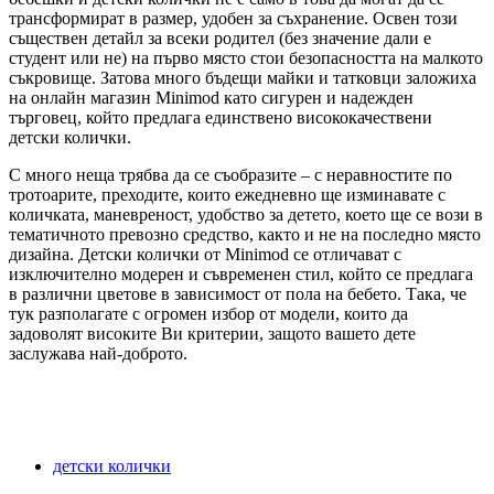
трансформират в размер, удобен за съхранение. Освен този
съществен детайл за всеки родител (без значение дали е
студент или не) на първо място стои безопасността на малкото
съкровище. Затова много бъдещи майки и татковци заложиха
на онлайн магазин Minimod като сигурен и надежден
търговец, който предлага единствено висококачествени
детски колички.
С много неща трябва да се съобразите – с неравностите по
тротоарите, преходите, които ежедневно ще изминавате с
количката, маневреност, удобство за детето, което ще се вози в
тематичното превозно средство, както и не на последно място
дизайна. Детски колички от Minimod се отличават с
изключително модерен и съвременен стил, който се предлага
в различни цветове в зависимост от пола на бебето. Така, че
тук разполагате с огромен избор от модели, които да
задоволят високите Ви критерии, защото вашето дете
заслужава най-доброто.
детски колички