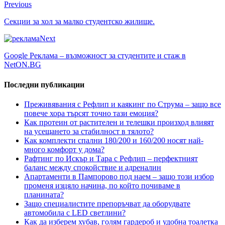
Previous
Секции за хол за малко студентско жилище.
Next
Googlе Реклама – възможност за студентите и стаж в
NetON.BG
Последни публикации
Преживявания с Рефлип и каякинг по Струма – защо все
повече хора търсят точно тази емоция?
Как протеин от растителен и телешки произход влияят
на усещането за стабилност в тялото?
Как комплекти спални 180/200 и 160/200 носят най-
много комфорт у дома?
Рафтинг по Искър и Тара с Рефлип – перфектният
баланс между спокойствие и адреналин
Апартаменти в Пампорово под наем – защо този избор
променя изцяло начина, по който почиваме в
планината?
Защо специалистите препоръчват да оборудвате
автомобила с LED светлини?
Как да изберем хубав, голям гардероб и удобна тоалетка