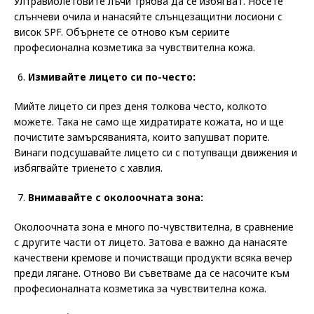
Ултравиолетовите лъчи трябва да се избягват. Носете
слънчеви очила и нанасяйте слънцезащитни лосиони с
висок SPF. Обърнете се отново към сериите
професионална козметика за чувствителна кожа.
Измивайте лицето си по-често:
Мийте лицето си през деня толкова често, колкото
можете. Така не само ще хидратирате кожата, но и ще
почистите замърсяванията, които запушват порите.
Винаги подсушавайте лицето си с потупващи движения и
избягвайте триенето с хавлия.
Внимавайте с околоочната зона:
Околоочната зона е много по-чувствителна, в сравнение
с другите части от лицето. Затова е важно да нанасяте
качествени кремове и почистващи продукти всяка вечер
преди лягане. Отново Ви съветваме да се насочите към
професионалната козметика за чувствителна кожа.