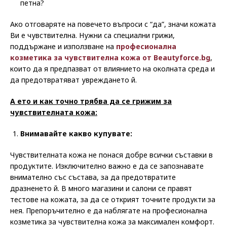
петна?
Ако отговаряте на повечето въпроси с “да”, значи кожата
Ви е чувствителна. Нужни са специални грижи,
поддържане и използване на
професионална
козметика за чувствителна кожа от
Beautyforce.bg
,
които да я предпазват от влиянието на околната среда и
да предотвратяват увреждането й.
А ето и как точно трябва да се грижим за
чувствителната кожа:
Внимавайте какво купувате:
Чувствителната кожа не понася добре всички съставки в
продуктите. Изключително важно е да се запознавате
внимателно със състава, за да предотвратите
дразненето й. В много магазини и салони се правят
тестове на кожата, за да се открият точните продукти за
нея. Препоръчително е да наблягате на професионална
козметика за чувствителна кожа за максимален комфорт.