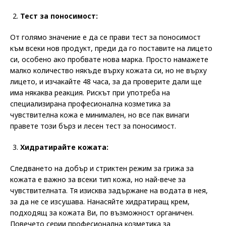
Тест за поносимост:
От голямо значение е да се прави тест за поносимост
към всеки нов продукт, преди да го поставите на лицето
си, особено ако пробвате нова марка. Просто намажете
малко количество някъде върху кожата си, но не върху
лицето, и изчакайте 48 часа, за да проверите дали ще
има някаква реакция. Рискът при употреба на
специализирана професионална козметика за
чувствителна кожа е минимален, но все пак винаги
правете този бърз и лесен тест за поносимост.
Хидратирайте кожата:
Следването на добър и стриктен режим за грижа за
кожата е важно за всеки тип кожа, но най-вече за
чувствителната. Тя изисква задържане на водата в нея,
за да не се изсушава. Нанасяйте хидратиращ крем,
подходящ за кожата Ви, по възможност органичен.
Повечето серии професионална козметика за