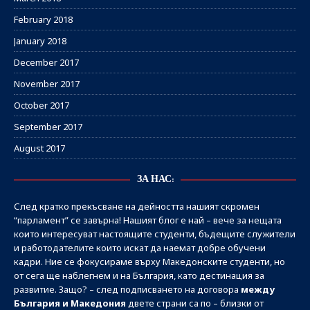
February 2018
January 2018
December 2017
November 2017
October 2017
September 2017
August 2017
ЗА НАС:
След кратко прекъсване на дейността нашият скромен
“парламент” се завърна! Нашият блог е най – вече за нещата
които интересуват настоящите студенти, бъдещите служители
и работодателите които искат да наемат добре обучени
кадри. Ние се фокусираме върху Македонските студенти, но
от сега ще наблегнем и на България, като дестинация за
развитие. Защо? – след подписването на договора
между
България и Македония
двете страни са по – близки от