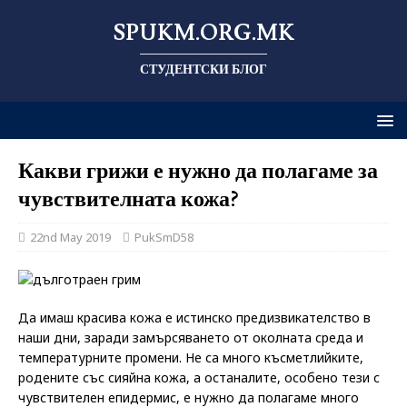
SPUKM.ORG.MK
СТУДЕНТСКИ БЛОГ
Какви грижи е нужно да полагаме за
чувствителната кожа?
22nd May 2019
PukSmD58
Да имаш красива кожа е истинско предизвикателство в
наши дни, заради замърсяването от околната среда и
температурните промени. Не са много късметлийките,
родените със сияйна кожа, а останалите, особено тези с
чувствителен епидермис, е нужно да полагаме много