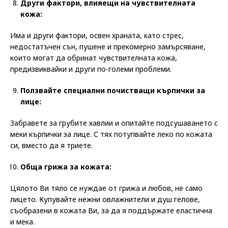
Други фактори, влияещи на чувствителната
кожа:
Има и други фактори, освен храната, като стрес,
недостатъчен сън, пушене и прекомерно замърсяване,
които могат да обринат чувствителната кожа,
предизвиквайки и други по-големи проблеми.
Ползвайте специални почистващи кърпички за
лице:
Забравете за грубите хавлии и опитайте подсушаването с
меки кърпички за лице. С тях потупвайте леко по кожата
си, вместо да я триете.
Обща грижа за кожата:
Цялото Ви тяло се нуждае от грижа и любов, не само
лицето. Купувайте нежни овлажнители и душ гелове,
съобразени в кожата Ви, за да я поддържате еластична
и мека.