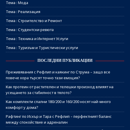
Тема : Мода
Тема : Реализация
Тема : Строителство и Ремонт
Тема : Студентски ревюта
Тема : Техника и Интернет Услуги
Тема : Туризъм и Туристически услуги
ПОСЛЕДНИ ПУБЛИКАЦИИ
Преживявания с Рефлип и каякинг по Струма – защо все
повече хора търсят точно тази емоция?
Как протеин от растителен и телешки произход влияят на
усещането за стабилност в тялото?
Как комплекти спални 180/200 и 160/200 носят най-много
комфорт у дома?
Рафтинг по Искър и Тара с Рефлип – перфектният баланс
между спокойствие и адреналин