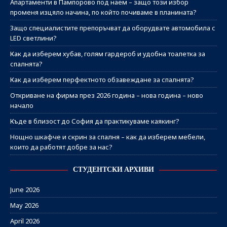
Апартаменти в Пампорово под наем – защо този избор
променя изцяло начина, по който почиваме в планината?
Защо специалистите препоръчват да оборудвате автомобила с
LED светлини?
Как да изберем хубав, голям гардероб и удобна тоалетка за
спалнята?
Как да изберем перфектното обзавеждане за спалнята?
Откриване на фирма през 2026 година – нова година – ново
начало
Къде в близост до София да практикуваме каякинг?
Нощно шкафче и скрин за спалня – как да изберем мебели,
които да работят добре за нас?
СТУДЕНТСКИ АРХИВИ
June 2026
May 2026
April 2026