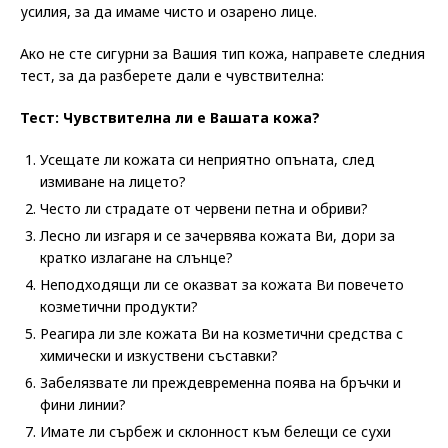
усилия, за да имаме чисто и озарено лице.
Ако не сте сигурни за Вашия тип кожа, направете следния
тест, за да разберете дали е чувствителна:
Тест: Чувствителна ли е Вашата кожа?
Усещате ли кожата си неприятно опъната, след
измиване на лицето?
Често ли страдате от червени петна и обриви?
Лесно ли изгаря и се зачервява кожата Ви, дори за
кратко излагане на слънце?
Неподходящи ли се оказват за кожата Ви повечето
козметични продукти?
Реагира ли зле кожата Ви на козметични средства с
химически и изкуствени съставки?
Забелязвате ли преждевременна поява на бръчки и
фини линии?
Имате ли сърбеж и склонност към белещи се сухи