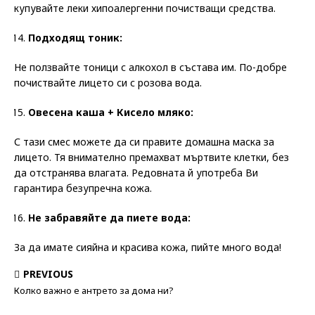
купувайте леки хипоалергенни почистващи средства.
Подходящ тоник:
Не ползвайте тоници с алкохол в състава им. По-добре
почиствайте лицето си с розова вода.
Овесена каша + Кисело мляко:
С тази смес можете да си правите домашна маска за
лицето. Тя внимателно премахват мъртвите клетки, без
да отстранява влагата. Редовната й употреба Ви
гарантира безупречна кожа.
Не забравяйте да пиете вода:
За да имате сияйна и красива кожа, пийте много вода!
PREVIOUS
Колко важно е антрето за дома ни?