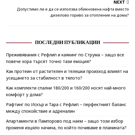
NEXT
Допустимо ли е да се използва обикновена нафта вместо
дизелово гориво за отопление на дома?
ПОСЛЕДНИ ПУБЛИКАЦИИ
Преживявания с Рефлип и каякинг по Струма – защо все
повече хора търсят точно тази емоция?
Как протеин от растителен и телешки произход влияят на
усещането за стабилност в тялото?
Как комплекти спални 180/200 и 160/200 носят най-много
комфорт у дома?
Рафтинг по Искър и Тара с Рефлип – перфектният баланс
между спокойствие и адреналин
Апартаменти в Пампорово под наем – защо този избор
променя изцяло начина, по който почиваме в планината?