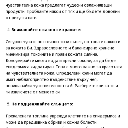
чувствителна кожа предлагат чудесни овлажняващи
продукти. Пробвайте някои от тях и ще бъдете доволни
от резултатите.
Внимавайте с какво се храните:
Сигурно чувате постоянно този съвет, но това е важно и
за кожата Ви. Здравословното и балансирано хранене
минимизира токсините и прави кожата сияйна.
Консумирайте много вода и пресни сокове, за да бъде
епидермиса хидратиран. Това е много важно за красотата
на чувствителната кожа. Определени храни могат да
имат неблагоприятно въздействие върху нея,
повишавайки чувствителността й. Разберете кои са те и
ги изключете от менюто си.
Не подценявайте слънцето:
Прекалената топлина уврежда клетките на епидермиса и
може да предизвика обриви и кожни болести.