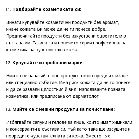
Подбирайте козметиката си:
Винаги купувайте козметични продукти без аромат,
иначе кожата Ви може да не ги понесе добре.
Предпочитайте продукти без изкуствени оцветители в
състава им. Такива са и повечето серии професионална
козметика за чувствителна кожа.
Купувайте изпробвани марки:
Никога не нанасяйте нов продукт точно преди излизане
или специално събитие. Има риск кожата да не го понесе
и да се развали цялостния й вид. Използвайте позната
козметика, или предписана от дерматолог.
Мийте се с нежни продукти за почистване:
Избягвайте сапуни и гелове за лице, които имат химикали
и консерванти в състава си, тъй като така ще изсушите и
повредите чувствителната си кожа. Вместо тях