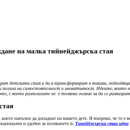
дане на малка тийнейджърска стая
рат детската стая и да я трансформират в такава, подходяща
си полъха на самостоятелност и иновативност. Идеите, които н
то, с което разполагате не е толкова голямо за да се развихрит
стая
 които напълно да допаднат на вашето дете. И въпреки, че то е ве
нкционален и удобен за ползването ѝ.
Тинейджърски стаи идеи