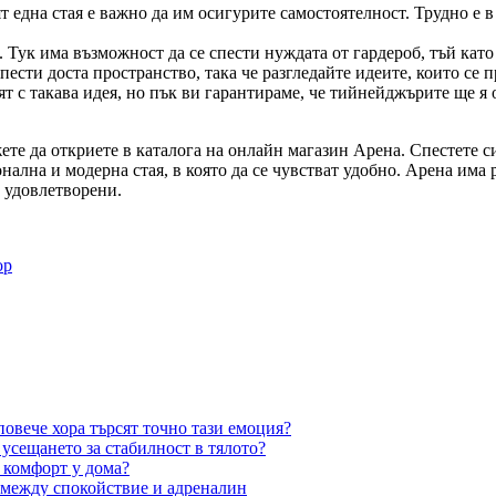
т една стая е важно да им осигурите самостоятелност. Трудно е в
 Тук има възможност да се спести нуждата от гардероб, тъй кат
пести доста пространство, така че разгледайте идеите, които се п
т с такава идея, но пък ви гарантираме, че тийнейджърите ще я о
ете да откриете в каталога на онлайн магазин Арена. Спестете с
ална и модерна стая, в която да се чувстват удобно. Арена има 
о удовлетворени.
ор
овече хора търсят точно тази емоция?
усещането за стабилност в тялото?
 комфорт у дома?
 между спокойствие и адреналин