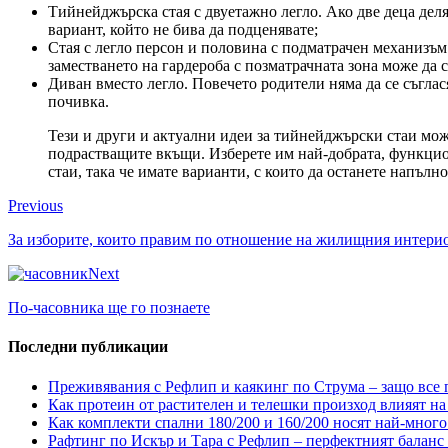
Тийнейджърска стая с двуетажно легло. Ако две деца деля
вариант, който не бива да подценявате;
Стая с легло персон и половина с подматрачен механизъм.
заместването на гардероба с позматрачната зона може да с
Диван вместо легло. Повечето родители няма да се съглася
почивка.
Тези и други и актуални идеи за тийнейджърски стаи мож
подрастващите вкъщи. Изберете им най-добрата, функцион
стаи, така че имате варианти, с които да останете напълн
Previous
За изборите, които правим по отношение на жилищния интери
Next
По-часовника ще го познаете
Последни публикации
Преживявания с Рефлип и каякинг по Струма – защо все п
Как протеин от растителен и телешки произход влияят на 
Как комплекти спални 180/200 и 160/200 носят най-много
Рафтинг по Искър и Тара с Рефлип – перфектният баланс