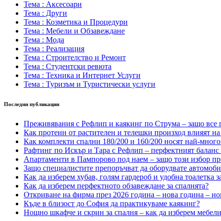
Тема : Аксесоари
Тема : Други
Тема : Козметика и Процедури
Тема : Мебели и Обзавеждане
Тема : Мода
Тема : Реализация
Тема : Строителство и Ремонт
Тема : Студентски ревюта
Тема : Техника и Интернет Услуги
Тема : Туризъм и Туристически услуги
Последни публикации
Преживявания с Рефлип и каякинг по Струма – защо все п
Как протеин от растителен и телешки произход влияят на 
Как комплекти спални 180/200 и 160/200 носят най-много
Рафтинг по Искър и Тара с Рефлип – перфектният баланс
Апартаменти в Пампорово под наем – защо този избор пр
Защо специалистите препоръчват да оборудвате автомоб
Как да изберем хубав, голям гардероб и удобна тоалетка з
Как да изберем перфектното обзавеждане за спалнята?
Откриване на фирма през 2026 година – нова година – но
Къде в близост до София да практикуваме каякинг?
Нощно шкафче и скрин за спалня – как да изберем мебели,