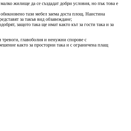
 малко жилище да се създадат добри условия, но пък това е
о обикновено тази мебел заема доста площ. Наистина
редставят за такъв вид обзавеждане;
добрят, защото така ще имат както кът за гости така и за
и тревоги, главоболия и ненужни спорове с
решение както за просторни така и с ограничена плащ