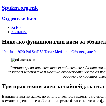
Spukm.org.mk
Студентски Блог
За Нас
Контакти
Няколко функционални идеи за обзавеж
10th June 2020
PukSmD58
Тема : Мебели и Обзавеждане
0
Огромно предизвикателство за родителите е да оптимизи
създадат невероятно и модерно обзавеждане, което да но
особено ако пространство
Три практични идеи за тийнейджърска 
Варианти има не малко, но е приоритетно да селектирате онези,
вземане на решение е добре да потърсите баланс, който да е фу