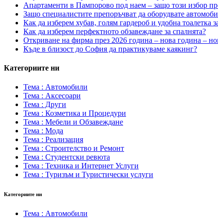
Апартаменти в Пампорово под наем – защо този избор пр
Защо специалистите препоръчват да оборудвате автомоб
Как да изберем хубав, голям гардероб и удобна тоалетка з
Как да изберем перфектното обзавеждане за спалнята?
Откриване на фирма през 2026 година – нова година – но
Къде в близост до София да практикуваме каякинг?
Категориите ни
Тема : Автомобили
Тема : Аксесоари
Тема : Други
Тема : Козметика и Процедури
Тема : Мебели и Обзавеждане
Тема : Мода
Тема : Реализация
Тема : Строителство и Ремонт
Тема : Студентски ревюта
Тема : Техника и Интернет Услуги
Тема : Туризъм и Туристически услуги
Категориите ни
Тема : Автомобили