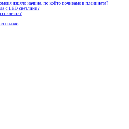
оменя изцяло начина, по който почиваме в планината?
ила с LED светлини?
а спалнята?
во начало