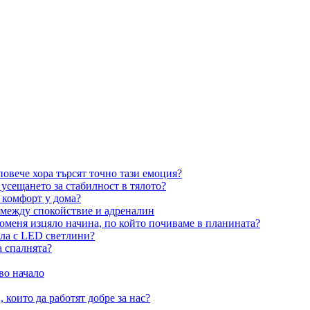
овече хора търсят точно тази емоция?
усещането за стабилност в тялото?
 комфорт у дома?
 между спокойствие и адреналин
оменя изцяло начина, по който почиваме в планината?
ила с LED светлини?
а спалнята?
во начало
 които да работят добре за нас?