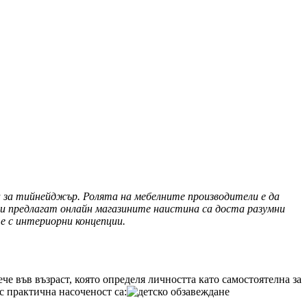
 за тийнейджър. Ролята на мебелните производители е да
и предлагат онлайн магазините наистина са доста разумни
е с интериорни концепции.
че във възраст, която определя личността като самостоятелна за
с практична насоченост са: