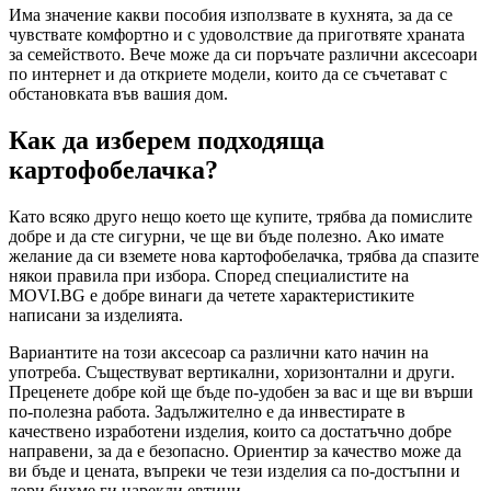
Има значение какви пособия използвате в кухнята, за да се
чувствате комфортно и с удоволствие да приготвяте храната
за семейството. Вече може да си поръчате различни аксесоари
по интернет и да откриете модели, които да се съчетават с
обстановката във вашия дом.
Как да изберем подходяща
картофобелачка?
Като всяко друго нещо което ще купите, трябва да помислите
добре и да сте сигурни, че ще ви бъде полезно. Ако имате
желание да си вземете нова картофобелачка, трябва да спазите
някои правила при избора. Според специалистите на
MOVI.BG е добре винаги да четете характеристиките
написани за изделията.
Вариантите на този аксесоар са различни като начин на
употреба. Съществуват вертикални, хоризонтални и други.
Преценете добре кой ще бъде по-удобен за вас и ще ви върши
по-полезна работа. Задължително е да инвестирате в
качествено изработени изделия, които са достатъчно добре
направени, за да е безопасно. Ориентир за качество може да
ви бъде и цената, въпреки че тези изделия са по-достъпни и
дори бихме ги нарекли евтини.