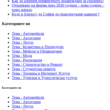
Как да изберем перфектното обзавеждане за спалнята?
Откриване на фирма през 2026 година – нова година –
ново начало
Къде в близост до София да практикуваме каякинг?
Категориите ни
Тема : Автомобили
Тема : Аксесоари
Тема : Други
Тема : Козметика и Процедури
Тема : Мебели и Обзавеждане
Тема : Мода
Тема : Реализация
Тема : Строителство и Ремонт
Тема : Студентски ревюта
Тема : Техника и Интернет Услуги
Тема : Туризъм и Туристически услуги
Категориите ни
Тема : Автомобили
Тема : Аксесоари
Тема : Други