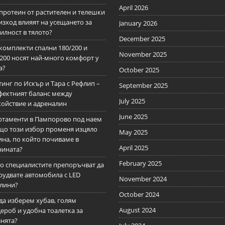
April 2026
протеин от растителен и телешки
зход влияят на усещането за
January 2026
илност в тялото?
December 2025
комплекти спални 180/200 и
November 2025
/200 носят най-много комфорт у
а?
October 2025
инг по Искър и Тара с Рефлип –
September 2025
фектният баланс между
July 2025
койствие и адреналин
June 2025
ртаменти в Пампорово под наем
ащо този избор променя изцяло
May 2025
ина, по който почиваме в
April 2025
нината?
February 2025
о специалистите препоръчват да
рудвате автомобила с LED
November 2024
тлини?
October 2024
да изберем хубав, голям
August 2024
ероб и удобна тоалетка за
лнята?