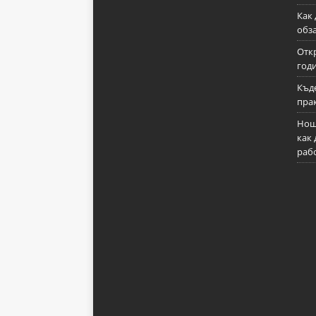
Как
обз
Отк
годи
Къде
пра
Нощ
как 
рабо