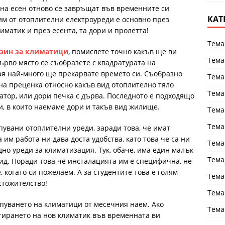
о на есен отново се завръщат във временните си
КАТ
 им от отоплителни електроуреди е основно през
иматик и през есента, та дори и пролетта!
Тема
зин за климатици
, помислете точно какъв ще ви
Тема
първо място се съобразете с квадратурата на
ая най-много ще прекарвате времето си. Съобразно
Тема
на преценка относно какъв вид отоплително тяло
Тема
иатор, или дори печка с дърва. Последното е подходящо
и, в които наемаме дори и такъв вид жилище.
Тема
Тема
пувани отоплителни уреди, заради това, че имат
им работа ни дава доста удобства, като това че са ни
Тема
дно уреди за климатизация. Тук, обаче, има един малък
Тема
вид. Поради това че инсталацията им е специфична, не
когато си пожелаем. А за студентите това е голям
Тема
стожителство!
Тема
упуването на климатици от месечния наем. Ако
Тема
тирането на нов климатик във временната ви