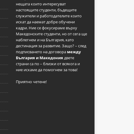
нещата които интересуват
настоящите студенти, бъдещите
служители и работодателите които
искат да наемат добре обучени
кадри. Ние се фокусираме върху
Македонските студенти, но от сега ще
наблегнем и на България, като
дестинация за развитие. Защо? – след
подписването на договора
между
България и Македония
двете
страни са по – близки от всякога и
ние искаме да помогнем за това!
Приятно четене!