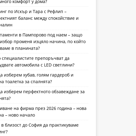
много комфорт у дома?
инг по Искър и Тара с Рефлип –
ектният баланс между спокойствие и
налин
таменти в Пампорово под наем – защо
 избор променя изцяло начина, по който
ваме в планината?
 специалистите препоръчват да
удвате автомобила с LED светлини?
да изберем хубав, голям гардероб и
на тоалетка за спалнята?
да изберем перфектното обзавеждане за
нята?
иване на фирма през 2026 година – нова
на – ново начало
 в близост до София да практикуваме
инг?