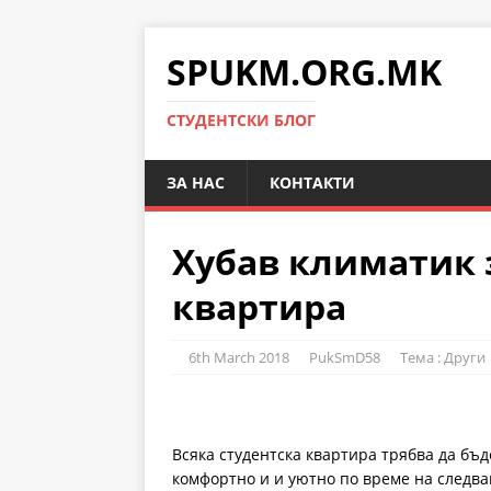
SPUKM.ORG.MK
СТУДЕНТСКИ БЛОГ
ЗА НАС
КОНТАКТИ
Хубав климатик з
квартира
6th March 2018
PukSmD58
Тема : Други
Всяка студентска квартира трябва да бъд
комфортно и и уютно по време на следва