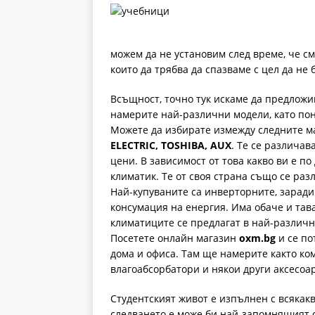
можем да не установим след време, че см
които да трябва да спазваме с цел да н
Всъщност, точно тук искаме да предложи
намерите най-различни модели, като пон
Можете да избирате измежду следните м
ELECTRIC, TOSHIBA, AUX
. Те се различав
цени. В зависимост от това какво ви е п
климатик. Те от своя страна също се ра
Най-купуваните са инверторните, зарад
консумация на енергия. Има обаче и тав
климатиците се предлагат в най-различн
Посетете онлайн магазин
oxm.bg
и се по
дома и офиса. Там ще намерите както ко
влагоабсорбатори и някои други аксесоа
Студентският живот е изпълнен с всякак
следването е може би най-запомнящият с