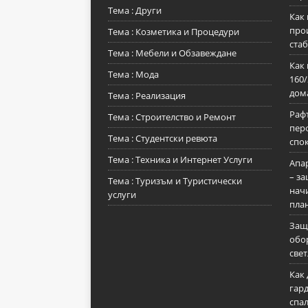
Тема : Други
Как 
прои
Тема : Козметика и Процедури
стаб
Тема : Мебели и Обзавеждане
Как 
Тема : Мода
160
дом
Тема : Реализация
Рафт
Тема : Строителство и Ремонт
пер
Тема : Студентски ревюта
спо
Тема : Техника и Интернет Услуги
Апа
– з
Тема : Туризъм и Туристически
нач
услуги
пла
Защ
обо
све
Как 
гард
спа