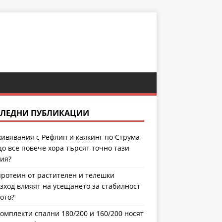
ЛЕДНИ ПУБЛИКАЦИИ
ивявания с Рефлип и каякинг по Струма
що все повече хора търсят точно тази
ия?
протеин от растителен и телешки
зход влияят на усещането за стабилност
лото?
комплекти спални 180/200 и 160/200 носят