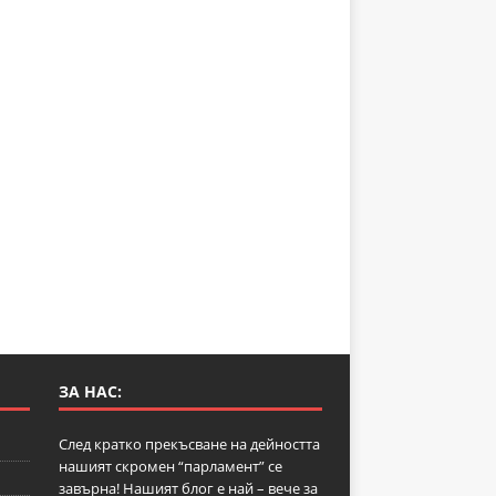
ЗА НАС:
След кратко прекъсване на дейността
нашият скромен “парламент” се
завърна! Нашият блог е най – вече за