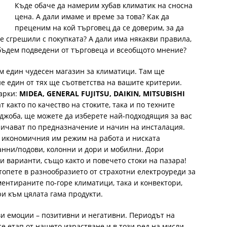
Къде обаче да намерим хубав климатик на сносна
цена. А дали имаме и време за това? Как да
преценим на кой търговец да се доверим, за да
е сгрешили с покупката? А дали има някакви правила,
е бъдем подведени от търговеца и всеобщото мнение?
м един чудесен магазин за климатици. Там ще
е един от тях ще съответства на вашите критерии.
арки:
MIDEA, GENERAL FUJITSU, DAIKIN, MITSUBISHI
ат както по качество на стоките, така и по техните
о джоба, ще можете да изберете най-подходящия за вас
зличават по предназначение и начин на инсталация.
и икономичния им режим на работа и ниската
анни/подови, колонни и дори и мобилни. Дори
и варианти, също както и повечето стоки на пазара!
топете в разнообразието от страхотни електроуреди за
ментираните по-горе климатици, така и конвектори,
ри към цялата гама продукти.
ви емоции – позитивни и негативни. Периодът на
е етап от нашето израстване и в този ред на мисли,