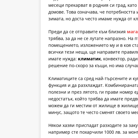
месеци прекарват в родния си град, кат
домове. Това означава, че потребността
зимата, но доста често имаме нужда от кл
Преди да се отправите към близкия
мага
трябва, за да не се лутате напразно. На 
помещението, изложението му и в коя ст
всички тези неща, ще направите правил
имате нужда:
климатик
, конвектор, рад
решение по-скоро за къщи, но има случа
Климатиците са сред най-търсените и ку
функция и да разхлаждат. Комбинираната 
полезни и през лятото, ги прави номер е
недостатък, който трябва да имате пред
можем да ги местим от жилище в жилище, 
минус, защото те често сменят своето ме
Някои хазяи приспадат разходите за зак
например сте похарчили 1000 лв. за мон