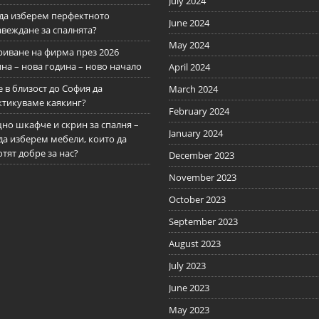
July 2024
 да изберем перфектното
June 2024
авеждане за спалнята?
May 2024
риване на фирма през 2026
на – нова година – ново начало
April 2024
 в близост до София да
March 2024
ктикуваме каякинг?
February 2024
но шкафче и скрин за спалня –
January 2024
да изберем мебели, които да
тят добре за нас?
December 2023
November 2023
October 2023
September 2023
August 2023
July 2023
June 2023
May 2023