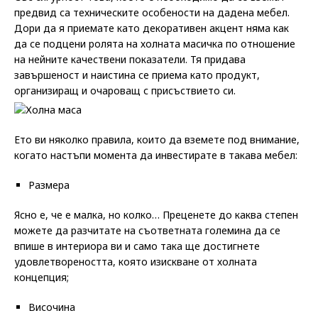
предвид са техническите особености на дадена мебел.
Дори да я приемате като декоративен акцент няма как
да се подцени ролята на холната масичка по отношение
на нейните качествени показатели. Тя придава
завършеност и наистина се приема като продукт,
организиращ и очароващ с присъствието си.
Ето ви няколко правила, които да вземете под внимание,
когато настъпи момента да инвестирате в такава мебел:
Размера
Ясно е, че е малка, но колко… Преценете до каква степен
можете да разчитате на съответната големина да се
впише в интериора ви и само така ще достигнете
удовлетвореността, която изискване от холната
концепция;
Височина