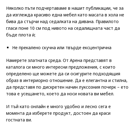
Няколко пъти подчертаваме в нашит публикации, че за
да изглежда красиво една мебел като масата в хола не
бива да стърчи над седалката на дивана. Правилото
гласи поне 10 см под нивото на седалищната част да
бъде плота ѝ;
Не прекалено скучна или твърде ексцентрична
Намерете златната среда. От Арена представят в
каталога си много интересни предложения, с които
определено ще можете да си осигурите подходящия
образ в интериорно отношение. Да е елегантна и стилна,
да представя по дискретен начин луксозния почерк – ето
това е усещането, което да носи новата ви мебел.
И тъй като онлайн е много удобно и лесно сега е
момента да изберете продукт, достоен да краси
гостната ви.