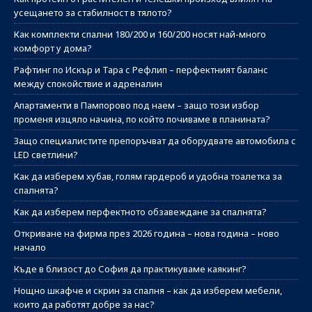
усещането за стабилност в тялото?
Как комплекти спални 180/200 и 160/200 носят най-много
комфорт у дома?
Рафтинг по Искър и Тара с Рефлип – перфектният баланс
между спокойствие и адреналин
Апартаменти в Пампорово под наем – защо този избор
променя изцяло начина, по който почиваме в планината?
Защо специалистите препоръчват да оборудвате автомобила с
LED светлини?
Как да изберем хубав, голям гардероб и удобна тоалетка за
спалнята?
Как да изберем перфектното обзавеждане за спалнята?
Откриване на фирма през 2026 година – нова година – ново
начало
Къде в близост до София да практикуваме каякинг?
Нощно шкафче и скрин за спалня – как да изберем мебели,
които да работят добре за нас?