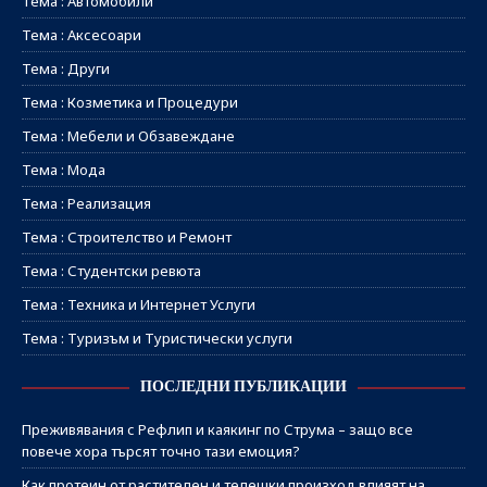
Тема : Автомобили
Тема : Аксесоари
Тема : Други
Тема : Козметика и Процедури
Тема : Мебели и Обзавеждане
Тема : Мода
Тема : Реализация
Тема : Строителство и Ремонт
Тема : Студентски ревюта
Тема : Техника и Интернет Услуги
Тема : Туризъм и Туристически услуги
ПОСЛЕДНИ ПУБЛИКАЦИИ
Преживявания с Рефлип и каякинг по Струма – защо все
повече хора търсят точно тази емоция?
Как протеин от растителен и телешки произход влияят на