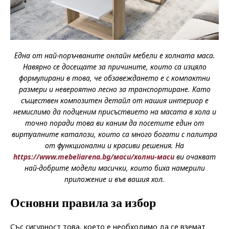
Една от най-поръчваните онлайн мебели е холната маса.
Навярно се досещате за причините, които са изцяло
формулирани в това, че обзавеждането е с компактни
размери и невероятно лесно за транспортиране. Като
съществен композитен детайл от нашия интериор е
немислимо да подценим присъствието на масата в хола и
точно поради това ви каним да посетите един от
виртуалните каталози, които са много богати с палитра
от функционални и красиви решения. На
https://www.mebeliarena.bg/маси/холни-маси
ви очакват
най-добрите модели масички, които биха намерили
приложение и във вашия хол.
Основни правила за избор
Със сигурност това, което е необходимо да се вземат