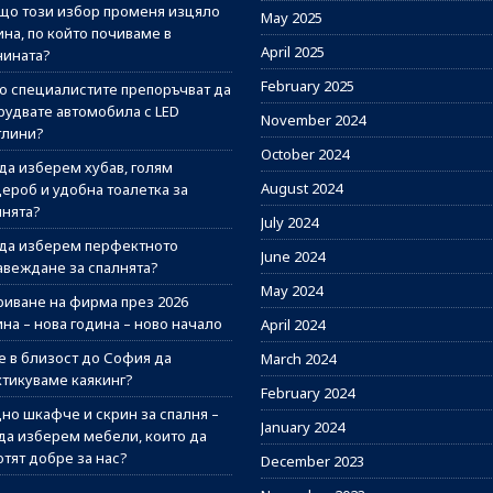
ащо този избор променя изцяло
May 2025
на, по който почиваме в
April 2025
нината?
February 2025
о специалистите препоръчват да
рудвате автомобила с LED
November 2024
тлини?
October 2024
 да изберем хубав, голям
August 2024
дероб и удобна тоалетка за
лнята?
July 2024
 да изберем перфектното
June 2024
авеждане за спалнята?
May 2024
риване на фирма през 2026
на – нова година – ново начало
April 2024
е в близост до София да
March 2024
ктикуваме каякинг?
February 2024
но шкафче и скрин за спалня –
January 2024
 да изберем мебели, които да
отят добре за нас?
December 2023