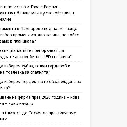
инг по Искър и Тара с Рефлип –
ектният баланс между спокойствие и
налин
таменти в Пампорово под наем – защо
 избор променя изцяло начина, по който
ваме в планината?
 специалистите препоръчват да
удвате автомобила с LED светлини?
да изберем хубав, голям гардероб и
на тоалетка за спалнята?
да изберем перфектното обзавеждане за
нята?
иване на фирма през 2026 година – нова
на – ново начало
 в близост до София да практикуваме
инг?