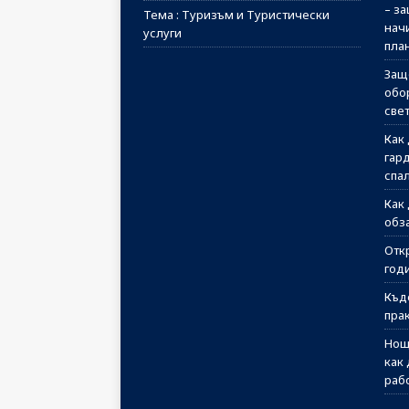
– з
Тема : Туризъм и Туристически
начи
услуги
пла
Защ
обо
све
Как
гар
спа
Как
обз
Отк
годи
Къд
пра
Нощ
как
раб