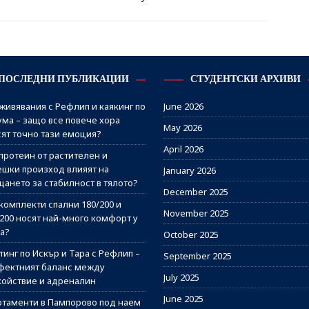
ПОСЛЕДНИ ПУБЛИКАЦИИ
СТУДЕНТСКИ АРХИВИ
живявания с Рефлип и каякинг по
June 2026
ума – защо все повече хора
May 2026
сят точно тази емоция?
April 2026
протеин от растителен и
ешки произход влияят на
January 2026
щането за стабилност в тялото?
December 2025
комплекти спални 180/200 и
November 2025
/200 носят най-много комфорт у
а?
October 2025
инг по Искър и Тара с Рефлип –
September 2025
фектният баланс между
July 2025
койствие и адреналин
June 2025
ртаменти в Пампорово под наем