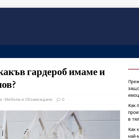
 какъв гардероб имаме и
нов?
Преж
защо
емоц
а : Мебели и Обзавеждане
0
Как 
прои
в тя
Как 
най-