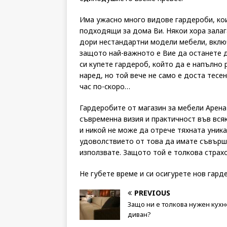
Има ужасно много видове гардероби, кои
подходящи за дома Ви. Някои хора залага
дори нестандартни модели мебели, включ
защото най-важното е Вие да останете д
си купете гардероб, който да е напълно 
наред, но той вече не само е доста тесе
час по-скоро…
Гардеробите от магазин за мебели Арена 
съвременна визия и практичност във вся
и никой не може да отрече тяхната уника
удоволствието от това да имате съвърш
използвате. Защото той е толкова страх
Не губете време и си осигурете нов гард
PREVIOUS
Защо ни е толкова нужен кух
диван?