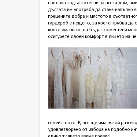
напълно задължителни за всеки дом, ами 
дългата им употреба да стане напълно в
прецените добре и мястото в съответнот
гардероб е нещото, за което трябва да с
която има шанс да бъдат поместени мног
осигурете двоен комфорт в лицето на че
семейството. Е, все ще има някой разоч
удовлетворено от избора на подобно и
единодушието вземе превес!