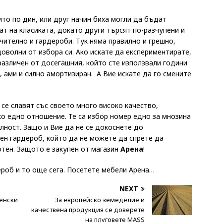
то по дин, или друг начин биха могли да бъдат
т на класиката, докато други търсят по-разчупени и
ително и гардероби. Тук няма правилно и грешно,
оволни от избора си. Ако искате да експериментирате,
различен от досегашния, който сте използвали години
н, ами и силно амортизиран. А Вие искате да го смените
се славят със своето много високо качество,
ко едно отношение. Те са избор номер едно за мнозина
лност. Защо и Вие да не се докоснете до
ен гардероб, който да не можете да спрете да
отен. Защото е закупен от магазин
Арена
!
ероб и то още сега. Посетете мебели Арена…
NEXT
ненски
За европейско земеделие и
качествена продукция се доверете
на плуговете MASS