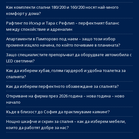
Как комплекти спални 180/200 и 160/200 носят най-много
комфорт у дома?
Рафтинг по Искър и Тара с Рефлип – перфектният баланс
между спокойствие и адреналин
Апартаменти в Пампорово под наем – защо този избор
променя изцяло начина, по който почиваме в планината?
Защо специалистите препоръчват да оборудвате автомобила с
LED светлини?
Как да изберем хубав, голям гардероб и удобна тоалетка за
спалнята?
Как да изберем перфектното обзавеждане за спалнята?
Откриване на фирма през 2026 година – нова година – ново
начало
Къде в близост до София да практикуваме каякинг?
Нощно шкафче и скрин за спалня – как да изберем мебели,
които да работят добре за нас?