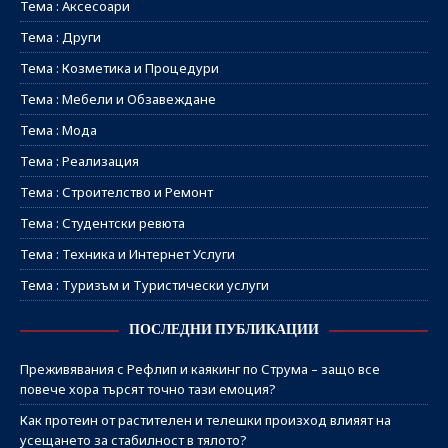
Тема : Аксесоари
Тема : Други
Тема : Козметика и Процедури
Тема : Мебели и Обзавеждане
Тема : Мода
Тема : Реализация
Тема : Строителство и Ремонт
Тема : Студентски ревюта
Тема : Техника и Интернет Услуги
Тема : Туризъм и Туристически услуги
ПОСЛЕДНИ ПУБЛИКАЦИИ
Преживявания с Рефлип и каякинг по Струма – защо все
повече хора търсят точно тази емоция?
Как протеин от растителен и телешки произход влияят на
усещането за стабилност в тялото?