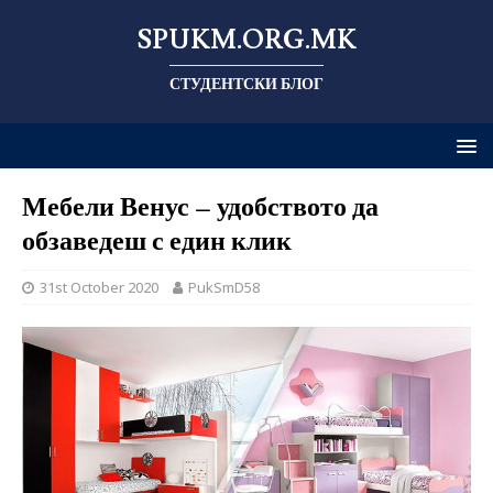
SPUKM.ORG.MK
СТУДЕНТСКИ БЛОГ
Мебели Венус – удобството да
обзаведеш с един клик
31st October 2020
PukSmD58