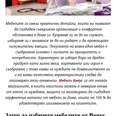
Мебелите са онези практични детайли, които ни помагат
да създадем съвършена организация и комфортна
обстановка в дома си. Купуваме ги за да ни служат,
избираме ги с внимание за да ни радват и да провокират
положителни емоции. Покупката на всяка една мебел е
съобразена основно с личните ни приоритети и
потребности. Характерно за избора дори на дребен
продукт като холна маса, портманто или скрин е
съобразено с това какви са нуждите на домакинството ни
и на какви качествени характеристики следва да
отговарят тези елементи.
Мебели Венус
са от онлайн
магазините, в които наистина можем а намерим онова,
от което се нуждаем, защото са ангажирани да създадат
перфектния каталог от мебели за дома, които на 100 % да
удовлетворят изискванията на клиентите.
Защо да изберете мебелите от Венус