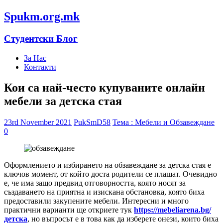
Spukm.org.mk
Студентски Блог
За Нас
Контакти
Кои са най-често купуваните онлайн
мебели за детска стая
23rd November 2021
PukSmD58
Тема : Мебели и Обзавеждане
0
Оформлението и избирането на обзавеждане за детска стая е
ключов момент, от който доста родители се плашат. Очевидно
е, че има защо предвид отговорността, която носят за
създаването на приятна и изискана обстановка, която биха
предоставили закупените мебели. Интересни и много
практични варианти ще откриете тук
https://mebeliarena.bg/
детска
, но въпросът е в това как да изберете онези, които биха