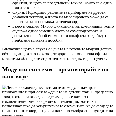
ефектни, защото са представени такива, които са с едно
или две крила;
Скрин. Подходящо решение за прибиране на дребен
домашен текстил, а плота на мебелирането може да се
използва като поставка за телевизор;
Бюро и секция. Много функционална комбинация, която
съдържа едновременно място за самоподготовка и
достатъчно на брой етажерки и шкафчета за да бъдат
прибрани всякакви пособия.
Впечатляващото в случая е цената на готовите модели детско
обзавеждане, която показва, че дори на символична оферта
можете да обзаведете страхотен кът за отдих, игри и учене.
Модулни системи – организирайте по
ваш вкус
Системите от модули намират
приложение и при обзавеждането на детски стаи. Определено
това, което е важно да споделим е, че се касае за
изключително многообразие от тенденции, които ви
позволяват така да конфигурирате елементите, че да създадете
приказен интериор, изцяло и напълно съобразен с нуждите на
вашето дете.