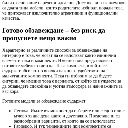
били с основание наречени идеални. Днес ще ви разкажем кои
са двата типа мебели, които родителите избират, поради това,
че притежават изключително атрактивни и функционални
качества.
Готово обзавеждане – без риск да
пропуснете нещо важно
Характерно за различните способи за обзавеждане на
интериор е това, че могат да се използват както единични
елементи така и комплекти. Именно това представляват
готовите мебели за детска. Те са комплект, в който се
съдържат абсолютно всички важни за удобството на
малчуганите компоненти. Нека ги изброим за да бъдете
сигурни, че именно това е варианта, от който се нуждаете за
да обзаведете спокойна и уютна атмосфера за най-важните за
вас хора.
Готовите модели за обзавеждане съдържат:
Легло/а. Имате възможност да изберете или с едно или с
ъглово за две деца както и двуетажно. Представени са
разнообразни варианти, от които да се възползвате;
Гардероб. И тук тенденциите при комплектите са