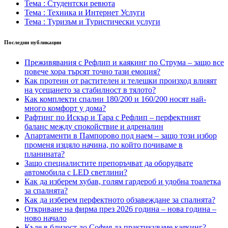
Тема : Студентски ревюта
Тема : Техника и Интернет Услуги
Тема : Туризъм и Туристически услуги
Последни публикации
Преживявания с Рефлип и каякинг по Струма – защо все
повече хора търсят точно тази емоция?
Как протеин от растителен и телешки произход влияят
на усещането за стабилност в тялото?
Как комплекти спални 180/200 и 160/200 носят най-
много комфорт у дома?
Рафтинг по Искър и Тара с Рефлип – перфектният
баланс между спокойствие и адреналин
Апартаменти в Пампорово под наем – защо този избор
променя изцяло начина, по който почиваме в
планината?
Защо специалистите препоръчват да оборудвате
автомобила с LED светлини?
Как да изберем хубав, голям гардероб и удобна тоалетка
за спалнята?
Как да изберем перфектното обзавеждане за спалнята?
Откриване на фирма през 2026 година – нова година –
ново начало
Къде в близост до София да практикуваме каякинг?