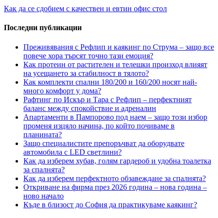
Как да се сдобием с качествен и евтин офис стол
Последни публикации
Преживявания с Рефлип и каякинг по Струма – защо все
повече хора търсят точно тази емоция?
Как протеин от растителен и телешки произход влияят
на усещането за стабилност в тялото?
Как комплекти спални 180/200 и 160/200 носят най-
много комфорт у дома?
Рафтинг по Искър и Тара с Рефлип – перфектният
баланс между спокойствие и адреналин
Апартаменти в Пампорово под наем – защо този избор
променя изцяло начина, по който почиваме в
планината?
Защо специалистите препоръчват да оборудвате
автомобила с LED светлини?
Как да изберем хубав, голям гардероб и удобна тоалетка
за спалнята?
Как да изберем перфектното обзавеждане за спалнята?
Откриване на фирма през 2026 година – нова година –
ново начало
Къде в близост до София да практикуваме каякинг?