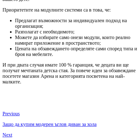
Приоритетите на модулните системи са в това, че:
Предлагат възможности за индивидуален подход на
организация;
Разполагат с необходимото;
Можете да избирате само онези модули, които реално
намират приложение в пространството;
Цената на обзавеждането определяте сами според типа и
броя на мебелите.
И при двата случая имате 100 % гаранция, че децата ви ще
получат мечтаната детска стая. За повече идеи за обзавеждане
посетете магазин Арена и категорията посветена на най-
малките.
Previous
Защо да купим модерен ъглов диван за хола
Next