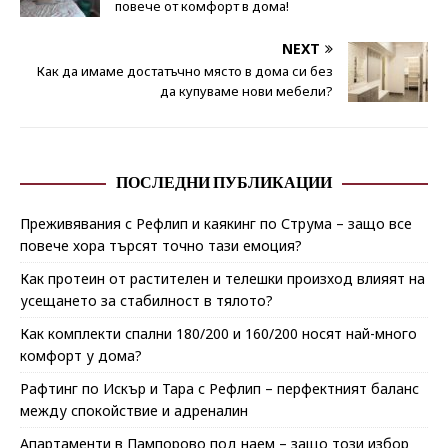
повече от комфорт в дома!
NEXT
Как да имаме достатъчно място в дома си без
да купуваме нови мебели?
ПОСЛЕДНИ ПУБЛИКАЦИИ
Преживявания с Рефлип и каякинг по Струма – защо все
повече хора търсят точно тази емоция?
Как протеин от растителен и телешки произход влияят на
усещането за стабилност в тялото?
Как комплекти спални 180/200 и 160/200 носят най-много
комфорт у дома?
Рафтинг по Искър и Тара с Рефлип – перфектният баланс
между спокойствие и адреналин
Апартаменти в Пампорово под наем – защо този избор