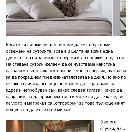
Когато си лягаме нощем, искаме да се събуждаме
освежени на сутринта. Това е и целта на всяка една
дрямка – да ни зарежда с енергия и да повиши тонуса ни.
На ставане сутрин желаем да се чувстваме наистина
наспани и също така изпълнени с много енергия, нужна ни
за да посрещнем предизвикателствата на деня. Но ако по
някаква причина все още не можем да се радваме на
здрав и непробуден сън, какво следва тогава? Какво да
направим, за да променим това и може ли да се каже, че
леглото и матракът са „отговорни“ за това пълноценният
нощен сън да е все още мираж!
В много
случаи, да…