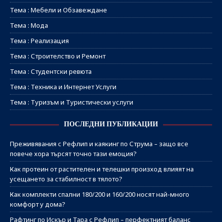
Тема : Мебели и Обзавеждане
Тема : Мода
Тема : Реализация
Тема : Строителство и Ремонт
Тема : Студентски ревюта
Тема : Техника и Интернет Услуги
Тема : Туризъм и Туристически услуги
ПОСЛЕДНИ ПУБЛИКАЦИИ
Преживявания с Рефлип и каякинг по Струма – защо все
повече хора търсят точно тази емоция?
Как протеин от растителен и телешки произход влияят на
усещането за стабилност в тялото?
Как комплекти спални 180/200 и 160/200 носят най-много
комфорт у дома?
Рафтинг по Искър и Тара с Рефлип – перфектният баланс