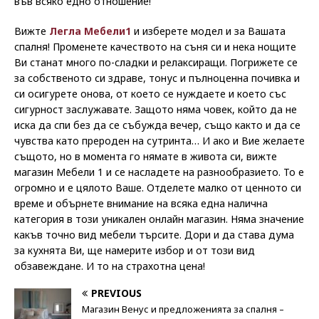
във всяко едно отношение!
Вижте
Легла Мебели1
и изберете модел и за Вашата
спалня! Променете качеството на съня си и нека нощите
Ви станат много по-сладки и релаксиращи. Погрижете се
за собственото си здраве, тонус и пълноценна почивка и
си осигурете онова, от което се нуждаете и което със
сигурност заслужавате. Защото няма човек, който да не
иска да спи без да се събужда вечер, също както и да се
чувства като прероден на сутринта… И ако и Вие желаете
същото, но в момента го нямате в живота си, вижте
магазин Мебели 1 и се насладете на разнообразието. То е
огромно и е цялото Ваше. Отделете малко от ценното си
време и обърнете внимание на всяка една налична
категория в този уникален онлайн магазин. Няма значение
какъв точно вид мебели търсите. Дори и да става дума
за кухнята Ви, ще намерите избор и от този вид
обзавеждане. И то на страхотна цена!
PREVIOUS
Магазин Венус и предложенията за спалня –