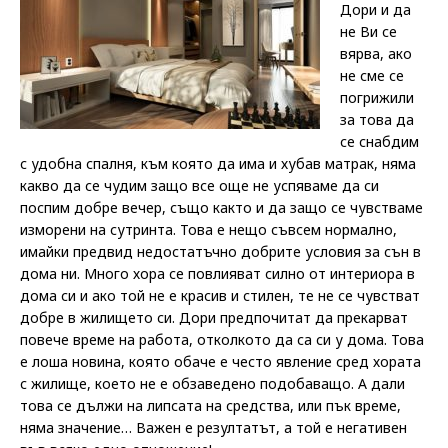
Дори и да
не Ви се
вярва, ако
не сме се
погрижили
за това да
се снабдим
с удобна спалня, към която да има и хубав матрак, няма
какво да се чудим защо все още не успяваме да си
поспим добре вечер, също както и да защо се чувстваме
изморени на сутринта. Това е нещо съвсем нормално,
имайки предвид недостатъчно добрите условия за сън в
дома ни. Много хора се повлияват силно от интериора в
дома си и ако той не е красив и стилен, те не се чувстват
добре в жилището си. Дори предпочитат да прекарват
повече време на работа, отколкото да са си у дома. Това
е лоша новина, която обаче е често явление сред хората
с жилище, което не е обзаведено подобаващо. А дали
това се дължи на липсата на средства, или пък време,
няма значение… Важен е резултатът, а той е негативен