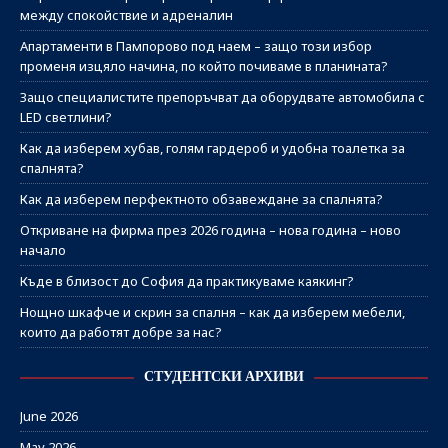
между спокойствие и адреналин
Апартаменти в Пампорово под наем – защо този избор
променя изцяло начина, по който почиваме в планината?
Защо специалистите препоръчват да оборудвате автомобила с
LED светлини?
Как да изберем хубав, голям гардероб и удобна тоалетка за
спалнята?
Как да изберем перфектното обзавеждане за спалнята?
Откриване на фирма през 2026 година – нова година – ново
начало
Къде в близост до София да практикуваме каякинг?
Нощно шкафче и скрин за спалня – как да изберем мебели,
които да работят добре за нас?
СТУДЕНТСКИ АРХИВИ
June 2026
May 2026