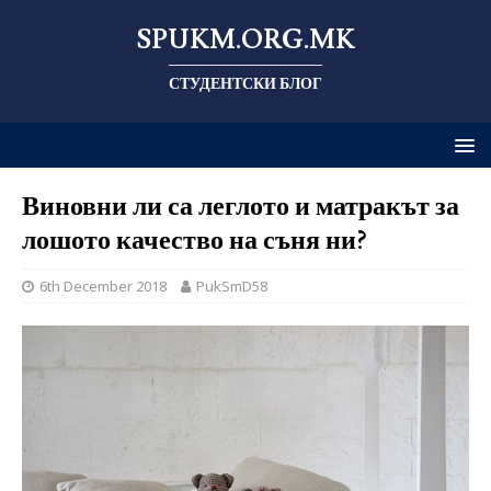
SPUKM.ORG.MK
СТУДЕНТСКИ БЛОГ
Виновни ли са леглото и матракът за
лошото качество на съня ни?
6th December 2018
PukSmD58