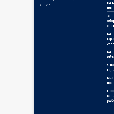
начи
услуги
пла
Защ
обо
све
Как
гар
спа
Как
обз
Отк
годи
Къд
пра
Нощ
как
раб