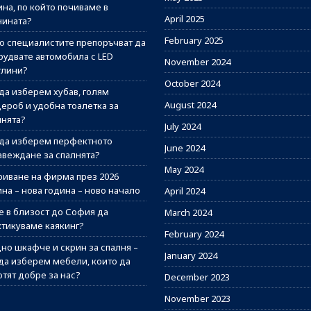
на, по който почиваме в
April 2025
нината?
February 2025
о специалистите препоръчват да
рудвате автомобила с LED
November 2024
тлини?
October 2024
 да изберем хубав, голям
August 2024
дероб и удобна тоалетка за
лнята?
July 2024
 да изберем перфектното
June 2024
авеждане за спалнята?
May 2024
риване на фирма през 2026
на – нова година – ново начало
April 2024
е в близост до София да
March 2024
ктикуваме каякинг?
February 2024
но шкафче и скрин за спалня –
January 2024
 да изберем мебели, които да
отят добре за нас?
December 2023
November 2023