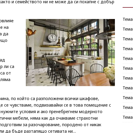
както и семейството ни не може да си похапне с добър
Тема
повлияе
е на
Тема
а да
Тема
нещо
Тема
Тема
над
р ли са
Тема
 са от
Тема
оляма
Тема
Тема
чина, по който са разположени всички шкафове,
ще се чувстваме, подвизавайки се в това помещение с
Тема
им нужните условия и ако пренебрегнем модерното
Тема
ктични мебели, няма как да очакваме страхотни
 подготвим за разочарование, породено от никак
али да бъде разтапящо сетивата ни…