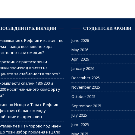
ПОСЛЕДНИ ПУБЛИКАЦИИ
СТУДЕНТСКИ АРХИВИ
живявания с Рефлип и каякинг по
June 2026
ума – защо все повече хора
May 2026
сят точно тази емоция?
April 2026
протеин от растителен и
ешки произход влияят на
January 2026
щането за стабилност в тялото?
December 2025
комплекти спални 180/200 и
November 2025
/200 носят най-много комфорт у
а?
October 2025
инг по Искър и Тара с Рефлип –
September 2025
фектният баланс между
July 2025
койствие и адреналин
June 2025
ртаменти в Пампорово под наем
ащо този избор променя изцяло
May 2025