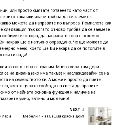
ици, или просто смятате готвенето като част от
 които така или иначе трябва да се заемете,
какво можете да направите по въпроса. Помислете как
 че следващия пък когато отново трябва да се заемете
а любимите си хора, да направите това с огромно
о Ви накрая ще е напълно оправдано. Че ще можете да
вечерно меню, което ще Ви накара да се потопите в
секи си пада!
и която след това се храним. Много хора там дори
и се на дивана (ако има такъв) и наслаждавайки се на
ята на семейството си. А може и просто да пиете
етка, имате цялата свобода на света да правите
исимо от нейната основна функция и наличие на
 пазарете умно, евтино и модерно!
NEXT
и пари
Мебели 1 – за Вашия красив дом!