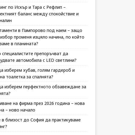
инг по Искър и Тара с Рефлип –
ектният баланс между спокойствие и
налин
таменти в Пампорово под наем – защо
 избор променя изцяло начина, по който
ваме в планината?
 специалистите препоръчват да
удвате автомобила с LED светлини?
да изберем хубав, голям гардероб и
на тоалетка за спалнята?
да изберем перфектното обзавеждане за
нята?
иване на фирма през 2026 година – нова
на – ново начало
 в близост до София да практикуваме
инг?