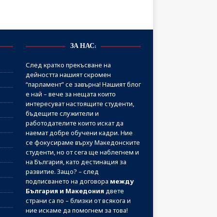
ЗА НАС:
След кратко прекъсване на
дейността нашият скромен
“парламент” се завърна! Нашият блог
е най – вече за нещата които
интересуват настоящите студенти,
бъдещите служители и
работодателите които искат да
наемат добре обучени кадри. Ние
се фокусираме върху Македонските
студенти, но от сега ще наблегнем и
на България, като дестинация за
развитие. Защо? – след
подписването на договора
между
България и Македония
двете
страни са по – близки от всякога и
ние искаме да помогнем за това!