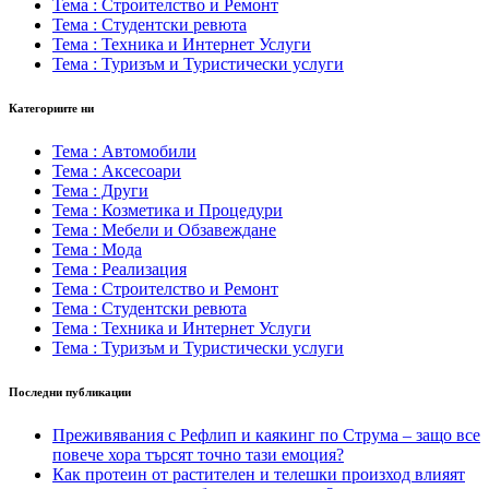
Тема : Строителство и Ремонт
Тема : Студентски ревюта
Тема : Техника и Интернет Услуги
Тема : Туризъм и Туристически услуги
Категориите ни
Тема : Автомобили
Тема : Аксесоари
Тема : Други
Тема : Козметика и Процедури
Тема : Мебели и Обзавеждане
Тема : Мода
Тема : Реализация
Тема : Строителство и Ремонт
Тема : Студентски ревюта
Тема : Техника и Интернет Услуги
Тема : Туризъм и Туристически услуги
Последни публикации
Преживявания с Рефлип и каякинг по Струма – защо все
повече хора търсят точно тази емоция?
Как протеин от растителен и телешки произход влияят