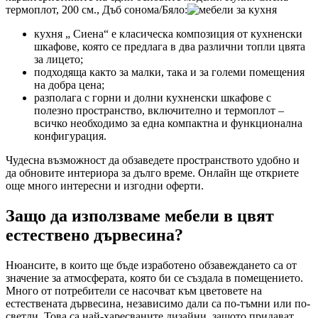
термоплот, 200 см., Дъб сонома/Бяло:
кухня „ Сиена“ е класическа композиция от кухненски
шкафове, която се предлага в два различни топли цвята
за лицето;
подходяща както за малки, така и за големи помещения
на добра цена;
разполага с горни и долни кухненски шкафове с
полезно пространство, включително и термоплот –
всичко необходимо за една компактна и функционална
конфигурация.
Чудесна възможност да обзаведете пространството удобно и
да обновите интериора за дълго време. Онлайн ще откриете
още много интересни и изгодни оферти.
Защо да използваме мебели в цвят
естествено дървесина?
Нюансите, в които ще бъде изработено обзавеждането са от
значение за атмосферата, която би се създала в помещението.
Много от потребители се насочват към цветовете на
естествената дървесина, независимо дали са по-тъмни или по-
светли. Това са най-харесваните дизайни, защото придават