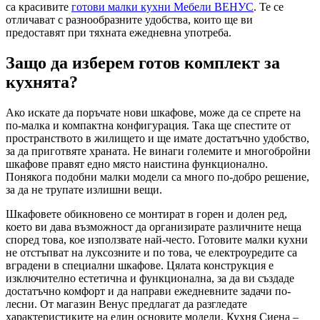
са красивите
готови малки кухни Мебели ВЕНУС
. Те се
отличават с разнообразните удобства, които ще ви
предоставят при тяхната ежедневна употреба.
Защо да изберем готов комплект за
кухнята?
Ако искате да поръчате нови шкафове, може да се спрете на
по-малка и компактна конфигурация. Така ще спестите от
пространството в жилището и ще имате достатъчно удобство,
за да приготвяте храната. Не винаги големите и многобройни
шкафове правят едно място наистина функционално.
Понякога подобни малки модели са много по-добро решение,
за да не трупате излишни вещи.
Шкафовете обикновено се монтират в горен и долен ред,
което ви дава възможност да организирате различните неща
според това, кое използвате най-често. Готовите малки кухни
не отстъпват на луксозните и по това, че електроуредите са
вградени в специални шкафове. Цялата конструкция е
изключително естетична и функционална, за да ви създаде
достатъчно комфорт и да направи ежедневните задачи по-
лесни. От магазин Венус предлагат да разгледате
характеристиките на един основите модели. Кухня Сиена –