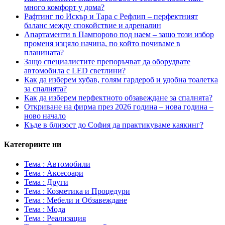
много комфорт у дома?
Рафтинг по Искър и Тара с Рефлип – перфектният
баланс между спокойствие и адреналин
Апартаменти в Пампорово под наем – защо този избор
променя изцяло начина, по който почиваме в
планината?
Защо специалистите препоръчват да оборудвате
автомобила с LED светлини?
Как да изберем хубав, голям гардероб и удобна тоалетка
за спалнята?
Как да изберем перфектното обзавеждане за спалнята?
Откриване на фирма през 2026 година – нова година –
ново начало
Къде в близост до София да практикуваме каякинг?
Категориите ни
Тема : Автомобили
Тема : Аксесоари
Тема : Други
Тема : Козметика и Процедури
Тема : Мебели и Обзавеждане
Тема : Мода
Тема : Реализация