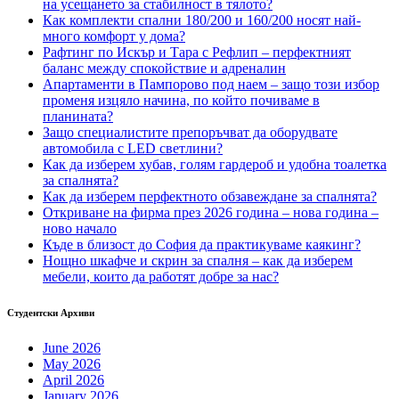
на усещането за стабилност в тялото?
Как комплекти спални 180/200 и 160/200 носят най-
много комфорт у дома?
Рафтинг по Искър и Тара с Рефлип – перфектният
баланс между спокойствие и адреналин
Апартаменти в Пампорово под наем – защо този избор
променя изцяло начина, по който почиваме в
планината?
Защо специалистите препоръчват да оборудвате
автомобила с LED светлини?
Как да изберем хубав, голям гардероб и удобна тоалетка
за спалнята?
Как да изберем перфектното обзавеждане за спалнята?
Откриване на фирма през 2026 година – нова година –
ново начало
Къде в близост до София да практикуваме каякинг?
Нощно шкафче и скрин за спалня – как да изберем
мебели, които да работят добре за нас?
Студентски Архиви
June 2026
May 2026
April 2026
January 2026