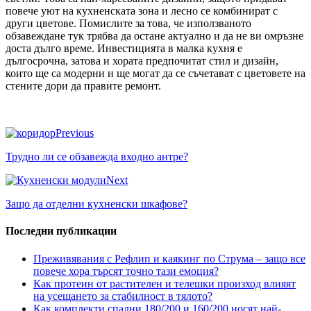
повече уют на кухненската зона и лесно се комбинират с
други цветове. Помислите за това, че използваното
обзавеждане тук трябва да остане актуално и да не ви омръзне
доста дълго време. Инвестицията в малка кухня е
дългосрочна, затова и хората предпочитат стил и дизайн,
които ще са модерни и ще могат да се съчетават с цветовете на
стените дори да правите ремонт.
Previous
Трудно ли се обзавежда входно антре?
Next
Защо да отделни кухненски шкафове?
Последни публикации
Преживявания с Рефлип и каякинг по Струма – защо все
повече хора търсят точно тази емоция?
Как протеин от растителен и телешки произход влияят
на усещането за стабилност в тялото?
Как комплекти спални 180/200 и 160/200 носят най-