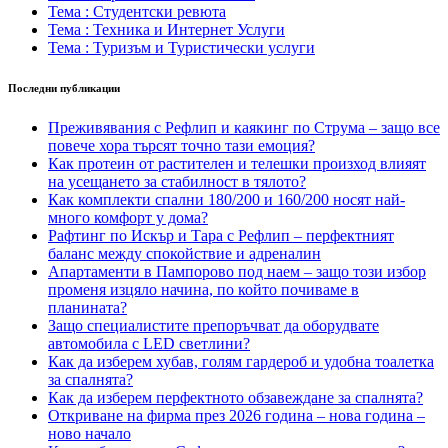
Тема : Студентски ревюта
Тема : Техника и Интернет Услуги
Тема : Туризъм и Туристически услуги
Последни публикации
Преживявания с Рефлип и каякинг по Струма – защо все
повече хора търсят точно тази емоция?
Как протеин от растителен и телешки произход влияят
на усещането за стабилност в тялото?
Как комплекти спални 180/200 и 160/200 носят най-
много комфорт у дома?
Рафтинг по Искър и Тара с Рефлип – перфектният
баланс между спокойствие и адреналин
Апартаменти в Пампорово под наем – защо този избор
променя изцяло начина, по който почиваме в
планината?
Защо специалистите препоръчват да оборудвате
автомобила с LED светлини?
Как да изберем хубав, голям гардероб и удобна тоалетка
за спалнята?
Как да изберем перфектното обзавеждане за спалнята?
Откриване на фирма през 2026 година – нова година –
ново начало