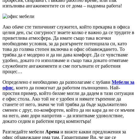
професия, свързана с гъвкаво работно време, или пък
изпълнява ангажиментите си от дома – надомна работа!
Ако обаче сте типичният служител, който прекарва в офиса
целия ден, със сигурност знаете колко е важно да се трудите в
приветлива атмосфера. Да имате също така всички
необходими условия, за да разгърнете потенциала си, като
това до голяма степен включва и офис обзавеждането. То
трябва да е модерно и да ни дава комфорт. Да се чувстваме
удобно, докато го използваме и също така докато отмятаме
служебните ангажименти и сме погълнати от работния
процес…
Определено е необходимо да разполагаме с хубави
Мебели за
офис
, които да помогнат да работим пълноценно. Най-
простия пример, който бихме могли да дадем в тази ситуация
е офис стола. Ако той не е удобен и нямате търпение да
станете от него, значи че той трябва да бъде задължително
сменен с друг, по-комфортен, който да ни кара да не се мъчим
на него, ами дори напротив – да изпитваме удоволствие,
докато седим и работим пред компютъра!
Разгледайте мебели
Арена
и вижте какви предложения за
офис обзавеждане има там. Гарантираме Ви, че ще се