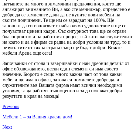
натъкнете на много примамливи предложения, които ще
ангажират вниманието Ви, а ако сте мениджър, определено е
добре да се замислите дали да не купите нови мебели на
своите подчинени. Те ще им се зарадват на 100%. Ще
започнат да ги използват с най-голямо удоволствие и ще се
почувстват ценени кадри. Със сигурност това ще се отрази
благоприятно и на работния процес, тъй като ако служителите
на която и да е фирма се радва на добри условия на труд, то и
резултатите от тяхна страна също ще бъдат добри. Вижте
мебели Арена още сега!
Започвайки от стола и завършвайки с най-дребния детайл от
офис обзавеждането, всеки един елемент си има своето
значение. Бюрото е също много важна част от това какви
мебели ще има в офиса, затова си помислете добре дали
служителите във Вашата фирма имат всички необходими
условия, за да работят пълноценно и за да покажат добри
резултати в края на месеца!
Previous
Мебели 1 – за Вашия красив дом!
Next