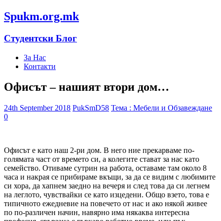
Spukm.org.mk
Студентски Блог
За Нас
Контакти
Офисът – нашият втори дом…
24th September 2018
PukSmD58
Тема : Мебели и Обзавеждане
0
Офисът е като наш 2-ри дом. В него ние прекарваме по-
голямата част от времето си, а колегите стават за нас като
семейство. Отиваме сутрин на работа, оставаме там около 8
часа и накрая се прибираме вкъщи, за да се видим с любимите
си хора, да хапнем заедно на вечеря и след това да си легнем
на леглото, чувствайки се като изцедени. Общо взето, това е
типичното ежедневие на повечето от нас и ако някой живее
по по-различен начин, навярно има някаква интересна