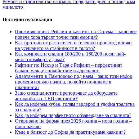
Ремонт и строителство на къща: Порядките днес и поглед към
миналото
Последни публикации
Преживявания с Рефлип и каякинг по Струма – защо все
повече хора търсят точно тази емоция?
Как протеин от растителен и телешки произход влияят
на усещането за стабилност в тялото?
Как комплекти спални 180/200 и 160/200 носят най-
много комфорт у дома?
Рафтинг по Искър и Тара с Рефлип – перфектният
баланс между спокойствие и адреналин
Апартаменти в Пампорово под наем – защо този избор
променя изцяло начина, по който почиваме в
планината?
Защо специалистите препоръчват да оборудвате
автомобила с LED светлини?
Как да изберем хубав, голям гардероб и удобна тоалетка
за спалнята?
Как да изберем перфектното обзавеждане за спалнята?
Откриване на фирма през 2026 година – нова година –
ново начало
Къде в близост до София да практикуваме каякинг?