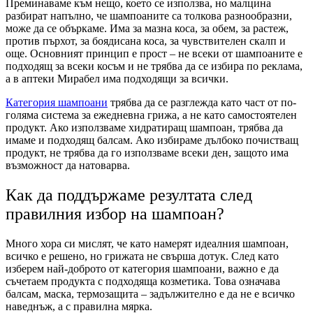
Преминаваме към нещо, което се използва, но малцина
разбират напълно, че шампоаните са толкова разнообразни,
може да се объркаме. Има за мазна коса, за обем, за растеж,
против пърхот, за боядисана коса, за чувствителен скалп и
още. Основният принцип е прост – не всеки от шампоаните е
подходящ за всеки косъм и не трябва да се избира по реклама,
а в аптеки Мирабел има подходящи за всички.
Категория шампоани
трябва да се разглежда като част от по-
голяма система за ежедневна грижа, а не като самостоятелен
продукт. Ако използваме хидратиращ шампоан, трябва да
имаме и подходящ балсам. Ако избираме дълбоко почистващ
продукт, не трябва да го използваме всеки ден, защото има
възможност да натоварва.
Как да поддържаме резултата след
правилния избор на шампоан?
Много хора си мислят, че като намерят идеалния шампоан,
всичко е решено, но грижата не свърша дотук. След като
изберем най-доброто от категория шампоани, важно е да
съчетаем продукта с подходяща козметика. Това означава
балсам, маска, термозащита – задължително е да не е всичко
наведнъж, а с правилна мярка.