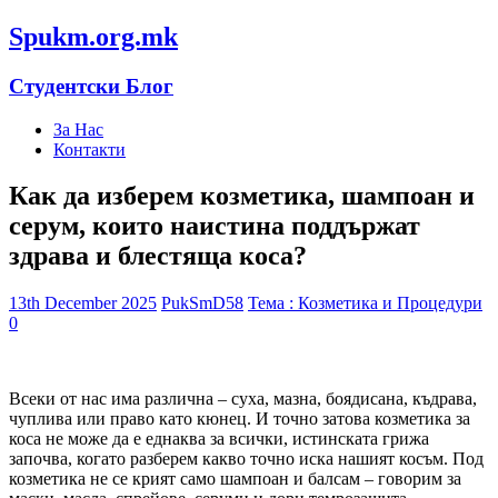
Spukm.org.mk
Студентски Блог
За Нас
Контакти
Как да изберем козметика, шампоан и
серум, които наистина поддържат
здрава и блестяща коса?
13th December 2025
PukSmD58
Тема : Козметика и Процедури
0
Всеки от нас има различна – суха, мазна, боядисана, къдрава,
чуплива или право като кюнец. И точно затова козметика за
коса не може да е еднаква за всички, истинската грижа
започва, когато разберем какво точно иска нашият косъм. Под
козметика не се крият само шампоан и балсам – говорим за