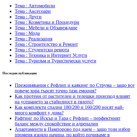
Тема : Автомобили
Тема : Аксесоари
Тема : Други
Тема : Козметика и Процедури
Тема : Мебели и Обзавеждане
Тема : Мода
Тема : Реализация
Тема : Строителство и Ремонт
Тема : Студентски ревюта
Тема : Техника и Интернет Услуги
Тема : Туризъм и Туристически услуги
Последни публикации
Преживявания с Рефлип и каякинг по Струма – защо все
повече хора търсят точно тази емоция?
Как протеин от растителен и телешки произход влияят
на усещането за стабилност в тялото?
Как комплекти спални 180/200 и 160/200 носят най-
много комфорт у дома?
Рафтинг по Искър и Тара с Рефлип – перфектният
баланс между спокойствие и адреналин
Апартаменти в Пампорово под наем – защо този избор
променя изцяло начина, по който почиваме в