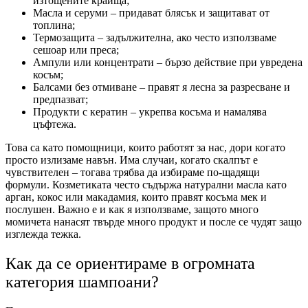
изтощените краища;
Масла и серуми – придават блясък и защитават от
топлина;
Термозащита – задължителна, ако често използваме
сешоар или преса;
Ампули или концентрати – бързо действие при увредена
косъм;
Балсами без отмиване – правят я лесна за разресване и
предпазват;
Продукти с кератин – укрепва косъма и намалява
цъфтежа.
Това са като помощници, които работят за нас, дори когато
просто излизаме навън. Има случаи, когато скалпът е
чувствителен – тогава трябва да избираме по-щадящи
формули. Козметиката често съдържа натурални масла като
арган, кокос или макадамия, които правят косъма мек и
послушен. Важно е и как я използваме, защото много
момичета нанасят твърде много продукт и после се чудят защо
изглежда тежка.
Как да се ориентираме в огромната
категория шампоани?