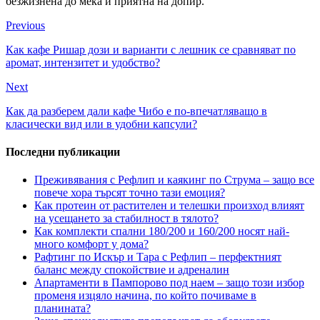
безжизнена до мека и приятна на допир.
Previous
Как кафе Ришар дози и варианти с лешник се сравняват по
аромат, интензитет и удобство?
Next
Как да разберем дали кафе Чибо е по-впечатляващо в
класически вид или в удобни капсули?
Последни публикации
Преживявания с Рефлип и каякинг по Струма – защо все
повече хора търсят точно тази емоция?
Как протеин от растителен и телешки произход влияят
на усещането за стабилност в тялото?
Как комплекти спални 180/200 и 160/200 носят най-
много комфорт у дома?
Рафтинг по Искър и Тара с Рефлип – перфектният
баланс между спокойствие и адреналин
Апартаменти в Пампорово под наем – защо този избор
променя изцяло начина, по който почиваме в
планината?