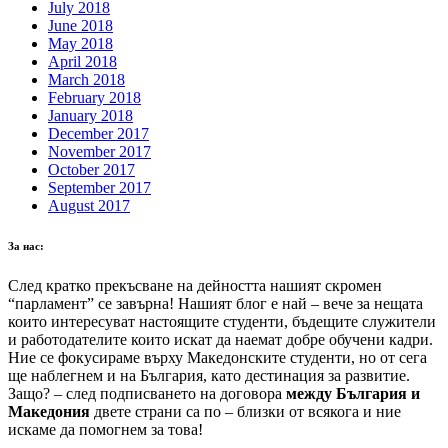
July 2018
June 2018
May 2018
April 2018
March 2018
February 2018
January 2018
December 2017
November 2017
October 2017
September 2017
August 2017
За нас:
След кратко прекъсване на дейността нашият скромен
“парламент” се завърна! Нашият блог е най – вече за нещата
които интересуват настоящите студенти, бъдещите служители
и работодателите които искат да наемат добре обучени кадри.
Ние се фокусираме върху Македонските студенти, но от сега
ще наблегнем и на България, като дестинация за развитие.
Защо? – след подписването на договора
между България и
Македония
двете страни са по – близки от всякога и ние
искаме да помогнем за това!