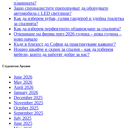
планината?
Защо специалистите препоръчват да оборудвате
автомобила с LED светлини?
Как да изберем хубав, голям гардероб и удобна тоалетка
за спалнята?
Как да изберем перфектното обзавеждане за спалнята?
Откриване на фирма през 2026 година – нова година –
ново начало
Къде в близост до София да практикуваме каякинг?
Нощно шкафче и скрин за спалня – как да изберем
мебели, които да работят добре за нас?
Студентски Архиви
June 2026
May 2026
April 2026
January 2026
December 2025
November 2025
October 2025
September 2025
July 2025
June 2025