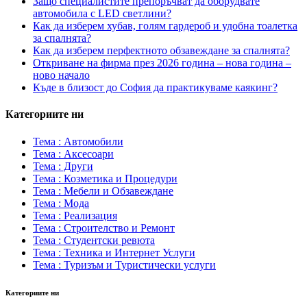
Защо специалистите препоръчват да оборудвате
автомобила с LED светлини?
Как да изберем хубав, голям гардероб и удобна тоалетка
за спалнята?
Как да изберем перфектното обзавеждане за спалнята?
Откриване на фирма през 2026 година – нова година –
ново начало
Къде в близост до София да практикуваме каякинг?
Категориите ни
Тема : Автомобили
Тема : Аксесоари
Тема : Други
Тема : Козметика и Процедури
Тема : Мебели и Обзавеждане
Тема : Мода
Тема : Реализация
Тема : Строителство и Ремонт
Тема : Студентски ревюта
Тема : Техника и Интернет Услуги
Тема : Туризъм и Туристически услуги
Категориите ни