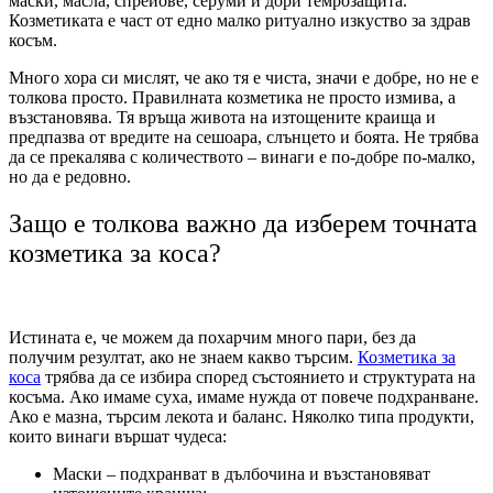
маски, масла, спрейове, серуми и дори темрозащита.
Козметиката е част от едно малко ритуално изкуство за здрав
косъм.
Много хора си мислят, че ако тя е чиста, значи е добре, но не е
толкова просто. Правилната козметика не просто измива, а
възстановява. Тя връща живота на изтощените краища и
предпазва от вредите на сешоара, слънцето и боята. Не трябва
да се прекалява с количеството – винаги е по-добре по-малко,
но да е редовно.
Защо е толкова важно да изберем точната
козметика за коса?
Истината е, че можем да похарчим много пари, без да
получим резултат, ако не знаем какво търсим.
Козметика за
коса
трябва да се избира според състоянието и структурата на
косъма. Ако имаме суха, имаме нужда от повече подхранване.
Ако е мазна, търсим лекота и баланс. Няколко типа продукти,
които винаги вършат чудеса:
Маски – подхранват в дълбочина и възстановяват