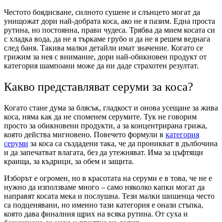
Честото боядисване, силното сушене и слънцето могат да
унищожат дори най-добрата коса, ако не я пазим. Една проста
рутина, но постоянна, прави чудеса. Трябва да мием косата си
с хладка вода, да не я търкаме грубо и да не я решем веднага
след баня. Такива малки детайли имат значение. Когато се
грижим за нея с внимание, дори най-обикновен продукт от
категория шампоани може да ни даде страхотен резултат.
Какво представляват серуми за коса?
Когато стане дума за блясък, гладкост и онова усещане за жива
коса, няма как да не споменем серумите. Тук не говорим
просто за обикновени продукти, а за концентрирана грижа,
която действа мигновено. Повечето формули в
категория
серуми
за коса са създадени така, че да проникват в дълбочина
и да запечатват влагата, без да утежняват. Има за цъфтящи
краища, за къдрици, за обем и защита.
Изборът е огромен, но в красотата на серуми е в това, че не е
нужно да използваме много – само няколко капки могат да
направят косата мека и послушна. Тези малки шишенца често
са подценявани, но именно тази категория е онази стъпка,
която дава финалния щрих на всяка рутина. От суха и