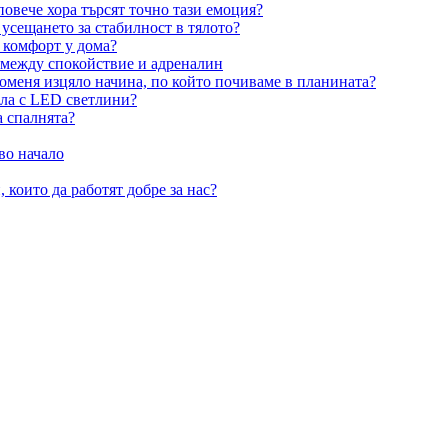
овече хора търсят точно тази емоция?
усещането за стабилност в тялото?
 комфорт у дома?
 между спокойствие и адреналин
оменя изцяло начина, по който почиваме в планината?
ила с LED светлини?
а спалнята?
во начало
 които да работят добре за нас?