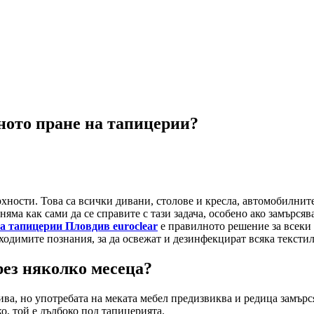
ното пране на тапицерии?
хности. Това са всички дивани, столове и кресла, автомобилнит
 няма как сами да се справите с тази задача, особено ако замърся
а тапицерии Пловдив euroclear
е правилното решение за всеки 
ходимите познания, за да освежат и дезинфекцират всяка тексти
рез няколко месеца?
ива, но употребата на меката мебел предизвиква и редица замър
ко, той е дълбоко под тапицерията.