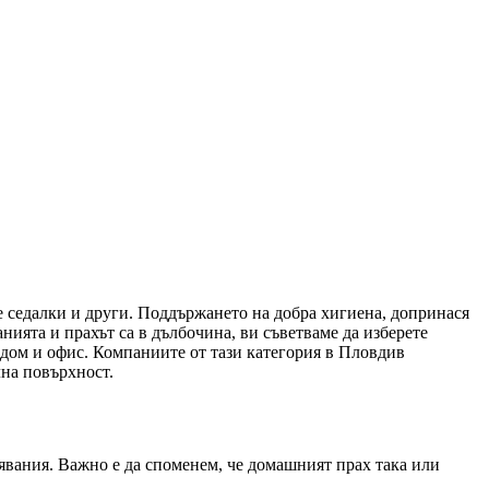
е седалки и други. Поддържането на добра хигиена, допринася
ванията и прахът са в дълбочина, ви съветваме да изберете
дом и офис. Компаниите от тази категория в Пловдив
лна повърхност.
сявания. Важно е да споменем, че домашният прах така или