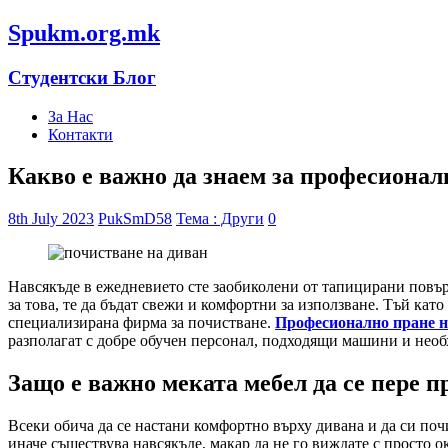
Spukm.org.mk
Студентски Блог
За Нас
Контакти
Какво е важно да знаем за професионал
8th July 2023
PukSmD58
Тема : Други
0
Навсякъде в ежедневието сте заобиколени от тапицирани повър
за това, те да бъдат свежи и комфортни за използване. Тъй като
специализирана фирма за почистване.
Професионално пране н
разполагат с добре обучен персонал, подходящи машини и необ
Защо е важно меката мебел да се пере п
Всеки обича да се настани комфортно върху дивана и да си поч
иначе съществува навсякъде, макар да не го виждате с просто о