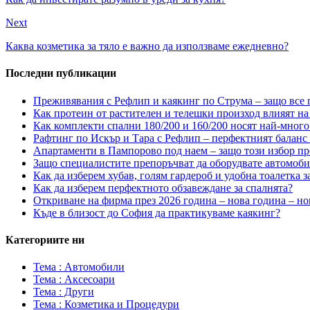
Next
Каква козметика за тяло е важно да използваме ежедневно?
Последни публикации
Преживявания с Рефлип и каякинг по Струма – защо все п
Как протеин от растителен и телешки произход влияят на 
Как комплекти спални 180/200 и 160/200 носят най-много
Рафтинг по Искър и Тара с Рефлип – перфектният баланс
Апартаменти в Пампорово под наем – защо този избор пр
Защо специалистите препоръчват да оборудвате автомоб
Как да изберем хубав, голям гардероб и удобна тоалетка з
Как да изберем перфектното обзавеждане за спалнята?
Откриване на фирма през 2026 година – нова година – но
Къде в близост до София да практикуваме каякинг?
Категориите ни
Тема : Автомобили
Тема : Аксесоари
Тема : Други
Тема : Козметика и Процедури