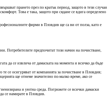
звършват прането през по кратък период, защото в тези случаи
скомфорт. Това е така, защото при сядане се вдига определено
професионалните фирми в Пловдив ще са ви от полза, като е
лни. Потребителите предпочитат този начин на почистване,
ата да се извлича от дамаската на момента и всичко да бъде
о те се осигуряват от компанията за почистване в Пловдив;
церията ще отнеме значително по-малко време, ако се
игиенизирана и уютна среда. Погрижете се всички дамаски
 да се намирате в Пловдив.