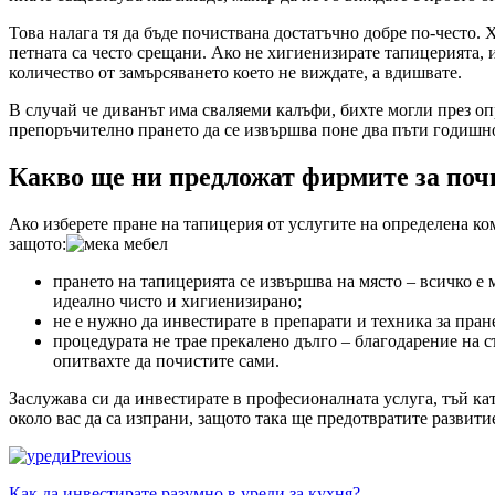
Това налага тя да бъде почиствана достатъчно добре по-често.
петната са често срещани. Ако не хигиенизирате тапицерията, 
количество от замърсяването което не виждате, а вдишвате.
В случай че диванът има сваляеми калъфи, бихте могли през оп
препоръчително прането да се извършва поне два пъти годишн
Какво ще ни предложат фирмите за поч
Ако изберете пране на тапицерия от услугите на определена ко
защото:
прането на тапицерията се извършва на място – всичко е 
идеално чисто и хигиенизирано;
не е нужно да инвестирате в препарати и техника за пран
процедурата не трае прекалено дълго – благодарение на 
опитвахте да почистите сами.
Заслужава си да инвестирате в професионалната услуга, тъй ка
около вас да са изпрани, защото така ще предотвратите развити
Previous
Как да инвестирате разумно в уреди за кухня?