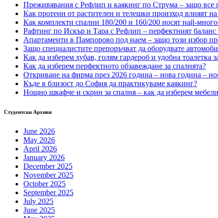
Преживявания с Рефлип и каякинг по Струма – защо все п
Как протеин от растителен и телешки произход влияят на 
Как комплекти спални 180/200 и 160/200 носят най-много
Рафтинг по Искър и Тара с Рефлип – перфектният баланс
Апартаменти в Пампорово под наем – защо този избор пр
Защо специалистите препоръчват да оборудвате автомоб
Как да изберем хубав, голям гардероб и удобна тоалетка з
Как да изберем перфектното обзавеждане за спалнята?
Откриване на фирма през 2026 година – нова година – но
Къде в близост до София да практикуваме каякинг?
Нощно шкафче и скрин за спалня – как да изберем мебели,
Студентски Архиви
June 2026
May 2026
April 2026
January 2026
December 2025
November 2025
October 2025
September 2025
July 2025
June 2025