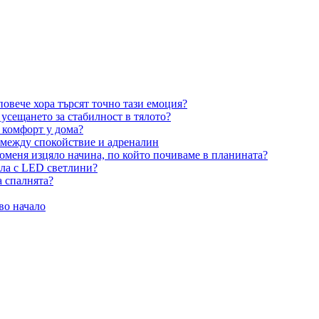
овече хора търсят точно тази емоция?
усещането за стабилност в тялото?
 комфорт у дома?
 между спокойствие и адреналин
оменя изцяло начина, по който почиваме в планината?
ила с LED светлини?
а спалнята?
во начало