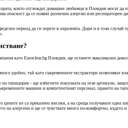
 Хората, които отглеждат домашни любимци в Пловдив могат да и
има опасност да се появят различни алергии или респираторен ди
ределен период да ги перете в пералнята. Дори и в този случай 
о.
истване?
мпания като Euroclear.bg Пловдив, ще останете максимално дово
много удобно, тъй като съвременните екстрактори позволяват влаг
е на тапицерия – ще избегнете покупката на тези артикули, защот
съвременните машини и компетентният персонал, прането на тапи
то цените не са прекалено високи, а на среща получавате една х
ето на алергени и ще се чувствате много по-комфортно, където и