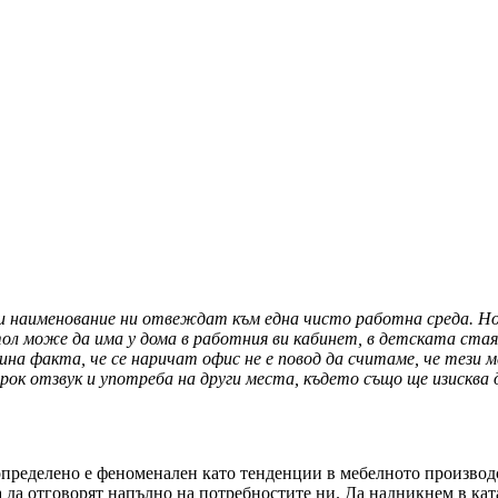
си наименование ни отвеждат към една чисто работна среда. 
тол може да има у дома в работния ви кабинет, в детската ста
тина факта, че се наричат офис не е повод да считаме, че тези 
к отзвук и употреба на други места, където също ще изисква 
пределено е феноменален като тенденции в мебелното производст
а да отговорят напълно на потребностите ни. Да надникнем в ка