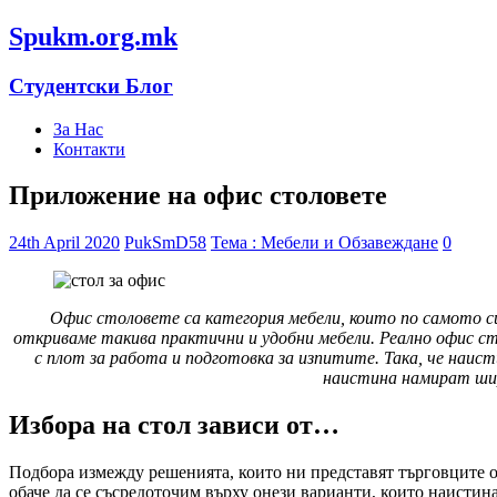
Spukm.org.mk
Студентски Блог
За Нас
Контакти
Приложение на офис столовете
24th April 2020
PukSmD58
Тема : Мебели и Обзавеждане
0
Офис столовете са категория мебели, които по самото 
откриваме такива практични и удобни мебели. Реално офис с
с плот за работа и подготовка за изпитите. Така, че наис
наистина намират широ
Избора на стол зависи от…
Подбора измежду решенията, които ни представят търговците о
обаче да се съсредоточим върху онези варианти, които наистин