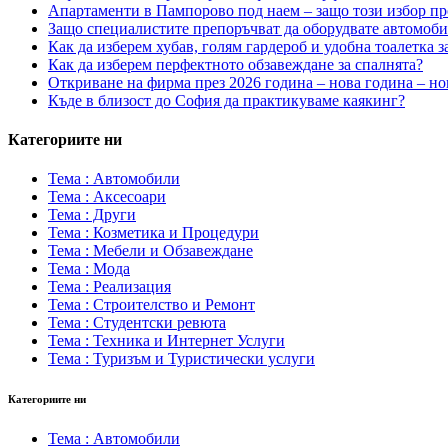
Апартаменти в Пампорово под наем – защо този избор пр
Защо специалистите препоръчват да оборудвате автомоб
Как да изберем хубав, голям гардероб и удобна тоалетка з
Как да изберем перфектното обзавеждане за спалнята?
Откриване на фирма през 2026 година – нова година – но
Къде в близост до София да практикуваме каякинг?
Категориите ни
Тема : Автомобили
Тема : Аксесоари
Тема : Други
Тема : Козметика и Процедури
Тема : Мебели и Обзавеждане
Тема : Мода
Тема : Реализация
Тема : Строителство и Ремонт
Тема : Студентски ревюта
Тема : Техника и Интернет Услуги
Тема : Туризъм и Туристически услуги
Категориите ни
Тема : Автомобили