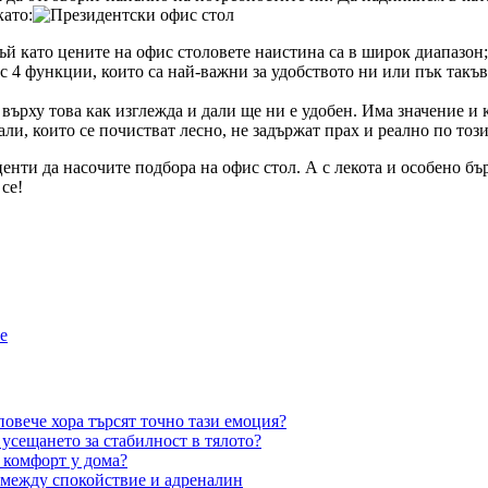
като:
ъй като цените на офис столовете наистина са в широк диапазон;
 с 4 функции, които са най-важни за удобството ни или пък такъ
върху това как изглежда и дали ще ни е удобен. Има значение и
али, които се почистват лесно, не задържат прах и реално по тоз
енти да насочите подбора на офис стол. А с лекота и особено бъ
се!
е
овече хора търсят точно тази емоция?
усещането за стабилност в тялото?
 комфорт у дома?
 между спокойствие и адреналин