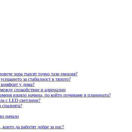
овече хора търсят точно тази емоция?
усещането за стабилност в тялото?
 комфорт у дома?
 между спокойствие и адреналин
оменя изцяло начина, по който почиваме в планината?
ила с LED светлини?
а спалнята?
во начало
 които да работят добре за нас?