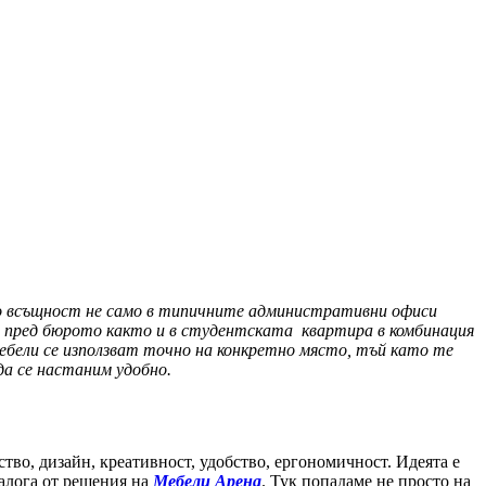
Но всъщност не само в типичните административни офиси
я пред бюрото както и в студентската квартира в комбинация
мебели се използват точно на конкретно място, тъй като те
да се настаним удобно.
во, дизайн, креативност, удобство, ергономичност. Идеята е
талога от решения на
Мебели Арена
. Тук попадаме не просто на