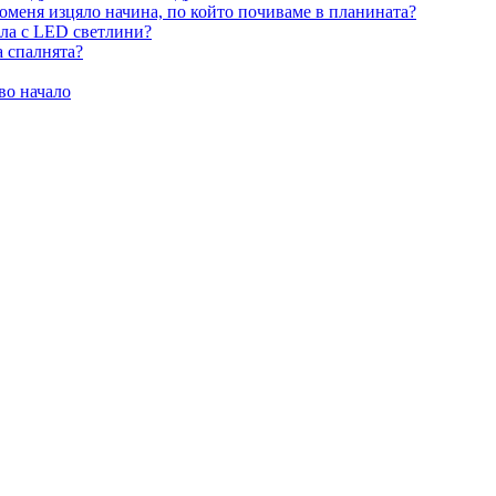
оменя изцяло начина, по който почиваме в планината?
ила с LED светлини?
а спалнята?
во начало