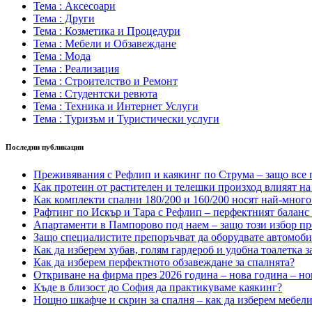
Тема : Аксесоари
Тема : Други
Тема : Козметика и Процедури
Тема : Мебели и Обзавеждане
Тема : Мода
Тема : Реализация
Тема : Строителство и Ремонт
Тема : Студентски ревюта
Тема : Техника и Интернет Услуги
Тема : Туризъм и Туристически услуги
Последни публикации
Преживявания с Рефлип и каякинг по Струма – защо все п
Как протеин от растителен и телешки произход влияят на 
Как комплекти спални 180/200 и 160/200 носят най-много
Рафтинг по Искър и Тара с Рефлип – перфектният баланс
Апартаменти в Пампорово под наем – защо този избор пр
Защо специалистите препоръчват да оборудвате автомоб
Как да изберем хубав, голям гардероб и удобна тоалетка з
Как да изберем перфектното обзавеждане за спалнята?
Откриване на фирма през 2026 година – нова година – но
Къде в близост до София да практикуваме каякинг?
Нощно шкафче и скрин за спалня – как да изберем мебели,