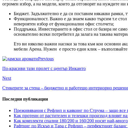
огромен избор, а на модели, които да отговорят на нуждите ни 
Бюджет. Задължително е да си поставим някакви рамки, т
Функционалност. Важно е да знаем какво търсим т.е стол
невероятен избор от функционални офис столчета;
Поддръжка. Инвестирането в офис стол се базира не само 
основателно всеки потребител да залага на такива матери
Ето ви няколко важни насоки за това към кои основни акц
мебели Арена. Нужен е просто един клик – възползвайте 
Previous
По-красиви тази пролет с център Инканто
Next
Стикерите за стена – бюджетно и работещо интериорно решени
Последни публикации
Преживявания с Рефлип и каякинг по Струма – защо все п
Как протеин от растителен и телешки произход влияят на 
Как комплекти спални 180/200 и 160/200 носят най-много
Рафтинг по Искър и Тара с Рефлип – перфектният баланс