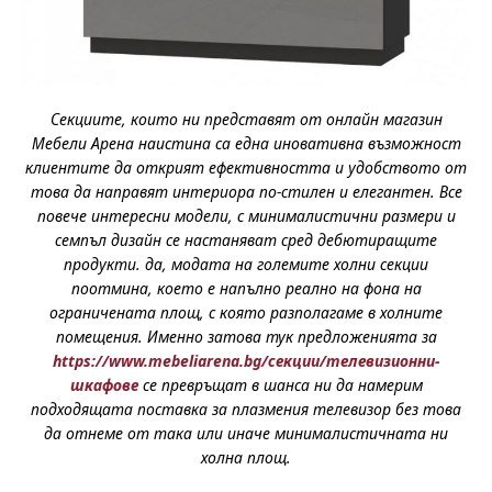
Секциите, които ни представят от онлайн магазин
Мебели Арена наистина са една иновативна възможност
клиентите да открият ефективността и удобството от
това да направят интериора по-стилен и елегантен. Все
повече интересни модели, с минималистични размери и
семпъл дизайн се настаняват сред дебютиращите
продукти. да, модата на големите холни секции
поотмина, което е напълно реално на фона на
ограничената площ, с която разполагаме в холните
помещения. Именно затова тук предложенията за
https://www.mebeliarena.bg/секции/телевизионни-
шкафове
се превръщат в шанса ни да намерим
подходящата поставка за плазмения телевизор без това
да отнеме от така или иначе минималистичната ни
холна площ.