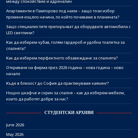
между спокойствие и адреналин
Апартаменти в Пампорово под наем – защо този избор
променя изцяло начина, по който почиваме в планината?
Защо специалистите препоръчват да оборудвате автомобила с
LED светлини?
Как да изберем хубав, голям гардероб и удобна тоалетка за
спалнята?
Как да изберем перфектното обзавеждане за спалнята?
Откриване на фирма през 2026 година – нова година – ново
начало
Къде в близост до София да практикуваме каякинг?
Нощно шкафче и скрин за спалня – как да изберем мебели,
които да работят добре за нас?
СТУДЕНТСКИ АРХИВИ
June 2026
May 2026