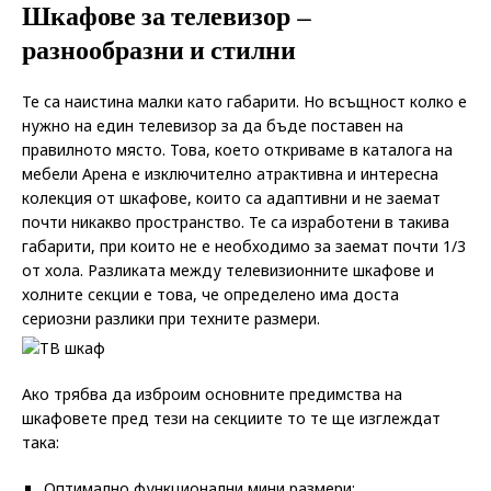
Шкафове за телевизор –
разнообразни и стилни
Те са наистина малки като габарити. Но всъщност колко е
нужно на един телевизор за да бъде поставен на
правилното място. Това, което откриваме в каталога на
мебели Арена е изключително атрактивна и интересна
колекция от шкафове, които са адаптивни и не заемат
почти никакво пространство. Те са изработени в такива
габарити, при които не е необходимо за заемат почти 1/3
от хола. Разликата между телевизионните шкафове и
холните секции е това, че определено има доста
сериозни разлики при техните размери.
Ако трябва да изброим основните предимства на
шкафовете пред тези на секциите то те ще изглеждат
така:
Оптимално функционални мини размери;