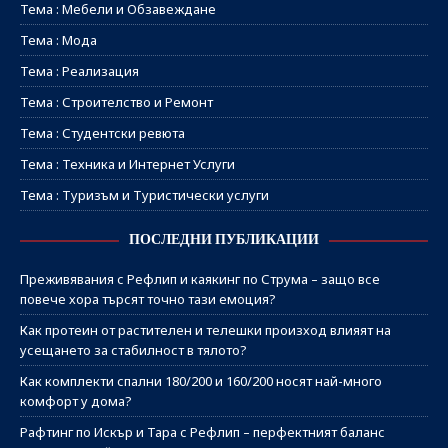
Тема : Мебели и Обзавеждане
Тема : Мода
Тема : Реализация
Тема : Строителство и Ремонт
Тема : Студентски ревюта
Тема : Техника и Интернет Услуги
Тема : Туризъм и Туристически услуги
ПОСЛЕДНИ ПУБЛИКАЦИИ
Преживявания с Рефлип и каякинг по Струма – защо все
повече хора търсят точно тази емоция?
Как протеин от растителен и телешки произход влияят на
усещането за стабилност в тялото?
Как комплекти спални 180/200 и 160/200 носят най-много
комфорт у дома?
Рафтинг по Искър и Тара с Рефлип – перфектният баланс