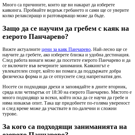
Много са причините, които ще ви накарат да изберете
каякинга. Пробвайте веднъж гребането и сами ще се уверите
колко релаксиращо и разтоварващо може да бъде.
Защо да се научим да гребем с каяк на
езерото Панчарево?
Вижте актуалните
цени за каяк Панчарево
. Най-лесно ще се
научите да гребете, ако изберете близка и удобна дестинация.
След работа винаги може да посетите езерото Панчарево и да
се включите във вечерните занимания. Каякингът е
увлекателен спорт, който ви помага да поддържате добра
физическа форма и да се отпуснете след напрегнатия ден.
Носете си подходящи дрехи и заповядайте в дните вторник,
сряда или четвъртък от 18:30 на езерото Панчарево. Мястото е
много подходящо за всеки, който иска да се научи да гребе и
няма никакъв опит. Така ще придобиете по-голяма увереност
и след време може да участвате в по-далечни и сложни
турове.
За кого са подходящи заниманията на
езерото Панчарево?