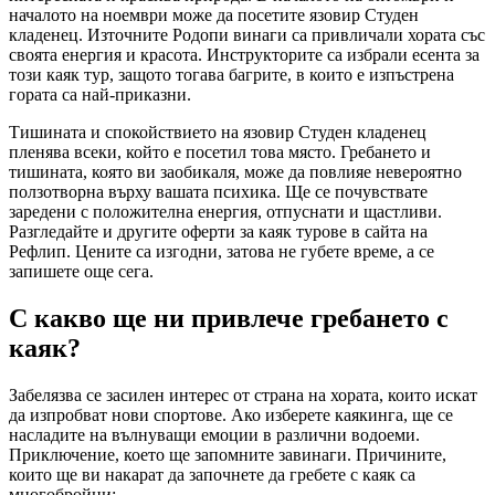
началото на ноември може да посетите язовир Студен
кладенец. Източните Родопи винаги са привличали хората със
своята енергия и красота. Инструкторите са избрали есента за
този каяк тур, защото тогава багрите, в които е изпъстрена
гората са най-приказни.
Тишината и спокойствието на язовир Студен кладенец
пленява всеки, който е посетил това място. Гребането и
тишината, която ви заобикаля, може да повлияе невероятно
ползотворна върху вашата психика. Ще се почувствате
заредени с положителна енергия, отпуснати и щастливи.
Разгледайте и другите оферти за каяк турове в сайта на
Рефлип. Цените са изгодни, затова не губете време, а се
запишете още сега.
С какво ще ни привлече гребането с
каяк?
Забелязва се засилен интерес от страна на хората, които искат
да изпробват нови спортове. Ако изберете каякинга, ще се
насладите на вълнуващи емоции в различни водоеми.
Приключение, което ще запомните завинаги. Причините,
които ще ви накарат да започнете да гребете с каяк са
многобройни: