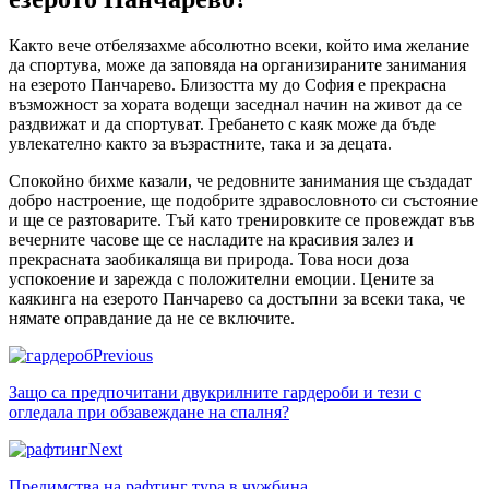
Както вече отбелязахме абсолютно всеки, който има желание
да спортува, може да заповяда на организираните занимания
на езерото Панчарево. Близостта му до София е прекрасна
възможност за хората водещи заседнал начин на живот да се
раздвижат и да спортуват. Гребането с каяк може да бъде
увлекателно както за възрастните, така и за децата.
Спокойно бихме казали, че редовните занимания ще създадат
добро настроение, ще подобрите здравословното си състояние
и ще се разтоварите. Тъй като тренировките се провеждат във
вечерните часове ще се насладите на красивия залез и
прекрасната заобикаляща ви природа. Това носи доза
успокоение и зарежда с положителни емоции. Цените за
каякинга на езерото Панчарево са достъпни за всеки така, че
нямате оправдание да не се включите.
Previous
Защо са предпочитани двукрилните гардероби и тези с
огледала при обзавеждане на спалня?
Next
Предимства на рафтинг тура в чужбина