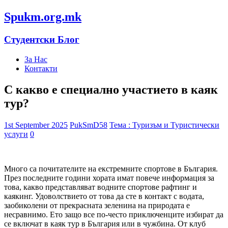
Spukm.org.mk
Студентски Блог
За Нас
Контакти
С какво е специално участието в каяк
тур?
1st September 2025
PukSmD58
Тема : Туризъм и Туристически
услуги
0
Много са почитателите на екстремните спортове в България.
През последните години хората имат повече информация за
това, какво представляват водните спортове рафтинг и
каякинг. Удоволствието от това да сте в контакт с водата,
заобиколени от прекрасната зеленина на природата е
несравнимо. Ето защо все по-често приключенците избират да
се включат в каяк тур в България или в чужбина. От клуб