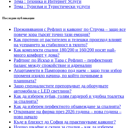
Тема : Техника и Интернет Услуги
Тема : Туризъм и Туристически услуги
Последни публикации
Преживявания с Рефлип и каякинг по Струма – защо все
повече хора търсят точно тази емоция?
Как протеин от растителен и телешки произход влияят
на усещането за стабилност в тялото?
Как комплекти спални 180/200 и 160/200 носят най-
много комфорт у дома?
Рафтинг по Искър и Тара с Рефлип – перфектният
баланс между спокойствие и адреналин
Апартаменти в Пампорово под наем – защо този избор
променя изцяло начина, по който почиваме в
планината?
Защо специалистите препоръчват да оборудвате
автомобила с LED светлини?
Как да изберем хубав, голям гардероб и удобна тоалетка
за спалнята?
Как да изберем перфектното обзавеждане за спалнята?
Откриване на фирма през 2026 година – нова година –
ново начало
Къде в близост до София да практикуваме каякинг?
Нощно шкафче и скрин за спалня – как да изберем