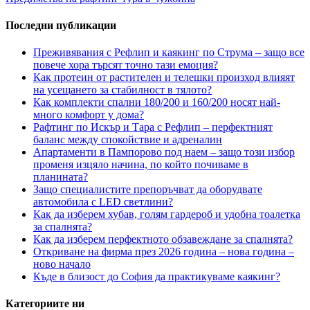
Последни публикации
Преживявания с Рефлип и каякинг по Струма – защо все
повече хора търсят точно тази емоция?
Как протеин от растителен и телешки произход влияят
на усещането за стабилност в тялото?
Как комплекти спални 180/200 и 160/200 носят най-
много комфорт у дома?
Рафтинг по Искър и Тара с Рефлип – перфектният
баланс между спокойствие и адреналин
Апартаменти в Пампорово под наем – защо този избор
променя изцяло начина, по който почиваме в
планината?
Защо специалистите препоръчват да оборудвате
автомобила с LED светлини?
Как да изберем хубав, голям гардероб и удобна тоалетка
за спалнята?
Как да изберем перфектното обзавеждане за спалнята?
Откриване на фирма през 2026 година – нова година –
ново начало
Къде в близост до София да практикуваме каякинг?
Категориите ни