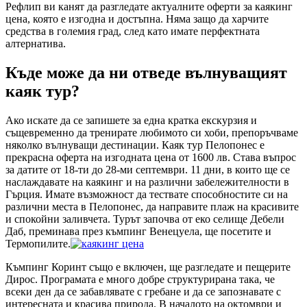
Рефлип ви канят да разгледате актуалните оферти за каякинг
цена, която е изгодна и достъпна. Няма защо да харчите
средства в големия град, след като имате перфектната
алтернатива.
Къде може да ни отведе вълнуващият
каяк тур?
Ако искате да се запишете за една кратка екскурзия и
същевременно да тренирате любимото си хоби, препоръчваме
няколко вълнуващи дестинации. Каяк тур Пелопонес е
прекрасна оферта на изгодната цена от 1600 лв. Става въпрос
за датите от 18-ти до 28-ми септември. 11 дни, в които ще се
наслаждавате на каякинг и на различни забележителности в
Гърция. Имате възможност да тествате способностите си на
различни места в Пелопонес, да направите плаж на красивите
и спокойни заливчета. Турът започва от еко селище Дебели
Даб, преминава през къмпинг Венецуела, ще посетите и
Термопилите.
Къмпинг Коринт също е включен, ще разгледате и пещерите
Дирос. Програмата е много добре структурирана така, че
всеки ден да се забавлявате с гребане и да се запознавате с
интересната и красива природа. В началото на октомври и