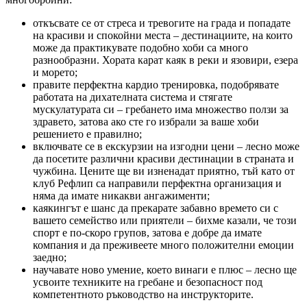
откъсвате се от стреса и тревогите на града и попадате
на красиви и спокойни места – дестинациите, на които
може да практикувате подобно хоби са много
разнообразни. Хората карат каяк в реки и язовири, езера
и морето;
правите перфектна кардио тренировка, подобрявате
работата на дихателната система и стягате
мускулатурата си – гребането има множество ползи за
здравето, затова ако сте го избрали за ваше хоби
решението е правилно;
включвате се в екскурзии на изгодни цени – лесно може
да посетите различни красиви дестинации в страната и
чужбина. Цените ще ви изненадат приятно, тъй като от
клуб Рефлип са направили перфектна организация и
няма да имате никакви ангажименти;
каякингът е шанс да прекарате забавно времето си с
вашето семейство или приятели – бихме казали, че този
спорт е по-скоро групов, затова е добре да имате
компания и да преживеете много положителни емоции
заедно;
научавате ново умение, което винаги е плюс – лесно ще
усвоите техниките на гребане и безопасност под
компетентното ръководство на инструкторите.