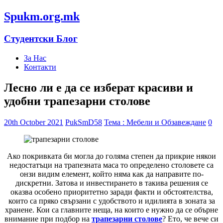
Spukm.org.mk
Студентски Блог
За Нас
Контакти
Лесно ли е да се изберат красиви и
удобни трапезарни столове
20th October 2021
PukSmD58
Тема : Мебели и Обзавеждане
0
Ако покривката би могла до голяма степен да прикрие някои
недостатъци на трапезната маса то определено столовете са
онзи видим елемент, който няма как да направите по-
дискретни. Затова и инвестирането в такива решения се
оказва особено приоритетно заради факти и обстоятелства,
които са пряко свързани с удобството и идилията в зоната за
хранене. Кои са главните неща, на които е нужно да се обърне
внимание при подбор на
трапезарни столове
? Ето, че вече си