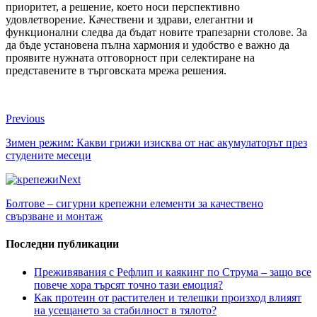
приоритет, а решение, което носи перспективно
удовлетворение. Качествени и здрави, елегантни и
функционални следва да бъдат новите трапезарни столове. За
да бъде установена пълна хармония и удобство е важно да
проявите нужната отговорност при селектиране на
представените в търговската мрежа решения.
Previous
Зимен режим: Какви грижи изисква от нас акумулаторът през
студените месеци
Next
Болтове – сигурни крепежни елементи за качествено
свързване и монтаж
Последни публикации
Преживявания с Рефлип и каякинг по Струма – защо все
повече хора търсят точно тази емоция?
Как протеин от растителен и телешки произход влияят
на усещането за стабилност в тялото?