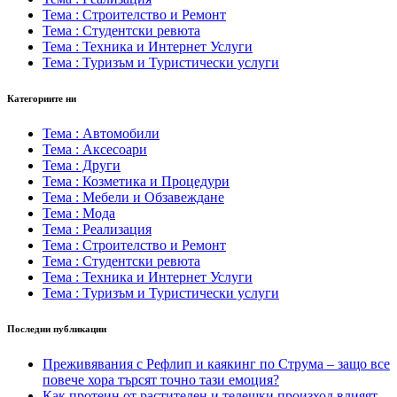
Тема : Строителство и Ремонт
Тема : Студентски ревюта
Тема : Техника и Интернет Услуги
Тема : Туризъм и Туристически услуги
Категориите ни
Тема : Автомобили
Тема : Аксесоари
Тема : Други
Тема : Козметика и Процедури
Тема : Мебели и Обзавеждане
Тема : Мода
Тема : Реализация
Тема : Строителство и Ремонт
Тема : Студентски ревюта
Тема : Техника и Интернет Услуги
Тема : Туризъм и Туристически услуги
Последни публикации
Преживявания с Рефлип и каякинг по Струма – защо все
повече хора търсят точно тази емоция?
Как протеин от растителен и телешки произход влияят