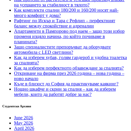
на усещането за стабилност в тялото?
Как комплекти спални 180/200 и 160/200 носят най-
много комфорт у дома?
Рафтинг по Искър и Тара с Рефлип – перфектният
баланс между спокойствие и адреналин
Апартаменти в Пампорово под наем – защо този избор
променя изцяло начина, по който почиваме в
планината?
Защо специалистите препоръчват да оборудвате
автомобила с LED светлини?
Как да изберем хубав, голям гардероб и удобна тоалетка
за спалнята?
Как да изберем перфектното обзавеждане за спалнята?
Откриване на фирма през 2026 година – нова година –
ново начало
Къде в близост до София да практикуваме каякинг?
Нощно шкафче и скрин за спалня – как да изберем
мебели, които да работят добре за нас?
Студентски Архиви
June 2026
May 2026
April 2026