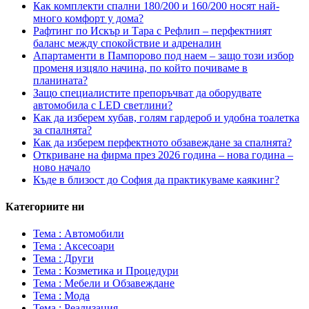
Как комплекти спални 180/200 и 160/200 носят най-
много комфорт у дома?
Рафтинг по Искър и Тара с Рефлип – перфектният
баланс между спокойствие и адреналин
Апартаменти в Пампорово под наем – защо този избор
променя изцяло начина, по който почиваме в
планината?
Защо специалистите препоръчват да оборудвате
автомобила с LED светлини?
Как да изберем хубав, голям гардероб и удобна тоалетка
за спалнята?
Как да изберем перфектното обзавеждане за спалнята?
Откриване на фирма през 2026 година – нова година –
ново начало
Къде в близост до София да практикуваме каякинг?
Категориите ни
Тема : Автомобили
Тема : Аксесоари
Тема : Други
Тема : Козметика и Процедури
Тема : Мебели и Обзавеждане
Тема : Мода
Тема : Реализация