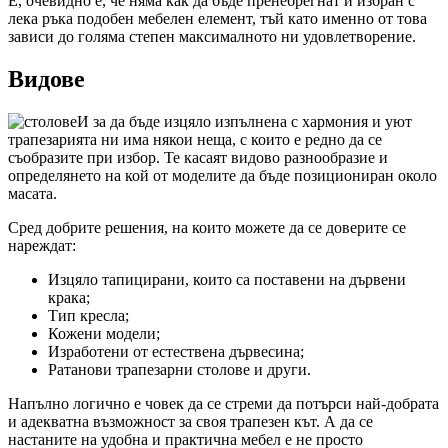
Е, очевидно е, че няма как да бъде пренебрегнат и избран с
лека ръка подобен мебелен елемент, тъй като именно от това
зависи до голяма степен максималното ни удовлетворение.
Видове
И за да бъде изцяло изпълнена с хармония и уют
трапезарията ни има някои неща, с които е редно да се
съобразите при избор. Те касаят видово разнообразие и
определянето на кой от моделите да бъде позициониран около
масата.
Сред добрите решения, на които можете да се доверите се
нареждат:
Изцяло тапицирани, които са поставени на дървени
крака;
Тип кресла;
Кожени модели;
Изработени от естествена дървесина;
Ратанови трапезарни столове и други.
Напълно логично е човек да се стреми да потърси най-добрата
и адекватна възможност за своя трапезен кът. А да се
настаните на удобна и практична мебел е не просто