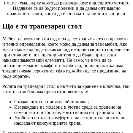
имаме тема, върху която да разсъждаваме в днешното четиво.
Надяваме се да бъдем полезни и да дадем оптимално
правилни насоки, които да използвате за личните си цели.
Що е то трапезарен стол
Мебел, на която хората сядат за да се хранят – ето го краткото
и точно определение, което може да дадем за тази мебел. Ако
масата може да бъде някакъв вид импровизация то определено
при столовете не е препоръчително да бъдат прилагани
някакви заместващи елементи. Не само, че няма да се
постигне желания комфорт и удобство, но на практика има
твърде голяма вероятност ефекта, който ще се предизвика да
бъде обратен.
Ролята на трапезария стол в кътчето за хранене е ключова, тъй
като тази мебел има пряко отношение към:
Създаването на приятна обстановка;
Изграждане на модерна и уютна среда за хранене на
семейството и гостите, които каним на трапезата си;
Удобство и пълен комфорт за да се постигне оптимална
наслада от консумираната храна.