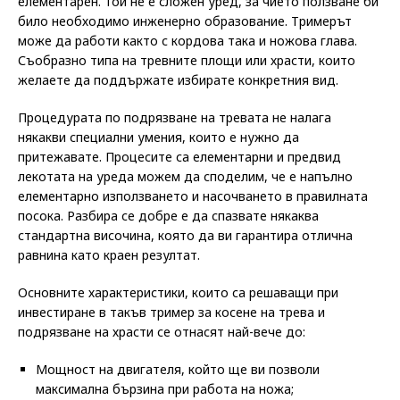
елементарен. Той не е сложен уред, за чието ползване би
било необходимо инженерно образование. Тримерът
може да работи както с кордова така и ножова глава.
Съобразно типа на тревните площи или храсти, които
желаете да поддържате избирате конкретния вид.
Процедурата по подрязване на тревата не налага
някакви специални умения, които е нужно да
притежавате. Процесите са елементарни и предвид
лекотата на уреда можем да споделим, че е напълно
елементарно използването и насочването в правилната
посока. Разбира се добре е да спазвате някаква
стандартна височина, която да ви гарантира отлична
равнина като краен резултат.
Основните характеристики, които са решаващи при
инвестиране в такъв тример за косене на трева и
подрязване на храсти се отнасят най-вече до:
Мощност на двигателя, който ще ви позволи
максимална бързина при работа на ножа;