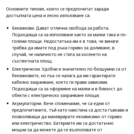
Основните типове, които се предпочитат заради
достъпната цена и лесно използване са:
Бензинови. Дават отлична свобода за работа.
Подходящи са за използване както за малки така и по-
големи площи. Недостатъка им е в това, че винаги
трябва да имате под ръка гориво за доливане, в
случай, че наличното не стига за косенето на
съответната площ;
Електрически. Удобни и значително по-безшумни са от
бензиновите, но пък се налага да им гарантирате
кабелно захранване, което ги прави зависими.
Подходящи са за оформяне на малки и в близост до
обекти с електрическо захранване площи;
Акумулаторни. Вече споменахме, че са едни от
предпочитаните, тъй като наистина са доста гъвкави и
позволяващи да маневрирате независимо от гориво
или електричество. Батериите им са достатъчно
мощни за да можете да се възползвате от