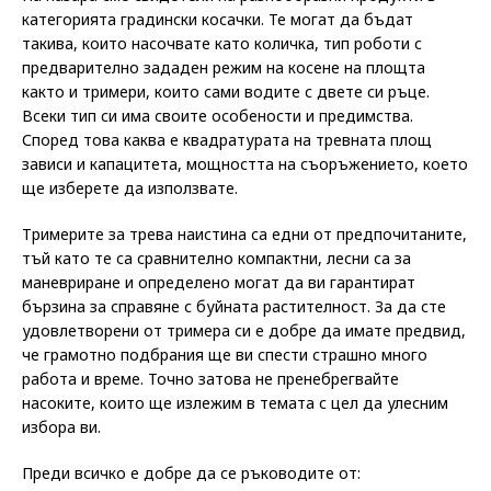
категорията градински косачки. Те могат да бъдат
такива, които насочвате като количка, тип роботи с
предварително зададен режим на косене на площта
както и тримери, които сами водите с двете си ръце.
Всеки тип си има своите особености и предимства.
Според това каква е квадратурата на тревната площ
зависи и капацитета, мощността на съоръжението, което
ще изберете да използвате.
Тримерите за трева наистина са едни от предпочитаните,
тъй като те са сравнително компактни, лесни са за
маневриране и определено могат да ви гарантират
бързина за справяне с буйната растителност. За да сте
удовлетворени от тримера си е добре да имате предвид,
че грамотно подбрания ще ви спести страшно много
работа и време. Точно затова не пренебрегвайте
насоките, които ще излежим в темата с цел да улесним
избора ви.
Преди всичко е добре да се ръководите от: