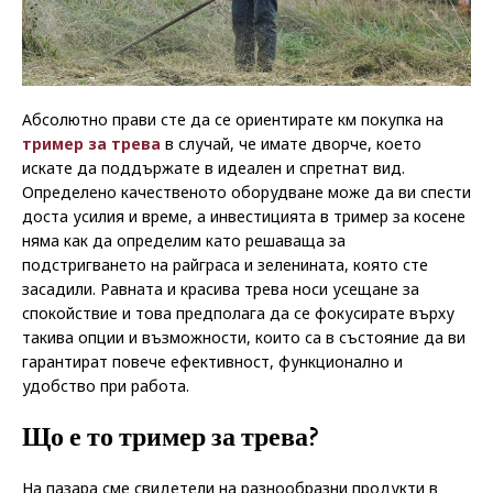
Абсолютно прави сте да се ориентирате км покупка на
тример за трева
в случай, че имате дворче, което
искате да поддържате в идеален и спретнат вид.
Определено качественото оборудване може да ви спести
доста усилия и време, а инвестицията в тример за косене
няма как да определим като решаваща за
подстригването на райграса и зеленината, която сте
засадили. Равната и красива трева носи усещане за
спокойствие и това предполага да се фокусирате върху
такива опции и възможности, които са в състояние да ви
гарантират повече ефективност, функционално и
удобство при работа.
Що е то тример за трева?
На пазара сме свидетели на разнообразни продукти в