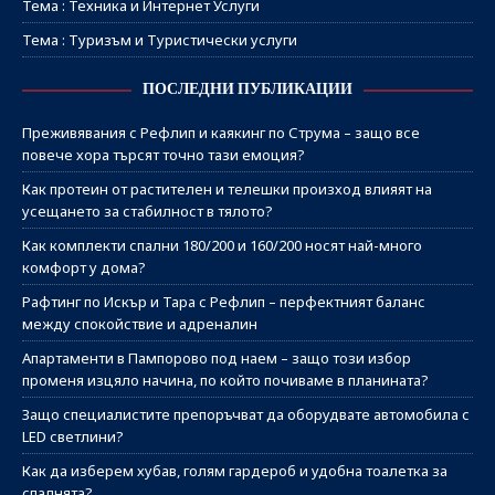
Тема : Техника и Интернет Услуги
Тема : Туризъм и Туристически услуги
ПОСЛЕДНИ ПУБЛИКАЦИИ
Преживявания с Рефлип и каякинг по Струма – защо все
повече хора търсят точно тази емоция?
Как протеин от растителен и телешки произход влияят на
усещането за стабилност в тялото?
Как комплекти спални 180/200 и 160/200 носят най-много
комфорт у дома?
Рафтинг по Искър и Тара с Рефлип – перфектният баланс
между спокойствие и адреналин
Апартаменти в Пампорово под наем – защо този избор
променя изцяло начина, по който почиваме в планината?
Защо специалистите препоръчват да оборудвате автомобила с
LED светлини?
Как да изберем хубав, голям гардероб и удобна тоалетка за
спалнята?