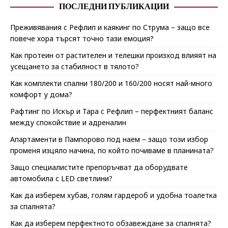
ПОСЛЕДНИ ПУБЛИКАЦИИ
Преживявания с Рефлип и каякинг по Струма – защо все
повече хора търсят точно тази емоция?
Как протеин от растителен и телешки произход влияят на
усещането за стабилност в тялото?
Как комплекти спални 180/200 и 160/200 носят най-много
комфорт у дома?
Рафтинг по Искър и Тара с Рефлип – перфектният баланс
между спокойствие и адреналин
Апартаменти в Пампорово под наем – защо този избор
променя изцяло начина, по който почиваме в планината?
Защо специалистите препоръчват да оборудвате
автомобила с LED светлини?
Как да изберем хубав, голям гардероб и удобна тоалетка
за спалнята?
Как да изберем перфектното обзавеждане за спалнята?