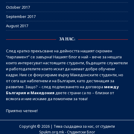
October 2017
September 2017
August 2017
ЗА НАС:
След кратко прекъсване на дейността нашият скромен
“парламент” се завърна! Нашият блог е най – вече за нещата
които интересуват настоящите студенти, бъдещите служители
и работодателите които искат да наемат добре обучени
кадри. Ние се фокусираме върху Македонските студенти, но
от сега ще наблегнем и на България, като дестинация за
развитие. Защо? – след подписването на договора
между
България и Македония
двете страни са по – близки от
всякога и ние искаме да помогнем за това!
Приятно четене!
Copyright © 2026 | Тема създадена за нас, от студенти
Spukm.org.mk - Студентски Блог