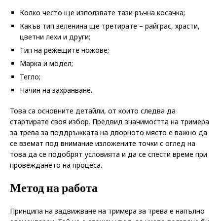
Колко често ще използвате тази ръчна косачка;
Какъв тип зеленина ще третирате – райграс, храсти,
цветни лехи и други;
Тип на режещите ножове;
Марка и модел;
Тегло;
Начин на захранване.
Това са основните детайли, от които следва да
стартирате своя избор. Предвид значимостта на тримера
за трева за поддръжката на дворното място е важно да
се вземат под внимание изложените точки с оглед на
това да се подобрят условията и да се спести време при
провеждането на процеса.
Метод на работа
Принципа на задвижване на тримера за трева е напълно