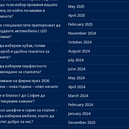
ащо този избор променя изцяло
May 2025
на, по който почиваме в
April 2025
нината?
February 2025
о специалистите препоръчват да
рудвате автомобила с LED
November 2024
тлини?
October 2024
 да изберем хубав, голям
August 2024
дероб и удобна тоалетка за
лнята?
July 2024
 да изберем перфектното
June 2024
авеждане за спалнята?
May 2024
риване на фирма през 2026
на – нова година – ново начало
April 2024
е в близост до София да
March 2024
ктикуваме каякинг?
February 2024
но шкафче и скрин за спалня –
January 2024
 да изберем мебели, които да
отят добре за нас?
December 2023