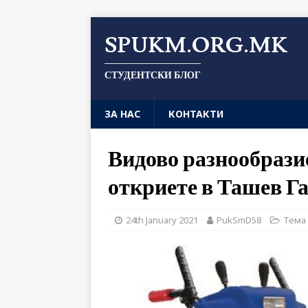
SPUKM.ORG.MK
СТУДЕНТСКИ БЛОГ
ЗА НАС
КОНТАКТИ
Видово разнообрази
откриете в Ташев Г
24th January 2021
PukSmD58
Тема 