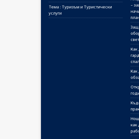
– з
Тема : Туризъм и Туристически
начи
услуги
пла
Защ
обо
све
Как
гар
спа
Как
обз
Отк
годи
Къд
пра
Нощ
как
раб