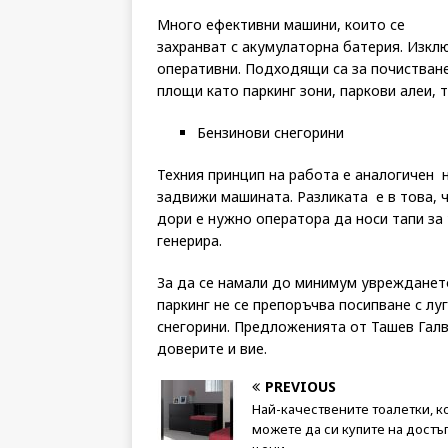
Много ефективни машини, които се
захранват с акумулаторна батерия. Изкл
оперативни. Подходящи са за почистване
площи като паркинг зони, паркови алеи, т
Бензинови снегорини
Техния принцип на работа е аналогичен н
задвижи машината. Разликата е в това, 
дори е нужно оператора да носи тапи за 
генерира.
За да се намали до минимум увреждането
паркинг не се препоръчва посипване с луг
снегорини. Предложенията от Ташев Галв
доверите и вие.
PREVIOUS
Най-качествените тоалетки, к
можете да си купите на достъ