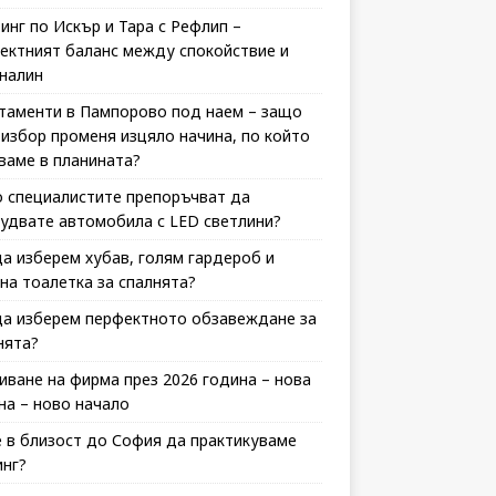
инг по Искър и Тара с Рефлип –
ектният баланс между спокойствие и
налин
таменти в Пампорово под наем – защо
 избор променя изцяло начина, по който
ваме в планината?
 специалистите препоръчват да
удвате автомобила с LED светлини?
да изберем хубав, голям гардероб и
на тоалетка за спалнята?
да изберем перфектното обзавеждане за
нята?
иване на фирма през 2026 година – нова
на – ново начало
 в близост до София да практикуваме
инг?