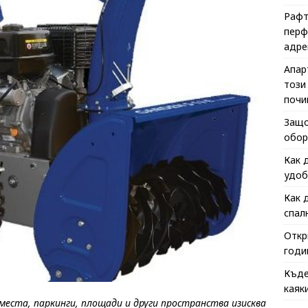
Рафт
перф
адре
Апар
този
почи
Защо
обор
Как 
удоб
Как 
спал
Откр
годи
Къде
каяк
места, паркинги, площади и други пространства изисква