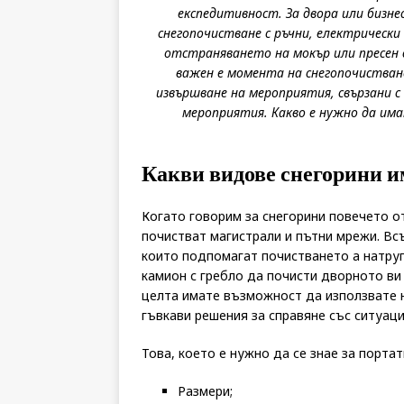
експедитивност. За двора или бизне
снегопочистване с ръчни, електрически
отстраняването на мокър или пресен 
важен е момента на снегопочистван
извършване на мероприятия, свързани с
мероприятия. Какво е нужно да има
Какви видове снегорини и
Когато говорим за снегорини повечето от
почистват магистрали и пътни мрежи. Вс
които подпомагат почистването а натруп
камион с гребло да почисти дворното ви 
целта имате възможност да използвате н
гъвкави решения за справяне със ситуаци
Това, което е нужно да се знае за портат
Размери;