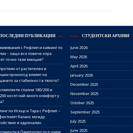
ПОСЛЕДНИ ПУБЛИКАЦИИ
СТУДЕНТСКИ АРХИВИ
живявания с Рефлип и каякинг по
June 2026
ума – защо все повече хора
May 2026
сят точно тази емоция?
April 2026
протеин от растителен и
ешки произход влияят на
January 2026
щането за стабилност в тялото?
December 2025
комплекти спални 180/200 и
November 2025
/200 носят най-много комфорт у
а?
October 2025
инг по Искър и Тара с Рефлип –
September 2025
фектният баланс между
July 2025
койствие и адреналин
June 2025
ртаменти в Пампорово под наем