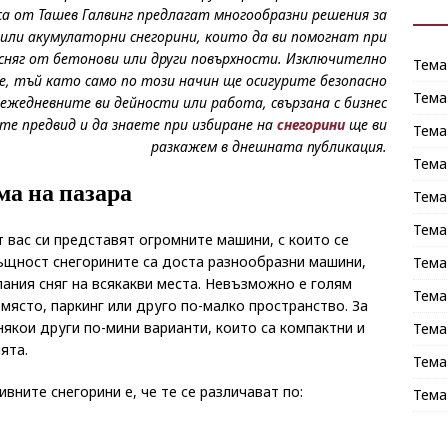
са от Ташев Галвинг предлагат многообразни решения за
 или акумулаторни снегорини, които да ви помогнат при
сняг от бетонови или други повърхности. Изключително
Тема
е, тъй като само по този начин ще осигурите безопасно
Тема
 ежедневните ви дейности или работа, свързана с бизнес
те предвид и да знаете при избиране на
снегорини
ще ви
Тема
разкажем в днешната публикация.
Тема
ма на пазара
Тема
Тема
 вас си представят огромните машини, с които се
ъщност снегорините са доста разнообразни машини,
Тема
ания сняг на всякакви места. Невъзможно е голям
Тема
място, паркинг или друго по-малко пространство. За
якои други по-мини варианти, които са компактни и
Тема
ята.
Тема
ивните снегорини е, че те се различават по:
Тема