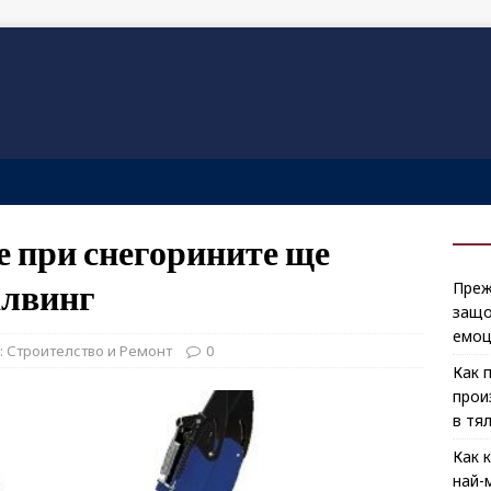
е при снегорините ще
алвинг
Преж
защо
емоц
: Строителство и Ремонт
0
Как 
прои
в тя
Как 
най-