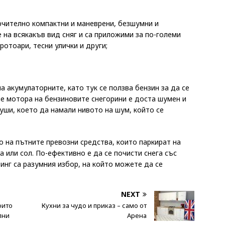
ючително компактни и маневрени, безшумни и
 на всякакъв вид сняг и са приложими за по-големи
ротоари, тесни улички и други;
а акумулаторните, като тук се ползва бензин за да се
че мотора на бензиновите снегорини е доста шумен и
уши, което да намали нивото на шум, който се
 на пътните превозни средства, които паркират на
а или сол. По-ефективно е да се почисти снега със
инг са разумния избор, на който можете да се
NEXT
оито
Кухни за чудо и приказ – само от
пни
Арена