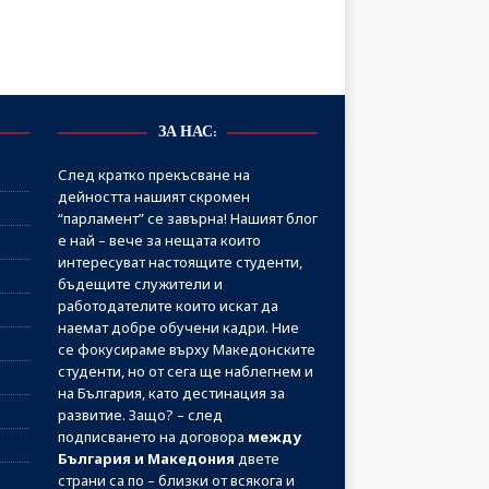
ЗА НАС:
След кратко прекъсване на
дейността нашият скромен
“парламент” се завърна! Нашият блог
е най – вече за нещата които
интересуват настоящите студенти,
бъдещите служители и
работодателите които искат да
наемат добре обучени кадри. Ние
се фокусираме върху Македонските
студенти, но от сега ще наблегнем и
на България, като дестинация за
развитие. Защо? – след
подписването на договора
между
България и Македония
двете
страни са по – близки от всякога и