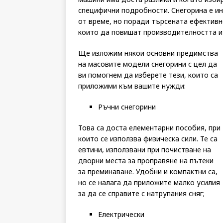
специфични подробности. Снегорина е ин
от време, но поради търсената ефективн
които да повишат производителността и
Ще изложим някои основни предимства
на масовите модели снегорини с цел да
ви помогнем да изберете тези, които са
приложими към вашите нужди:
Ръчни снегорини
Това са доста елементарни пособия, при
които се използва физическа сили. Те са
евтини, използвани при почистване на
дворни места за проправяне на пътеки
за преминаване. Удобни и компактни са,
но се налага да приложите малко усилия
за да се справите с натрупания сняг;
Електрически