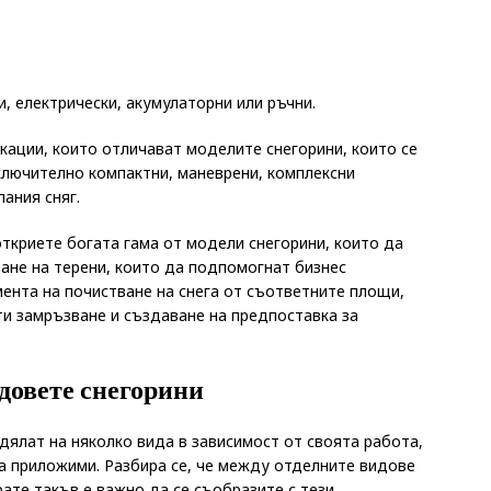
;
и, електрически, акумулаторни или ръчни.
кации, които отличават моделите снегорини, които се
зключително компактни, маневрени, комплексни
пания сняг.
откриете богата гама от модели снегорини, които да
ване на терени, които да подпомогнат бизнес
ента на почистване на снега от съответните площи,
ти замръзване и създаване на предпоставка за
довете снегорини
дялат на няколко вида в зависимост от своята работа,
 са приложими. Разбира се, че между отделните видове
ате такъв е важно да се съобразите с тези