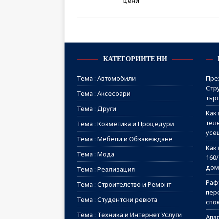
цени
КАТЕГОРИИТЕ НИ
Тема : Автомобили
Пре
Стр
Тема : Аксесоари
тър
Тема : Други
Как 
тел
Тема : Козметика и Процедури
усе
Тема : Мебели и Обзавеждане
Как 
Тема : Мода
160
дом
Тема : Реализация
Рафт
Тема : Строителство и Ремонт
пер
Тема : Студентски ревюта
спо
Тема : Техника и Интернет Услуги
Апа