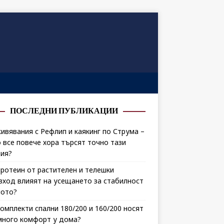
ПОСЛЕДНИ ПУБЛИКАЦИИ
ивявания с Рефлип и каякинг по Струма –
 все повече хора търсят точно тази
ия?
протеин от растителен и телешки
зход влияят на усещането за стабилност
лото?
комплекти спални 180/200 и 160/200 носят
много комфорт у дома?