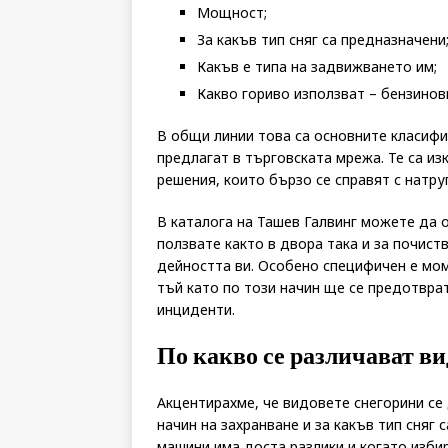
Мощност;
За какъв тип сняг са предназначени
Какъв е типа на задвижването им;
Какво гориво използват – бензинов
В общи линии това са основните класифи
предлагат в търговската мрежа. Те са и
решения, които бързо се справят с натру
В каталога на Ташев Галвинг можете да 
ползвате както в двора така и за почист
дейността ви. Особено специфичен е мом
тъй като по този начин ще се предотвра
инциденти.
По какво се различават ви
Акцентирахме, че видовете снегорини се 
начин на захранване и за какъв тип сняг
машини има доста разлики и когато избир