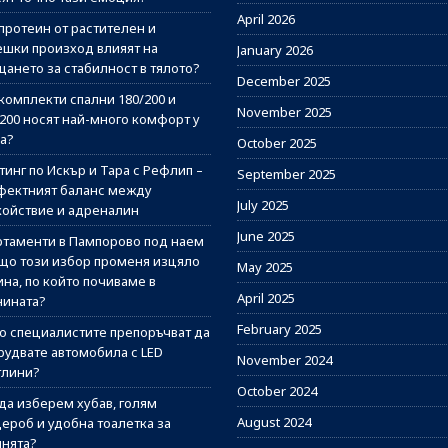
April 2026
протеин от растителен и
ешки произход влияят на
January 2026
щането за стабилност в тялото?
December 2025
комплекти спални 180/200 и
November 2025
/200 носят най-много комфорт у
а?
October 2025
инг по Искър и Тара с Рефлип –
September 2025
фектният баланс между
July 2025
койствие и адреналин
June 2025
ртаменти в Пампорово под наем
ащо този избор променя изцяло
May 2025
на, по който почиваме в
April 2025
нината?
February 2025
о специалистите препоръчват да
рудвате автомобила с LED
November 2024
тлини?
October 2024
 да изберем хубав, голям
August 2024
дероб и удобна тоалетка за
лнята?