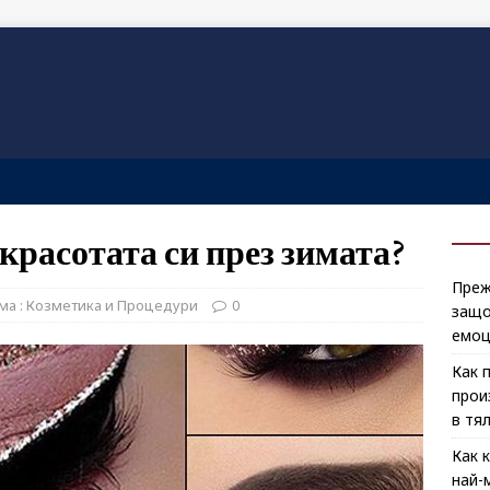
 красотата си през зимата?
Преж
ма : Козметика и Процедури
0
защо
емоц
Как 
прои
в тя
Как 
най-