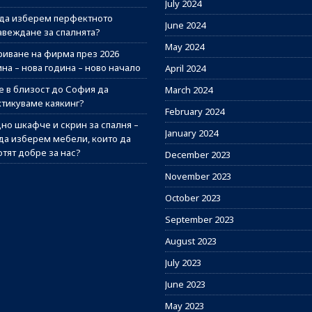
July 2024
 да изберем перфектното
June 2024
авеждане за спалнята?
May 2024
риване на фирма през 2026
на – нова година – ново начало
April 2024
е в близост до София да
March 2024
ктикуваме каякинг?
February 2024
но шкафче и скрин за спалня –
January 2024
 да изберем мебели, които да
отят добре за нас?
December 2023
November 2023
October 2023
September 2023
August 2023
July 2023
June 2023
May 2023