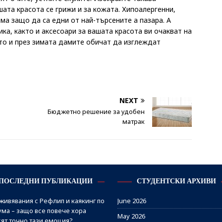
ата красота се грижи и за кожата. Хипоалергенни,
ма защо да са едни от най-търсените а пазара. А
ка, както и аксесоари за вашата красота ви очакват на
то и през зимата дамите обичат да изглеждат
NEXT
Бюджетно решение за удобен
матрак
ПОСЛЕДНИ ПУБЛИКАЦИИ
СТУДЕНТСКИ АРХИВИ
живявания с Рефлип и каякинг по
June 2026
ума – защо все повече хора
May 2026
сят точно тази емоция?