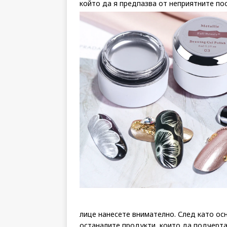
който да я предпазва от неприятните по
лице нанесете внимателно. След като ос
останалите продукти, които да подчерта