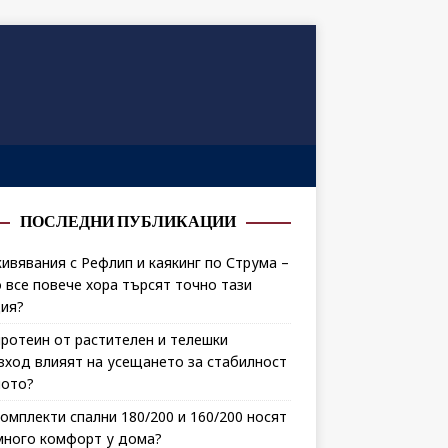
ПОСЛЕДНИ ПУБЛИКАЦИИ
ивявания с Рефлип и каякинг по Струма –
 все повече хора търсят точно тази
ия?
протеин от растителен и телешки
зход влияят на усещането за стабилност
лото?
комплекти спални 180/200 и 160/200 носят
много комфорт у дома?