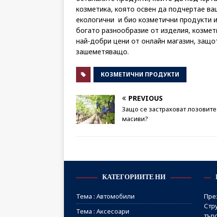
козметика, която освен да подчертае ваш
екологични и био козметични продукти и
богато разнообразие от изделия, козмети
най-добри цени от онлайн магазин, защо
зашеметяващо.
КОЗМЕТИЧНИ ПРОДУКТИ
PREVIOUS
Защо се застраховат лозовите
масиви?
КАТЕГОРИИТЕ НИ
Тема : Автомобили
Пре
Стр
Тема : Аксесоари
тър