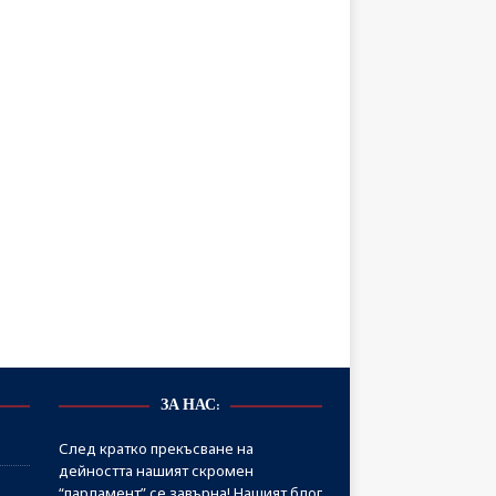
ЗА НАС:
След кратко прекъсване на
дейността нашият скромен
“парламент” се завърна! Нашият блог