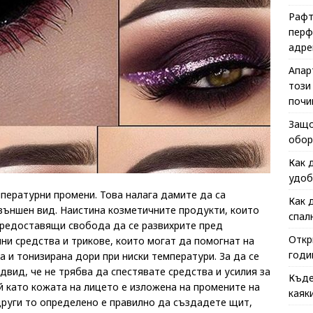
Рафт
перф
адре
Апар
този
почи
Защо
обор
Как 
удоб
мпературни промени. Това налага дамите да са
Как 
външен вид. Наистина козметичните продукти, които
спал
 предоставящи свобода да се развихрите пред
Откр
лни средства и трикове, които могат да помогнат на
годи
 и тонизирана дори при ниски температури. За да се
вид, че не трябва да спестявате средства и усилия за
Къде
 като кожата на лицето е изложена на промените на
каяк
 други то определено е правилно да създадете щит,