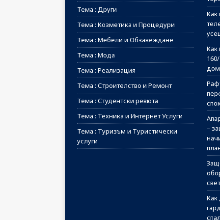
Тема : Други
Как 
тел
Тема : Козметика и Процедури
усе
Тема : Мебели и Обзавеждане
Как 
Тема : Мода
160
дом
Тема : Реализация
Рафт
Тема : Строителство и Ремонт
пер
Тема : Студентски ревюта
спо
Тема : Техника и Интернет Услуги
Апа
– з
Тема : Туризъм и Туристически
начи
услуги
пла
Защ
обо
све
Как
гар
спа