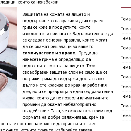
следици, които са неизбежни.
Защитата на кожата на лицето и
Тема
поддържането на красив и дълготраен
грим се крие в продуктите, които
Тема
използвате и прилагате. Задължително е да
Тема
се следват основни правила, които могат
да се окажат решаващи за вашето
Тема
самочувствие и здраве
. Преди да
Тема
нанесете грима е определящо да
подготвите кожата на лицето. Този
Тема
своеобразен защитен слой не само ще се
Тема
погрижи грима да издържи достатъчно
дълго и сте красива до края на работния
Тема
ден, но и се превръща в една оздравителна
Тема
мярка, която да не позволи климатичните
промени да окажат неблагоприятно
Тема
въздействие. Така, че основата за грим под
Тема
формата на добре овлажняващ крем за
новата е поставена можете да пристъпите към
ят очите, устните скулите. Избирайте такава