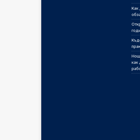
Как
обз
Отк
годи
Къд
пра
Нощ
как
раб