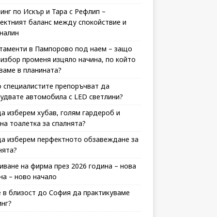
инг по Искър и Тара с Рефлип –
ектният баланс между спокойствие и
налин
таменти в Пампорово под наем – защо
 избор променя изцяло начина, по който
ваме в планината?
 специалистите препоръчват да
удвате автомобила с LED светлини?
да изберем хубав, голям гардероб и
на тоалетка за спалнята?
да изберем перфектното обзавеждане за
нята?
иване на фирма през 2026 година – нова
на – ново начало
 в близост до София да практикуваме
инг?