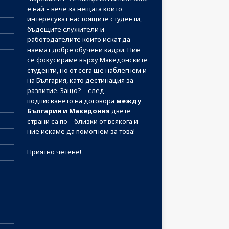
е най – вече за нещата които
интересуват настоящите студенти,
бъдещите служители и
работодателите които искат да
наемат добре обучени кадри. Ние
се фокусираме върху Македонските
студенти, но от сега ще наблегнем и
на България, като дестинация за
развитие. Защо? – след
подписването на договора
между
България и Македония
двете
страни са по – близки от всякога и
ние искаме да помогнем за това!
Приятно четене!