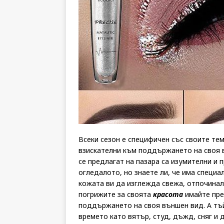
Всеки сезон е специфичен със своите те
взискателни към поддържането на своя 
се предлагат на пазара са изумителни и
огледалото, но знаете ли, че има специа
кожата ви да изглежда свежа, отпочинала
погрижите за своята
красота
имайте пред
поддържането на своя външен вид. А тъй
времето като вятър, студ, дъжд, сняг и