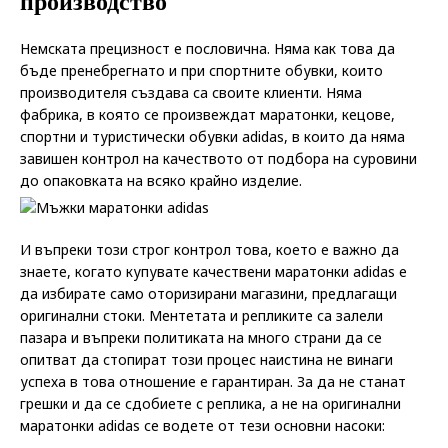
производство
Немската прецизност е пословична. Няма как това да
бъде пренебрегнато и при спортните обувки, които
производителя създава са своите клиенти. Няма
фабрика, в която се произвеждат маратонки, кецове,
спортни и туристически обувки adidas, в които да няма
завишен контрол на качеството от подбора на суровини
до опаковката на всяко крайно изделие.
И въпреки този строг контрол това, което е важно да
знаете, когато купувате качествени маратонки adidas е
да избирате само оторизирани магазини, предлагащи
оригинални стоки. Ментетата и репликите са залели
пазара и въпреки политиката на много страни да се
опитват да стопират този процес наистина не винаги
успеха в това отношение е гарантиран. За да не станат
грешки и да се сдобиете с реплика, а не на оригинални
маратонки adidas се водете от тези основни насоки: