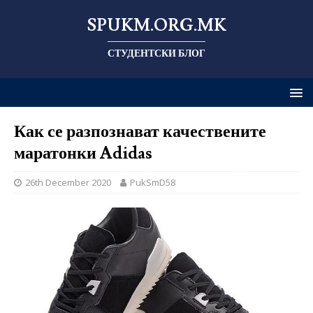
SPUKM.ORG.MK
СТУДЕНТСКИ БЛОГ
Как се разпознават качествените
маратонки Adidas
26th December 2020
PukSmD58