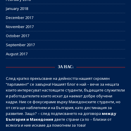
January 2018
December 2017
November 2017
October 2017
September 2017
August 2017
ЗА НАС:
След кратко прекъсване на дейността нашият скромен
“парламент” се завърна! Нашият блог е най – вече за нещата
които интересуват настоящите студенти, бъдещите служители
и работодателите които искат да наемат добре обучени
кадри. Ние се фокусираме върху Македонските студенти, но
от сега ще наблегнем и на България, като дестинация за
развитие. Защо? – след подписването на договора
между
България и Македония
двете страни са по – близки от
всякога и ние искаме да помогнем за това!