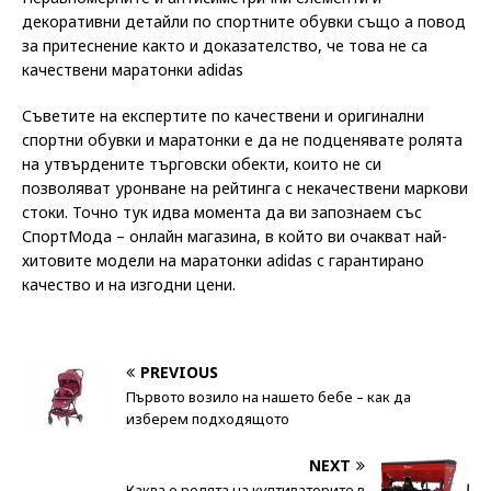
декоративни детайли по спортните обувки също а повод
за притеснение както и доказателство, че това не са
качествени маратонки adidas
Съветите на експертите по качествени и оригинални
спортни обувки и маратонки е да не подценявате ролята
на утвърдените търговски обекти, които не си
позволяват уронване на рейтинга с некачествени маркови
стоки. Точно тук идва момента да ви запознаем със
СпортМода – онлайн магазина, в който ви очакват най-
хитовите модели на маратонки adidas с гарантирано
качество и на изгодни цени.
PREVIOUS
Първото возило на нашето бебе – как да
изберем подходящото
NEXT
Каква е ролята на култиваторите в