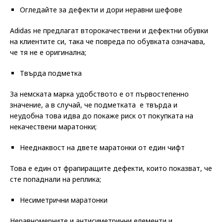
Огледайте за дефекти и дори неравни шефове
Adidas не предлагат второкачествени и дефектни обувки
на клиентите си, така че повреда по обувката означава,
че тя не е оригинална;
Твърда подметка
За немската марка удобството е от първостепенно
значение, а в случай, че подметката е твърда и
неудобна това идва до покаже риск от покупката на
некачествени маратонки;
Нееднаквост на двете маратонки от един чифт
Това е един от фрапиращите дефекти, които показват, че
сте попаднали на реплика;
Несиметрични маратонки
Неравномерните и антисиметрични елементи и