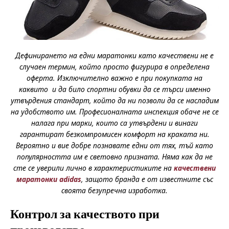
Дефинирането на едни маратонки като качествени не е
случаен термин, който просто фигурира в определена
оферта. Изключително важно е при покупката на
каквито и да било спортни обувки да се търси именно
утвърдения стандарт, който да ни позволи да се насладим
на удобството им. Професионалната инспекция обаче не се
налага при марки, които са утвърдени и винаги
гарантират безкомпромисен комфорт на краката ни.
Вероятно и вие добре познавате едни от тях, тъй като
популярността им е световно призната. Няма как да не
сте се уверили лично в характеристиките на
качествени
маратонки adidas
, защото бранда е от известните със
своята безупречна изработка.
Контрол за качеството при