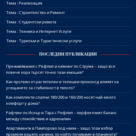
Тема : Реализация
Тема : Строителство и Ремонт
Тема : Студентски ревюта
Тема : Техника и Интернет Услуги
Тема : Туризъм и Туристически услуги
ПОСЛЕДНИ ПУБЛИКАЦИИ
Преживявания с Рефлип и каякинг по Струма – защо все
повече хора търсят точно тази емоция?
Как протеин от растителен и телешки произход влияят на
усещането за стабилност в тялото?
Как комплекти спални 180/200 и 160/200 носят най-много
комфорт у дома?
Рафтинг по Искър и Тара с Рефлип – перфектният баланс
между спокойствие и адреналин
Апартаменти в Пампорово под наем – защо този избор
променя изцяло начина, по който почиваме в планината?