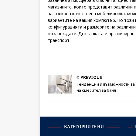
различна атмосфера в спалнята. Днес та
магазините, които представят различни 
на толкова качествена мебелировка, мож
вариантите на вашия компютър. По този
конфигурацията и размерите на различнит
обзавеждате. Доставката е организирана
транспорт.
PREVIOUS
Тенденции и възможности за
на смесител за баня
КАТЕГОРИИТЕ НИ