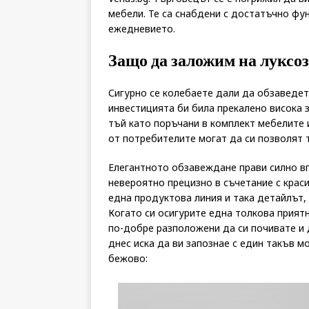
мебели. Те са снабдени с достатъчно фу
ежедневието.
Защо да заложим на луксо
Сигурно се колебаете дали да обзаведете
инвестицията би била прекалено висока 
тъй като поръчани в комплект мебелите 
от потребителите могат да си позволят т
Елегантното обзавеждане прави силно вп
невероятно прецизно в съчетание с крас
една продуктова линия и така детайлът, 
Когато си осигурите една толкова прият
по-добре разположени да си почивате и д
днес иска да ви запознае с един такъв м
бежово: