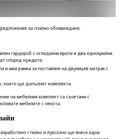
предложение за спално обзавеждане;
илен гардероб с огледални врати и два еднокрилни
гат според нуждите;
ла и има рамка за поставяне на двулицев матрак с
о, които ще допълнят комплекта.
ние на мебелния комплект са съчетани с
олзвате мебелите с лекота.
лайн
изработено стилно и луксозно ще внесе една