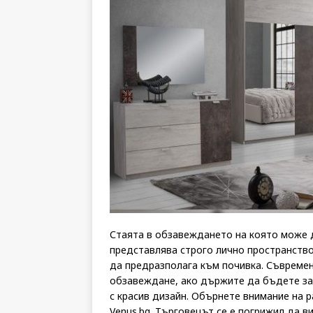
Стаята в обзавеждането на която може д
представлява строго лично пространство
да предразполага към почивка. Съвреме
обзавеждане, ако държите да бъдете за
с красив дизайн. Обърнете внимание на 
Venus.bg. Търговецът се е погрижил да 