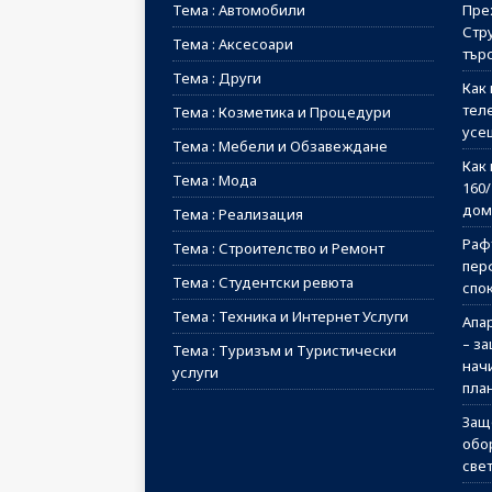
Тема : Автомобили
Пре
Стр
Тема : Аксесоари
тър
Тема : Други
Как 
тел
Тема : Козметика и Процедури
усе
Тема : Мебели и Обзавеждане
Как 
Тема : Мода
160
дом
Тема : Реализация
Рафт
Тема : Строителство и Ремонт
пер
Тема : Студентски ревюта
спо
Тема : Техника и Интернет Услуги
Апа
– з
Тема : Туризъм и Туристически
начи
услуги
пла
Защ
обо
све