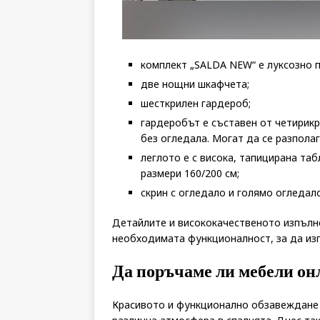
комплект „SALDA NEW“ е луксозно 
две нощни шкафчета;
шесткрилен гардероб;
гардеробът е съставен от четирикр
без огледала. Могат да се разпола
леглото е с висока, тапицирана таб
размери 160/200 см;
скрин с огледало и голямо огледал
Детайлите и висококачественото изпълне
необходимата функционалност, за да изп
Да поръчаме ли мебели он
Красивото и функционално обзавеждане 