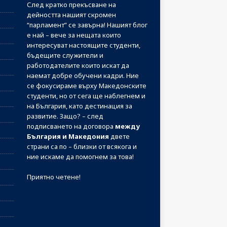
След кратко прекъсване на
дейността нашият скромен
“парламент” се завърна! Нашият блог
е най – вече за нещата които
интересуват настоящите студенти,
бъдещите служители и
работодателите които искат да
наемат добре обучени кадри. Ние
се фокусираме върху Македонските
студенти, но от сега ще наблегнем и
на България, като дестинация за
развитие. Защо? – след
подписването на договора
между
България и Македония
двете
страни са по – близки от всякога и
ние искаме да помогнем за това!
Приятно четене!