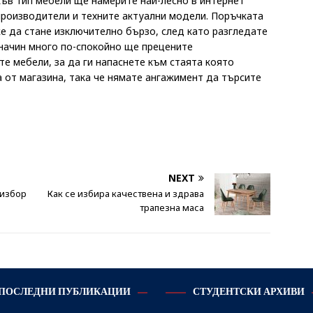
къв тип мебели ще намерите най-лесно в интернет
производители и техните актуални модели. Поръчката
е да стане изключително бързо, след като разгледате
 начин много по-спокойно ще прецените
е мебели, за да ги напаснете към стаята която
 от магазина, така че нямате ангажимент да търсите
NEXT
 избор
Как се избира качествена и здрава
трапезна маса
ПОСЛЕДНИ ПУБЛИКАЦИИ
СТУДЕНТСКИ АРХИВИ