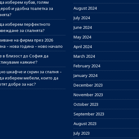
 да изберем хубав, голям
August 2024
дероб и удобна тоалетка за
лнята?
July 2024
 да изберем перфектното
June 2024
авеждане за спалнята?
May 2024
риване на фирма през 2026
на – нова година – ново начало
April 2024
е в близост до София да
March 2024
ктикуваме каякинг?
February 2024
но шкафче и скрин за спалня –
January 2024
 да изберем мебели, които да
отят добре за нас?
December 2023
November 2023
October 2023
September 2023
August 2023
July 2023