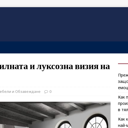
илната и луксозна визия на
Преж
защо
емоц
Мебели и Обзавеждане
0
Как 
прои
в тя
Как 
най-