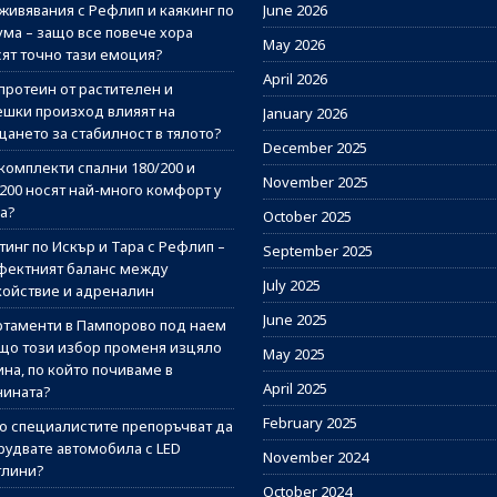
живявания с Рефлип и каякинг по
June 2026
ума – защо все повече хора
May 2026
сят точно тази емоция?
April 2026
протеин от растителен и
ешки произход влияят на
January 2026
щането за стабилност в тялото?
December 2025
комплекти спални 180/200 и
November 2025
/200 носят най-много комфорт у
а?
October 2025
инг по Искър и Тара с Рефлип –
September 2025
фектният баланс между
July 2025
койствие и адреналин
June 2025
ртаменти в Пампорово под наем
ащо този избор променя изцяло
May 2025
на, по който почиваме в
April 2025
нината?
February 2025
о специалистите препоръчват да
рудвате автомобила с LED
November 2024
тлини?
October 2024