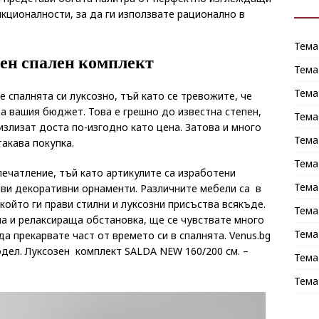
нкционалности, за да ги използвате рационално в
Тема
зен спален комплект
Тема
Тема
 спалнята си луксозно, тъй като се тревожите, че
за вашия бюджет. Това е грешно до известна степен,
Тема
излизат доста по-изгодно като цена. Затова и много
Тема
акава покупка.
Тема
ечатление, тъй като артикулите са изработени
Тема
иви декоративни орнаменти. Различните мебели са в
който ги прави стилни и луксозни присъства всякъде.
Тема
на и релаксираща обстановка, ще се чувствате много
Тема
а прекарвате част от времето си в спалнята. Venus.bg
одел. Луксозен комплект SALDA NEW 160/200 см. –
Тема
Тема