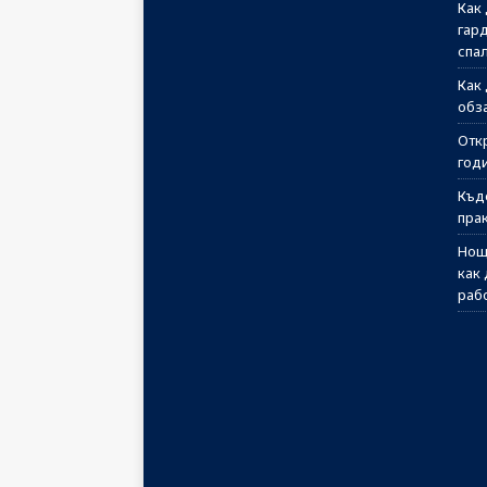
Как
гар
спа
Как
обз
Отк
годи
Къд
пра
Нощ
как
раб