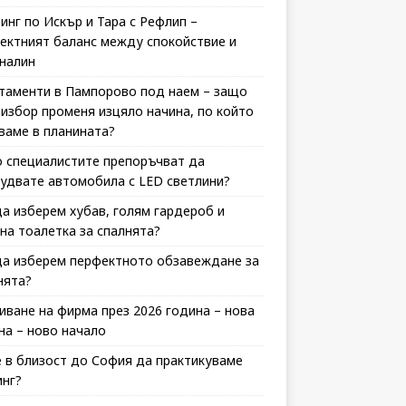
инг по Искър и Тара с Рефлип –
ектният баланс между спокойствие и
налин
таменти в Пампорово под наем – защо
 избор променя изцяло начина, по който
ваме в планината?
 специалистите препоръчват да
удвате автомобила с LED светлини?
да изберем хубав, голям гардероб и
на тоалетка за спалнята?
да изберем перфектното обзавеждане за
нята?
иване на фирма през 2026 година – нова
на – ново начало
 в близост до София да практикуваме
инг?