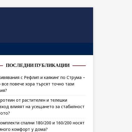
ПОСЛЕДНИ ПУБЛИКАЦИИ
ивявания с Рефлип и каякинг по Струма –
 все повече хора търсят точно тази
ия?
протеин от растителен и телешки
зход влияят на усещането за стабилност
лото?
комплекти спални 180/200 и 160/200 носят
много комфорт у дома?