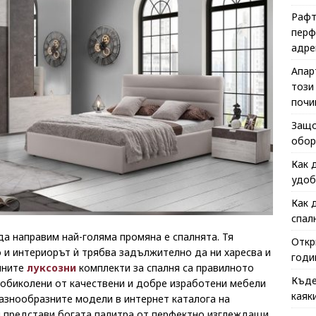
Рафт
перф
адре
Апар
този
почи
Защо
обор
Как 
удоб
Как 
спал
а направим най-голяма промяна е спалнята. Тя
Откр
 и интериорът ѝ трябва задължително да ни харесва и
годи
нните
луксозни
комплекти за спалня са правилното
Къде
обиколени от качествени и добре изработени мебели
каяк
разнообразните модели в интернет каталога на
ви представи богата палитра от перфектно изглеждащи