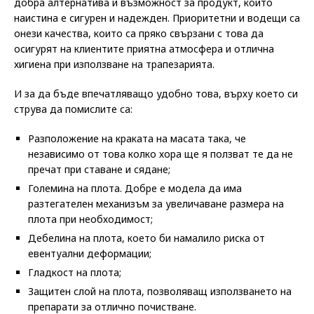
добра алтернатива и възможност за продукт, който
наистина е сигурен и надежден. Приоритетни и водещи са
онези качества, които са пряко свързани с това да
осигурят на клиентите приятна атмосфера и отлична
хигиена при използване на трапезарията.
И за да бъде впечатляващо удобно това, върху което си
струва да помислите са:
Разположение на краката на масата така, че
независимо от това колко хора ще я ползват те да не
пречат при ставане и сядане;
Големина на плота. Добре е модела да има
разтегателен механизъм за увеличаване размера на
плота при необходимост;
Дебелина на плота, което би намалило риска от
евентуални деформации;
Гладкост на плота;
Защитен слой на плота, позволяващ използването на
препарати за отлично почистване.