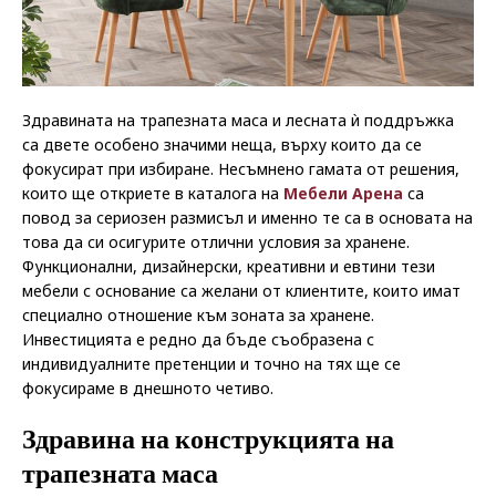
Здравината на трапезната маса и лесната ѝ поддръжка
са двете особено значими неща, върху които да се
фокусират при избиране. Несъмнено гамата от решения,
които ще откриете в каталога на
Мебели Арена
са
повод за сериозен размисъл и именно те са в основата на
това да си осигурите отлични условия за хранене.
Функционални, дизайнерски, креативни и евтини тези
мебели с основание са желани от клиентите, които имат
специално отношение към зоната за хранене.
Инвестицията е редно да бъде съобразена с
индивидуалните претенции и точно на тях ще се
фокусираме в днешното четиво.
Здравина на конструкцията на
трапезната маса