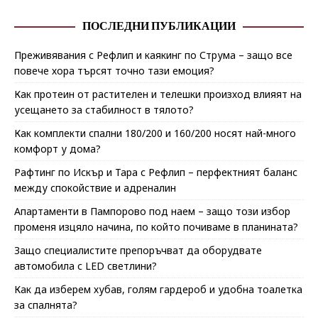
ПОСЛЕДНИ ПУБЛИКАЦИИ
Преживявания с Рефлип и каякинг по Струма – защо все
повече хора търсят точно тази емоция?
Как протеин от растителен и телешки произход влияят на
усещането за стабилност в тялото?
Как комплекти спални 180/200 и 160/200 носят най-много
комфорт у дома?
Рафтинг по Искър и Тара с Рефлип – перфектният баланс
между спокойствие и адреналин
Апартаменти в Пампорово под наем – защо този избор
променя изцяло начина, по който почиваме в планината?
Защо специалистите препоръчват да оборудвате
автомобила с LED светлини?
Как да изберем хубав, голям гардероб и удобна тоалетка
за спалнята?