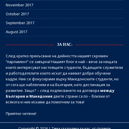
November 2017
October 2017
September 2017
August 2017
ЗА НАС:
След кратко прекъсване на дейността нашият скромен
“парламент” се завърна! Нашият блог е най – вече за нещата
които интересуват настоящите студенти, бъдещите служители
и работодателите които искат да наемат добре обучени
кадри. Ние се фокусираме върху Македонските студенти, но
от сега ще наблегнем и на България, като дестинация за
развитие. Защо? – след подписването на договора
между
България и Македония
двете страни са по – близки от
всякога и ние искаме да помогнем за това!
Приятно четене!
Copyright © 2026 | Тема създадена за нас, от студенти